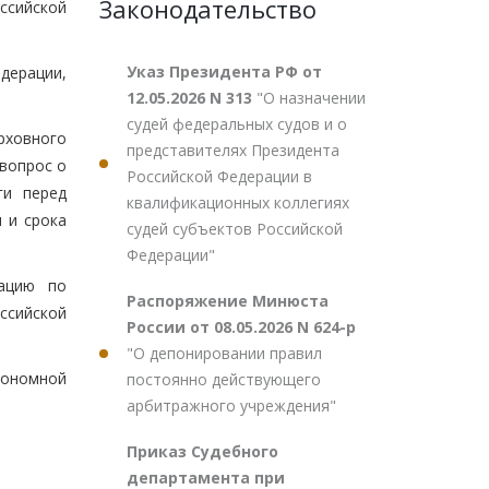
Законодательство
ссийской
Указ Президента РФ от
дерации,
12.05.2026 N 313
"О назначении
судей федеральных судов и о
рховного
представителях Президента
вопрос о
Российской Федерации в
ги перед
квалификационных коллегиях
 и срока
судей субъектов Российской
Федерации"
тацию по
Распоряжение Минюста
ссийской
России от 08.05.2026 N 624-р
"О депонировании правил
тономной
постоянно действующего
арбитражного учреждения"
Приказ Судебного
департамента при