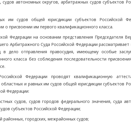
, судов автономных округов, арбитражных судов субъектов Ро
ных им судов общей юрисдикции субъектов Российской Фе
и о присвоении им первого квалификационного класса.
ской Федерации на основании представления Председателя Ве
шего Арбитражного Суда Российской Федерации рассматривает 
ад в дело отправления правосудия, имеющему особые заслу
нного класса без соблюдения последовательности присвоения
се.
Российской Федерации проводят квалификационную аттес
, областных и равных им судов общей юрисдикции субъектов Ро
кой Федерации:
ластных судов, судов городов федерального значения, суда ав
судов субъектов Российской Федерации;
ей районных, городских, межрайонных судов;