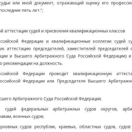
 судьи или иной документ, отражающий оценку его професси
последние пять лет.";
ой аттестации судей и присвоения квалификационных классов
оссийской Федерации и квалификационные коллегии судей с
ю аттестацию председателей, заместителей председателей с
ции и Высшего Арбитражного Суда Российской Федерации) и 
о рекомендации на должность.
ссийской Федерации проводит квалификационную аттест
Российской Федерации или Председателя Высшего Арбитражн
ысшего Арбитражного Суда Российской Федерации;
ей, судей федеральных арбитражных судов округов, арб
авам, военных судов;
ерховных судов республик, краевых, областных судов, судов