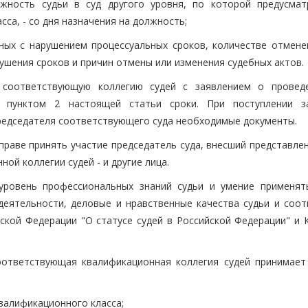
лжность судьи в суд другого уровня, по которой предусмат
са, - со дня назначения на должность;
нных с нарушением процессуальных сроков, количестве отмене
ушения сроков и причин отмены или изменения судебных актов.
 соответствующую коллегию судей с заявлением о провед
е пунктом 2 настоящей статьи сроки. При поступлении з
председателя соответствующего суда необходимые документы.
праве принять участие председатель суда, внесший представле
ой коллегии судей - и другие лица.
 уровень профессиональных знаний судьи и умение применят
деятельности, деловые и нравственные качества судьи и соот
кой Федерации "О статусе судей в Российской Федерации" и 
оответствующая квалификационная коллегия судей принимает
квалификационного класса;