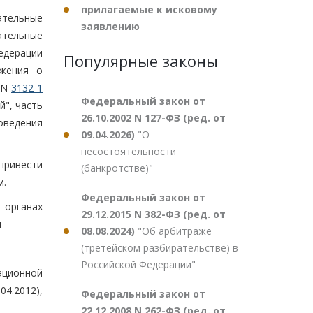
прилагаемые к исковому
ательные
заявлению
ательные
едерации
Популярные законы
жения о
. N
3132-1
Федеральный закон от
й", часть
26.10.2002 N 127-ФЗ (ред. от
оведения
09.04.2026)
"О
несостоятельности
привести
(банкротстве)"
м.
Федеральный закон от
 органах
29.12.2015 N 382-ФЗ (ред. от
и
08.08.2024)
"Об арбитраже
(третейском разбирательстве) в
Российской Федерации"
ационной
04.2012),
Федеральный закон от
22.12.2008 N 262-ФЗ (ред. от