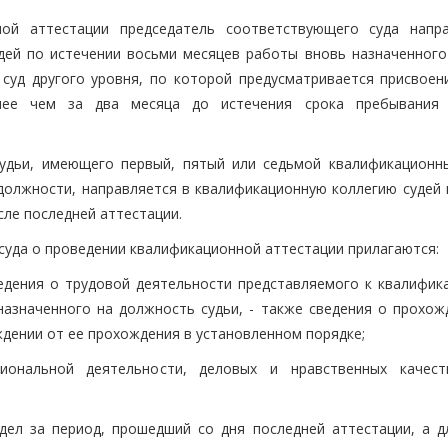
ной аттестации председатель соответствующего суда напр
ей по истечении восьми месяцев работы вновь назначенного 
 суд другого уровня, по которой предусматривается присвоен
енее чем за два месяца до истечения срока пребывания
удьи, имеющего первый, пятый или седьмой квалификационны
олжности, направляется в квалификационную коллегию судей 
сле последней аттестации.
суда о проведении квалификационной аттестации прилагаются:
едения о трудовой деятельности представляемого к квалифик
 назначенного на должность судьи, - также сведения о прохож
дении от ее прохождения в установленном порядке;
иональной деятельности, деловых и нравственных качест
дел за период, прошедший со дня последней аттестации, а д