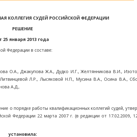
АЯ КОЛЛЕГИЯ СУДЕЙ РОССИЙСКОЙ ФЕДЕРАЦИИ
РЕШЕНИЕ
т 25 января 2013 года
ой Федерации в составе:
ова О.А., Джакупова Ж.А., Дудко И.Г., Желтянникова В.И., Изото
Литвинцевой Л.Р., Лысяковой Н.П., Мусина В.А., Осина В.А., Сбо
нова А.Д.,
ение о порядке работы квалификационных коллегий судей, утве
ой Федерации 22 марта 2007 г. (в редакции от 17.02.2009, 12
установила: