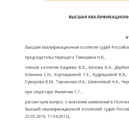
ВЫСШАЯ КВАЛИФИКАЦИОНН
о
Высшая квалификационная коллегия судей Российск
председательствующего Тимошина Н.В.,
членов коллегии Бациева В.В., Белова В.А., Дербил
Клюкина С.И., Корчашкиной Т.Е., Кудряшовой В.В., 
Суворова В.М., Тарханова И.А., Шевелевой Н.А., Чер
при секретаре Филипчик С.Г.,
рассмотрев вопрос о внесении изменений в Полож
Высшей квалификационной коллегией судей Российск
25.05.2010, 11.04.2012),