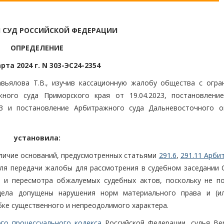
 СУД РОССИЙСКОЙ ФЕДЕРАЦИИ
ОПРЕДЕЛЕНИЕ
рта 2024 г. N 303-ЭС24-2354
вьялова Т.В., изучив кассационную жалобу общества с огра
ного суда Приморского края от 19.04.2023, постановлени
23 и постановление Арбитражного суда Дальневосточного о
установила:
личие оснований, предусмотренных статьями
291.6
,
291.11 Арби
ля передачи жалобы для рассмотрения в судебном заседании 
и и пересмотра обжалуемых судебных актов, поскольку не п
дела допущены нарушения норм материального права и (и
бке существенного и непреодолимого характера.
го процессуального кодекса
Российской Федерации, судья Ве