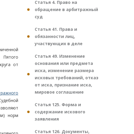
Статья 4. Право на
обращение в арбитражный
суд
Статья 41. Права и
обязанности лиц,
участвующих в деле
ниченной
Статья 49. Изменение
е Пятого
основания или предмета
круга от
иска, изменение размера
исковых требований, отказ
от иска, признание иска,
мировое соглашение
тражного
Судебной
Статья 125. Форма и
озволяют
содержание искового
ли) норм
заявления
Статья 126. Документы,
рховного