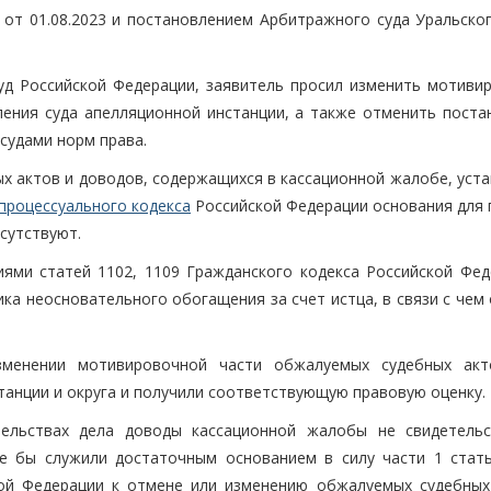
от 01.08.2023 и постановлением Арбитражного суда Уральског
уд Российской Федерации, заявитель просил изменить мотиви
ления суда апелляционной инстанции, а также отменить поста
 судами норм права.
ых актов и доводов, содержащихся в кассационной жалобе, уст
процессуального кодекса
Российской Федерации основания для 
сутствуют.
ями статей 1102, 1109 Гражданского кодекса Российской Фед
ка неосновательного обогащения за счет истца, в связи с чем
зменении мотивировочной части обжалуемых судебных ак
анции и округа и получили соответствующую правовую оценку.
тельствах дела доводы кассационной жалобы не свидетель
е бы служили достаточным основанием в силу части 1 ста
ой Федерации к отмене или изменению обжалуемых судебных