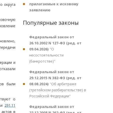
прилагаемые к исковому
о округа
заявлению
ровочную
Популярные законы
новление
Федеральный закон от
ановлено,
26.10.2002 N 127-ФЗ (ред. от
передачи
09.04.2026)
"О
несостоятельности
(банкротстве)"
ерации и
 отказали
Федеральный закон от
29.12.2015 N 382-ФЗ (ред. от
08.08.2024)
"Об арбитраже
тов были
(третейском разбирательстве) в
Российской Федерации"
ствуют о
тьи
291.11
Федеральный закон от
 актов в
22.12.2008 N 262-ФЗ (ред. от