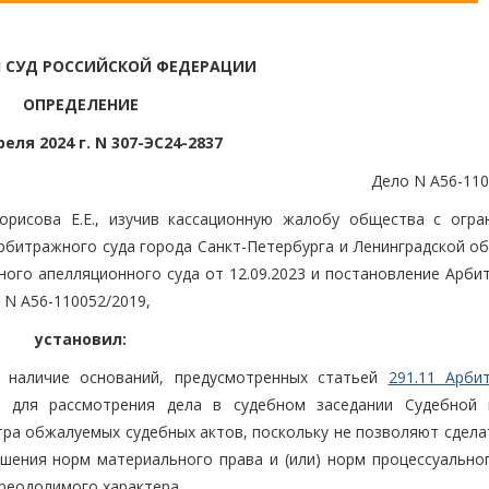
 СУД РОССИЙСКОЙ ФЕДЕРАЦИИ
ОПРЕДЕЛЕНИЕ
реля 2024 г. N 307-ЭС24-2837
Дело N А56-110
орисова Е.Е., изучив кассационную жалобу общества с огра
рбитражного суда города Санкт-Петербурга и Ленинградской об
ного апелляционного суда от 12.09.2023 и постановление Арби
у N А56-110052/2019,
установил:
 наличие оснований, предусмотренных статьей
291.11 Арби
 для рассмотрения дела в судебном заседании Судебной 
тра обжалуемых судебных актов, поскольку не позволяют сдела
шения норм материального права и (или) норм процессуальног
реодолимого характера.