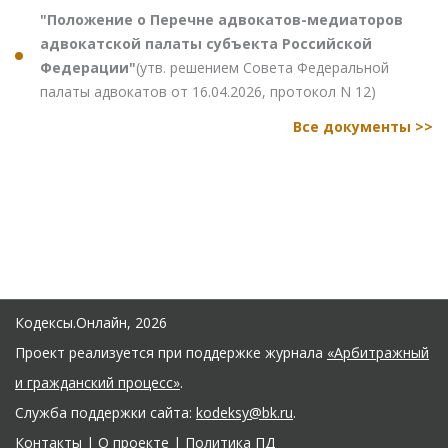
"Положение о Перечне адвокатов-медиаторов
адвокатской палаты субъекта Российской
Федерации"
(утв. решением Совета Федеральной
палаты адвокатов от 16.04.2026, протокол N 12)
Все документы >>
Кодексы.Онлайн, 2026
Проект реализуется при поддержке журнала
«Арбитражный
и гражданский процесс»
.
Служба поддержки сайта:
kodeksy@bk.ru
.
Контакты
|
О проекте
|
Политика ПД