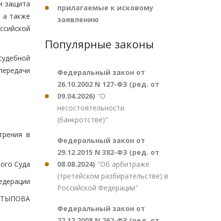
и защита
прилагаемые к исковому
 а также
заявлению
сийской
Популярные законы
судебной
передачи
Федеральный закон от
26.10.2002 N 127-ФЗ (ред. от
09.04.2026)
"О
несостоятельности
(банкротстве)"
трения в
Федеральный закон от
29.12.2015 N 382-ФЗ (ред. от
08.08.2024)
"Об арбитраже
ого Суда
(третейском разбирательстве) в
едерации
Российской Федерации"
ХАТЫПОВА
Федеральный закон от
22.12.2008 N 262-ФЗ (ред. от