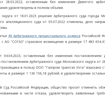
т 28.03.2022, оставленным без изменения Девятого арби
ования удовлетворены в полном объеме.
 округа от 18.01.2023 решение Арбитражного суда города М
го апелляционного суда от 05.07.2022 отменены, дело напра
сквы.
татьи
49 Арбитражного процессуального кодекса
Российской Ф
 с АО "СОГАЗ" страховое возмещение в размере 17 483 654,47
 04.04.2023, оставленным без изменения постановлением 
и постановлением Арбитражного суда Московского округа от 28
страховщика в пользу ООО "Газпром трансгаз Ухта" взыскано с
енты в размере 1 136 156,18 рублей; в удовлетворении осталь
ый Суд Российской Федерации, общество просит отменить об
снованными в части отказа, удовлетворить заявленные треб