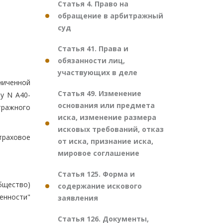
Статья 4. Право на
обращение в арбитражный
суд
Статья 41. Права и
обязанности лиц,
участвующих в деле
ниченной
Статья 49. Изменение
у N А40-
основания или предмета
тражного
иска, изменение размера
исковых требований, отказ
траховое
от иска, признание иска,
мировое соглашение
Статья 125. Форма и
бщество)
содержание искового
енности"
заявления
Статья 126. Документы,