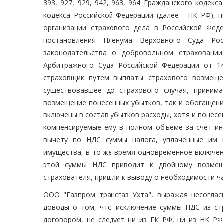
393, 927, 929, 942, 963, 964 Гражданского кодекс
кодекса Российской Федерации (далее - НК РФ), 
организации страхового дела в Российской Феде
постановления Пленума Верховного Суда Ро
законодательства о добровольном страховани
Арбитражного Суда Российской Федерации от 14
страховщик путем выплаты страхового возмеще
существовавшее до страхового случая, приним
возмещение понесенных убытков, так и обогащение
включены в состав убытков расходы, хотя и понесе
компенсируемые ему в полном объеме за счет ины
вычету по НДС суммы налога, уплаченные им 
имущества, в то же время одновременное включен
этой суммы НДС приводит к двойному возмещ
страхователя, пришли к выводу о необходимости ч
ООО "Газпром трансгаз Ухта", выражая несоглас
доводы о том, что исключение суммы НДС из ст
договором, не следует ни из ГК РФ, ни из НК РФ