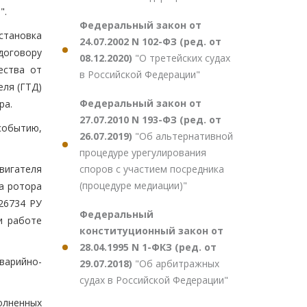
".
Федеральный закон от
тановка
24.07.2002 N 102-ФЗ (ред. от
 договору
08.12.2020)
"О третейских судах
ества от
в Российской Федерации"
еля (ГТД)
Федеральный закон от
ра.
27.07.2010 N 193-ФЗ (ред. от
событию,
26.07.2019)
"Об альтернативной
процедуре урегулирования
споров с участием посредника
вигателя
(процедуре медиации)"
ка ротора
26734 РУ
Федеральный
и работе
конституционный закон от
28.04.1995 N 1-ФКЗ (ред. от
арийно-
29.07.2018)
"Об арбитражных
судах в Российской Федерации"
полненных