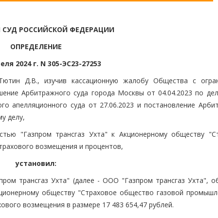
 СУД РОССИЙСКОЙ ФЕДЕРАЦИИ
ОПРЕДЕЛЕНИЕ
еля 2024 г. N 305-ЭС23-27253
Тютин Д.В., изучив кассационную жалобу Общества с огра
шение Арбитражного суда города Москвы от 04.04.2023 по дел
го апелляционного суда от 27.06.2023 и постановление Арби
му делу,
стью "Газпром трансгаз Ухта" к Акционерному обществу "С
трахового возмещения и процентов,
установил:
ром трансгаз Ухта" (далее - ООО "Газпром трансгаз Ухта", о
кционерному обществу "Страховое общество газовой промышл
хового возмещения в размере 17 483 654,47 рублей.