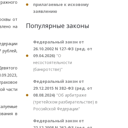
тражного
прилагаемые к исковому
заявлению
осквы от
Популярные законы
влено на
Федеральный закон от
едерации
26.10.2002 N 127-ФЗ (ред. от
 рублей,
09.04.2026)
"О
несостоятельности
Девятого
(банкротстве)"
.09.2023,
Федеральный закон от
траховое
29.12.2015 N 382-ФЗ (ред. от
ной части
08.08.2024)
"Об арбитраже
(третейском разбирательстве) в
жалуемые
Российской Федерации"
ования в
Федеральный закон от
22.12.2008 N 262-ФЗ (ред. от