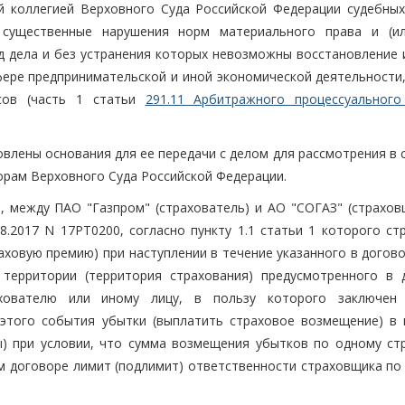
 коллегией Верховного Суда Российской Федерации судебных
 существенные нарушения норм материального права и (и
од дела и без устранения которых невозможны восстановление 
фере предпринимательской и иной экономической деятельности,
сов (часть 1 статьи
291.11 Арбитражного процессуального
влены основания для ее передачи с делом для рассмотрения в 
орам Верховного Суда Российской Федерации.
а, между ПАО "Газпром" (страхователь) и АО "СОГАЗ" (страхов
8.2017 N 17РТ0200, согласно пункту 1.1 статьи 1 которого ст
аховую премию) при наступлении в течение указанного в догов
 территории (территория страхования) предусмотренного в 
ахователю или иному лицу, в пользу которого заключен
 этого события убытки (выплатить страховое возмещение) в 
) при условии, что сумма возмещения убытков по одному ст
м договоре лимит (подлимит) ответственности страховщика по