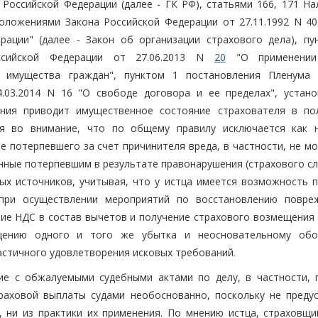
а Российской Федерации (далее - ГК РФ), статьями 166, 171 Н
положениями Закона Российской Федерации от 27.11.1992 N 40
рации" (далее - Закон об организации страхового дела), пу
ссийской Федерации от 27.06.2013 N
20
"О применении
и имущества граждан", пунктом 1 постановления Пленума
.03.2014 N 16 "О свободе договора и ее пределах", устано
ния приводит имущественное состояние страхователя в по
ая во внимание, что по общему правилу исключается как 
 потерпевшего за счет причинителя вреда, в частности, не мо
нные потерпевшим в результате правонарушения (страхового сл
х источников, учитывая, что у истца имеется возможность п
при осуществлении мероприятий по восстановлению повре
ие НДС в состав вычетов и получение страхового возмещения 
ению одного и того же убытка и неосновательному обо
астичного удовлетворения исковых требований.
ие с обжалуемыми судебными актами по делу, в частности, 
раховой выплаты судами необоснованно, поскольку не преду
, ни из практики их применения. По мнению истца, страховщи