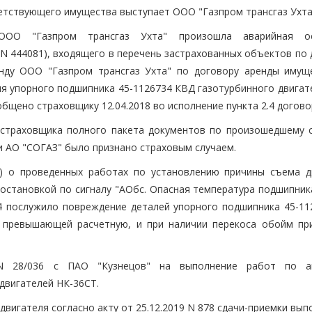
етствующего имущества выступает ООО "Газпром трансгаз Ухта
ООО "Газпром трансгаз Ухта" произошла аварийная ос
в. N 444081), входящего в перечень застрахованных объектов по
енду ООО "Газпром трансгаз Ухта" по договору аренды имущ
ния упорного подшипника 45-1126734 КВД газотурбинного двигат
общено страховщику 12.04.2018 во исполнение пункта 2.4 догово
е страховщика полного пакета документов по произошедшему 
и АО "СОГАЗ" было признано страховым случаем.
У) о проведенных работах по установлению причины съема д
й остановкой по сигналу "АОбс. Опасная температура подшипни
4 послужило повреждение деталей упорного подшипника 45-11
, превышающей расчетную, и при наличии перекоса обойм пр
N 28/036 с ПАО "Кузнецов" на выполнение работ по ав
двигателей НК-36СТ.
вигателя согласно акту от 25.12.2019 N 878 сдачи-приемки вы