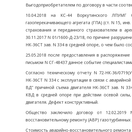
Выгодоприобретателем по договору в части соотв
10.04.2018 на КС-44 Воркутинского ЛПУМГ 
газоперекачивающего агрегата (ГПА) (ст. N 15, ин
страхования и переданного страхователем в ар
30.11.2017 N 01/1600-Д-23/18, по причине разруше
НК-36СТ зав. N 334 в средней опоре, о чем было со
25.05.2018 после предоставления в распоряжени
письмом N СГ-48437 данное событие специалистам
Согласно техническому отчету N 72-НК-36/0719(
НК-36СТ N 334 с эксплуатации в связи с аварийно
ВД" причиной съема двигателя НК-36СТ зав. N 33
КВД в средней опоре при действии осевой силы
двигателя. Дефект конструктивный.
Общество заключило договор от 12.02.2019 
восстановительному ремонту (АВР) газотурбинных 
Стоимость аварийно-восстановительного ремонта д