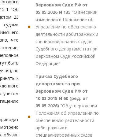
алогового
Верховном Суде РФ от
15-1 "Об
05.05.2026 N 135
"О внесении
нктом 23
изменений в Положение об
 судами
Управлении по обеспечению
 Высшего
деятельности арбитражных и
вив, что
специализированных судов
ложение,
Судебного департамента при
неполное
Верховном Суде Российской
гут быть
Федерации"
учая), но
Приказ Судебного
ринять к
департамента при
жденного
Верховном Суде РФ от
с учетом
10.03.2015 N 60 (ред. от
гащению
05.05.2026)
"Об утверждении
Положения об Управлении по
приводит
обеспечению деятельности
смотрено
арбитражных и
к обязан
специализированных судов