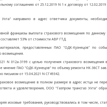
ельному соглашению от 25.12.2019 N 1 к договору от 12.02.2019
аз Ухта" направило в адрес ответчика документы, необход
ловной франшизы выплата страхового возмещения по данному
о составляет 53% от стоимости АВР ГТД.
материалов, предоставленных ПАО "ОДК-Кузнецов" по соб
о возмещения.
2021 N 012а-3199 с целью получения страхового возмещения 
ое мнение ПАО "ОДК-Кузнецов" по объему ремонта НК-36СТ зав.
 письмом от 15.04.2021 N СГ49342.
страховое возмещение в полном размере в адрес истца не пере
ответа и удовлетворения, ООО "Газпром трансгаз Ухта" обра
ряя исковые требования, руководствовались в том числе, стат