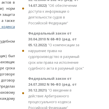
 актов в
14.07.2022)
"Об обеспечении
ли) норм
доступа к информации о
и защита
деятельности судов в
 а также
Российской Федерации"
 кодекса
Федеральный закон от
30.04.2010 N 68-ФЗ (ред. от
судебном
05.12.2022)
"О компенсации за
нарушение права на
щик) был
судопроизводство в разумный
раховщик
срок или права на исполнение
оре срока
судебного акта в разумный срок"
договоре
Федеральный закон от
 договор
24.07.2002 N 96-ФЗ (ред. от
пределах
30.12.2021)
"О введении в
раховому
действие Арбитражного
 каждому
процессуального кодекса
Российской Федерации"