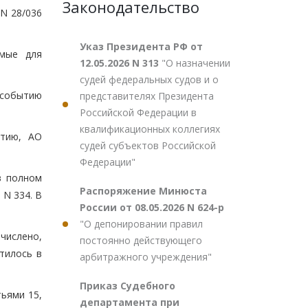
Законодательство
 N 28/036
Указ Президента РФ от
имые для
12.05.2026 N 313
"О назначении
судей федеральных судов и о
 событию
представителях Президента
Российской Федерации в
квалификационных коллегиях
ытию, АО
судей субъектов Российской
Федерации"
в полном
Распоряжение Минюста
 N 334. В
России от 08.05.2026 N 624-р
"О депонировании правил
числено,
постоянно действующего
тилось в
арбитражного учреждения"
Приказ Судебного
ьями 15,
департамента при