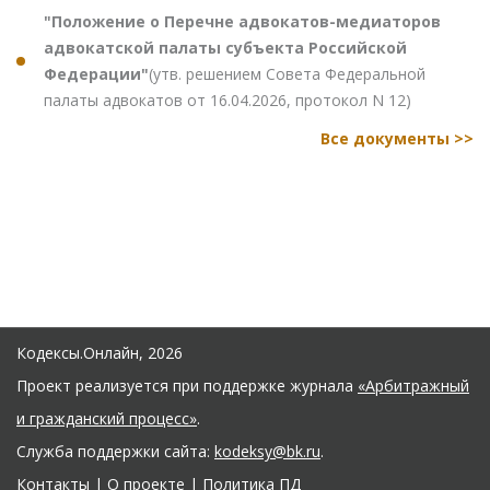
"Положение о Перечне адвокатов-медиаторов
адвокатской палаты субъекта Российской
Федерации"
(утв. решением Совета Федеральной
палаты адвокатов от 16.04.2026, протокол N 12)
Все документы >>
Кодексы.Онлайн, 2026
Проект реализуется при поддержке журнала
«Арбитражный
и гражданский процесс»
.
Служба поддержки сайта:
kodeksy@bk.ru
.
Контакты
|
О проекте
|
Политика ПД