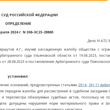
 СУД РОССИЙСКОЙ ФЕДЕРАЦИИ
ОПРЕДЕЛЕНИЕ
раля 2024 г. N 306-ЭС23-28865
Дело N А72-3
ершутов А.Г., изучив кассационную жалобу общества с огра
рбитражного суда Ульяновской области от 19.06.2023, поста
 от 28.08.2023 и постановление Арбитражного суда Поволжског
установил:
личие оснований, предусмотренных статьями
291.6
,
291.11 Арби
ля передачи жалобы для рассмотрения в судебном заседании 
и и пересмотра обжалуемых судебных актов, поскольку не п
дела допущены нарушения норм материального права и (и
бке существенного и непреодолимого характера.