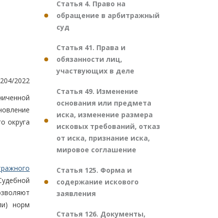
Статья 4. Право на
обращение в арбитражный
суд
Статья 41. Права и
обязанности лиц,
участвующих в деле
204/2022
Статья 49. Изменение
ниченной
основания или предмета
новление
иска, изменение размера
о округа
исковых требований, отказ
от иска, признание иска,
мировое соглашение
тражного
Статья 125. Форма и
Судебной
содержание искового
озволяют
заявления
ли) норм
Статья 126. Документы,