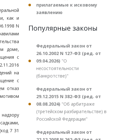
прилагаемые к исковому
ральной
заявлению
и, как и
6.1998 N
Популярные законы
равилами
тельства
Федеральный закон от
ом доме,
26.10.2002 N 127-ФЗ (ред. от
ащения с
09.04.2026)
"О
.11.2016
несостоятельности
дений на
(банкротстве)"
ащение с
ем отказ
Федеральный закон от
 мотивом
29.12.2015 N 382-ФЗ (ред. от
08.08.2024)
"Об арбитраже
(третейском разбирательстве) в
 надзору
Российской Федерации"
осадками,
код 7 31
Федеральный закон от
22.12.2008 N 262-ФЗ (ред. от