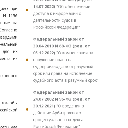
14.07.2022)
"Об обеспечении
иеся при
доступа к информации о
а N 1156
деятельности судов в
енные на
Российской Федерации"
 Согласно
твердыми
Федеральный закон от
ональный
30.04.2010 N 68-ФЗ (ред. от
) для их
05.12.2022)
"О компенсации за
места их
нарушение права на
судопроизводство в разумный
срок или права на исполнение
рховного
судебного акта в разумный срок"
Федеральный закон от
24.07.2002 N 96-ФЗ (ред. от
й жалобы
30.12.2021)
"О введении в
ссийской
действие Арбитражного
процессуального кодекса
Российской Федерации"
ого Суда