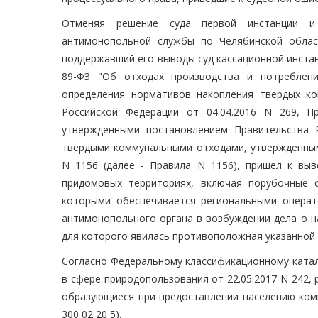
Отменяя решение суда первой инстанции и 
антимонопольной службы по Челябинской област
поддержавший его выводы суд кассационной инстан
89-ФЗ "Об отходах производства и потреблен
определения нормативов накопления твердых к
Российской Федерации от 04.04.2016 N 269, 
утвержденными постановлением Правительства 
твердыми коммунальными отходами, утвержденным
N 1156 (далее - Правила N 1156), пришел к вы
придомовых территориях, включая порубочные 
которыми обеспечивается региональными операт
антимонопольного органа в возбуждении дела о 
для которого явилась противоположная указанной 
Согласно Федеральному классификационному катал
в сфере природопользования от 22.05.2017 N 242,
образующиеся при предоставлении населению комм
300 02 20 5).