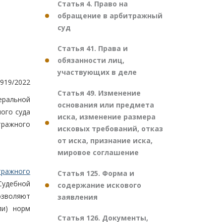
Статья 4. Право на
обращение в арбитражный
суд
Статья 41. Права и
обязанности лиц,
участвующих в деле
919/2022
Статья 49. Изменение
еральной
основания или предмета
ого суда
иска, изменение размера
итражного
исковых требований, отказ
от иска, признание иска,
мировое соглашение
тражного
Статья 125. Форма и
Судебной
содержание искового
озволяют
заявления
ли) норм
Статья 126. Документы,