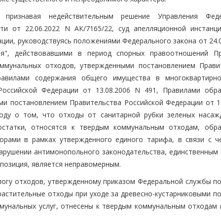
признавая недействительным решение Управления Феде
и от 22.06.2022 N АК/7165/22, суд апелляционной инстанци
ции, руководствуясь положениями Федерального закона от 24.0
ия", действовавшими в период спорных правоотношений П
оммунальных отходов, утвержденными постановлением Прави
Правилами содержания общего имущества в многоквартирн
Российской Федерации от 13.08.2006 N 491, Правилами обр
и постановлением Правительства Российской Федерации от 12
воду о том, что отходы от санитарной рубки зеленых насаж
остатки, относятся к твердым коммунальным отходам, обр
орами в рамках утвержденного единого тарифа, в связи с ч
нарушении антимонопольного законодательства, единственным
позиция, является неправомерным.
огу отходов, утвержденному приказом Федеральной службы по
 растительные отходы при уходе за древесно-кустарниковыми п
унальных услуг, отнесены к твердым коммунальным отходам (