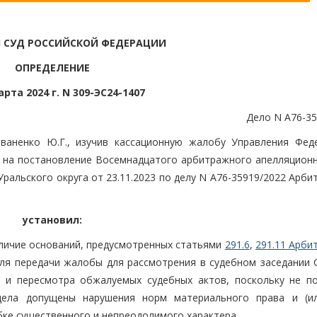
 СУД РОССИЙСКОЙ ФЕДЕРАЦИИ
ОПРЕДЕЛЕНИЕ
арта 2024 г. N 309-ЭС24-1407
Дело N А76-35
ваненко Ю.Г., изучив кассационную жалобу Управления Фед
 на постановление Восемнадцатого арбитражного апелляционн
Уральского округа от 23.11.2023 по делу N А76-35919/2022 Арб
установил:
личие оснований, предусмотренных статьями
291.6
,
291.11 Арби
ля передачи жалобы для рассмотрения в судебном заседании 
и и пересмотра обжалуемых судебных актов, поскольку не п
дела допущены нарушения норм материального права и (и
бке существенного и непреодолимого характера.