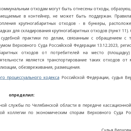
 коммунальным отходам могут быть отнесены отходы, образующ
омещаемые в контейнер, не может быть поддержан. Правил
опления крупногабаритных отходов - в бункеры, располож
дках для складирования крупногабаритных отходов (пункт 11).
 судебной практики по делам, связанным с обращением с 
мом Верховного Суда Российской Федерации 13.12.2023, реги
абаритных отходов от потребителей на место (площадку
еятельности является транспортирование таких отходов от 
илизации, обезвреживания, размещения.
го процессуального кодекса
Российской Федерации, судья Ве
определил:
ной службы по Челябинской области в передаче кассационно
ной коллегии по экономическим спорам Верховного Суда Ро
Судья Верховн