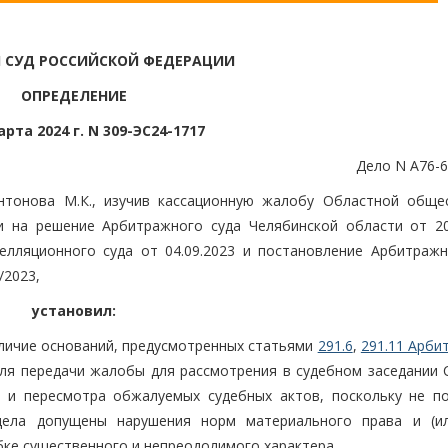
 СУД РОССИЙСКОЙ ФЕДЕРАЦИИ
ОПРЕДЕЛЕНИЕ
арта 2024 г. N 309-ЭС24-1717
Дело N А76-6
нтонова М.К., изучив кассационную жалобу Областной обще
и на решение Арбитражного суда Челябинской области от 20.
лляционного суда от 04.09.2023 и постановление Арбитражн
/2023,
установил:
личие оснований, предусмотренных статьями
291.6
,
291.11 Арби
ля передачи жалобы для рассмотрения в судебном заседании 
и и пересмотра обжалуемых судебных актов, поскольку не п
дела допущены нарушения норм материального права и (и
бке существенного и непреодолимого характера.