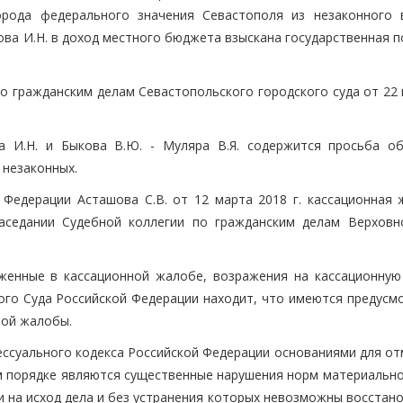
орода федерального значения Севастополя из незаконного 
ова И.Н. в доход местного бюджета взыскана государственная 
о гражданским делам Севастопольского городского суда от 22 
а И.Н. и Быкова В.Ю. - Муляра В.Я. содержится просьба о
 незаконных.
Федерации Асташова С.В. от 12 марта 2018 г. кассационная 
аседании Судебной коллегии по гражданским делам Верховн
женные в кассационной жалобе, возражения на кассационную
ого Суда Российской Федерации находит, что имеются предусм
ной жалобы.
ессуального кодекса Российской Федерации основаниями для от
м порядке являются существенные нарушения норм материально
и на исход дела и без устранения которых невозможны восстан