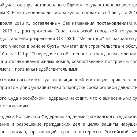
ный участок зарегистрировано в Едином государственном реестр
 Ю.Н. на основании договора купли- продажи от 1 августа 2016
враля 2013 г., оставленным без изменения постановлением К
 2013 г., распоряжения Севастопольской городской государ
редоставлении разрешения ОК "ЖСК "Мегастрой" на разработку
ого участка в районе бухты "Омега" для строительства и обсл
10 г. N 1111-р "О передаче в собственность гражданам - члена
ва и обслуживания жилых домов, хозяйственных построек и со
Омега", признаны недействительными.
оторым согласился суд апелляционной инстанции, пришел к в
при этом доводы заявителей о пропуске срока исковой давности
ого Суда Российской Федерации находит, что с вынесенными с
м основаниям.
кодекса Российской Федерации задачами гражданского судопрои
ение и разрешение гражданских дел в целях защиты наруше
ов граждан, организаций, прав и интересов Российской Фе