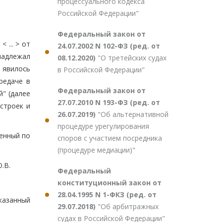
процессуального кодекса
.
Российской Федерации"
Федеральный закон от
 ... > от
24.07.2002 N 102-ФЗ (ред. от
инадлежал
08.12.2020)
"О третейских судах
 явилось
в Российской Федерации"
редаче в
Федеральный закон от
" (далее
27.07.2010 N 193-ФЗ (ред. от
строек и
26.07.2019)
"Об альтернативной
процедуре урегулирования
женный по
споров с участием посредника
(процедуре медиации)"
.В.
Федеральный
конституционный закон от
28.04.1995 N 1-ФКЗ (ред. от
казанный
29.07.2018)
"Об арбитражных
судах в Российской Федерации"