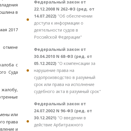
Федеральный закон от
владения
22.12.2008 N 262-ФЗ (ред. от
пошлина в
14.07.2022)
"Об обеспечении
доступа к информации о
мая 2017
деятельности судов в
Российской Федерации"
б отмене
Федеральный закон от
30.04.2010 N 68-ФЗ (ред. от
05.12.2022)
"О компенсации за
жалоба с
нарушение права на
ого Суда
судопроизводство в разумный
срок или права на исполнение
 жалобу,
судебного акта в разумный срок"
отренные
Федеральный закон от
24.07.2002 N 96-ФЗ (ред. от
мены или
30.12.2021)
"О введении в
го права
действие Арбитражного
овление и