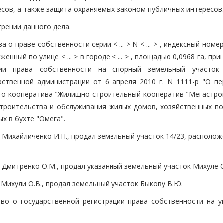
есов, а также защита охраняемых законом публичных интересов
рении данного дела.
 праве собственности серии < ... > N < ... > , индексный номер <
енный по улице < ... > в городе < ... > , площадью 0,0968 га, пр
ции права собственности на спорный земельный участок
ственной администрации от 6 апреля 2010 г. N 1111-р "О пе
о кооператива "Жилищно-строительный кооператив "Мегастрой
строительства и обслуживания жилых домов, хозяйственных по
х в бухте "Омега".
ни Михайличенко И.Н., продал земельный участок 14/23, располо
ни Дмитренко О.М., продал указанный земельный участок Михуле О
и Михули О.В., продал земельный участок Быкову В.Ю.
тво о государственной регистрации права собственности на у