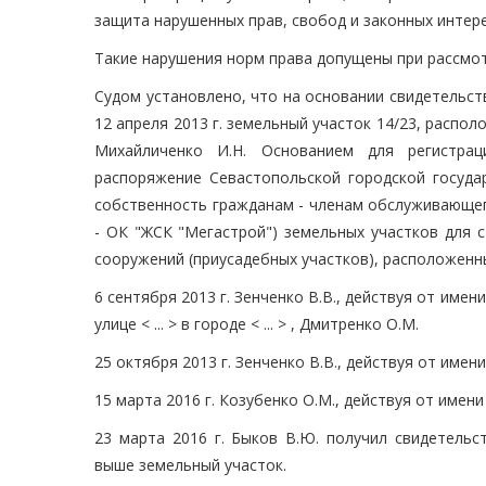
защита нарушенных прав, свобод и законных интер
Такие нарушения норм права допущены при рассмот
Судом установлено, что на основании свидетельства о
12 апреля 2013 г. земельный участок 14/23, располож
Михайличенко И.Н. Основанием для регистра
распоряжение Севастопольской городской государ
собственность гражданам - членам обслуживающег
- ОК "ЖСК "Мегастрой") земельных участков для 
сооружений (приусадебных участков), расположенны
6 сентября 2013 г. Зенченко В.В., действуя от име
улице < ... > в городе < ... > , Дмитренко О.М.
25 октября 2013 г. Зенченко В.В., действуя от име
15 марта 2016 г. Козубенко О.М., действуя от имен
23 марта 2016 г. Быков В.Ю. получил свидетельс
выше земельный участок.