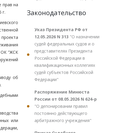
е прав на
Законодательство
 г.
иевского
Указ Президента РФ от
ственной
12.05.2026 N 313
"О назначении
 проекта
судей федеральных судов и о
уживания
представителях Президента
м ОК "ЖСК
Российской Федерации в
оружений
квалификационных коллегиях
судей субъектов Российской
ыводу об
Федерации"
.
Распоряжение Минюста
удебными
России от 08.05.2026 N 624-р
"О депонировании правил
зводства
постоянно действующего
арбитражного учреждения"
нных или
дерации,
Приказ Судебного