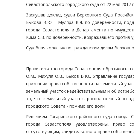
Севастопольского городского суда от 22 мая 2017 г
Заслушав доклад судьи Верховного Суда Российск
Быкова В.Ю. - Муляра В.Я. по доверенности, по
города Севастополя и Департамента по имущес
Кима С.В. по доверенности, возражавшего против 
Судебная коллегия по гражданским делам Верховно
Правительство города Севастополя обратилось в су
О.М., Михуля О.В., Быков В.Ю., Управление госуд
признании права собственности на земельный учас
земельный участок недействительным и об истребо
то, что земельный участок, расположенный по адр
городского Совета - помимо его воли.
Решением Гагаринского районного суда города С
города Севастополя удовлетворены, право с
отсутствующим, свидетельство о праве собственн