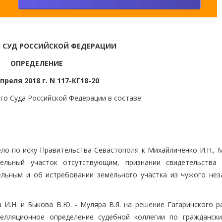
 СУД РОССИЙСКОЙ ФЕДЕРАЦИИ
ОПРЕДЕЛЕНИЕ
апреля 2018 г. N 117-КГ18-20
го Суда Российской Федерации в составе:
ело по иску Правительства Севастополя к Михайличенко И.Н., 
ельный участок отсутствующим, признании свидетельства
ельным и об истребовании земельного участка из чужого нез
И.Н. и Быкова В.Ю. - Муляра В.Я. на решение Гагаринского р
пелляционное определение судебной коллегии по гражданск