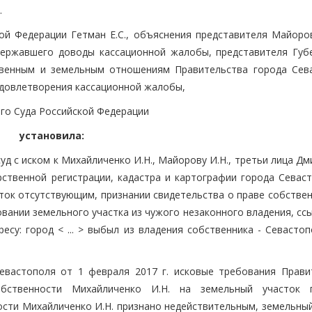
.
ой Федерации Гетман Е.С., объяснения представителя Майоров
ддержавшего доводы кассационной жалобы, представителя Губ
твенным и земельным отношениям Правительства города Сев
удовлетворения кассационной жалобы,
го Суда Российской Федерации
установила:
д с иском к Михайличенко И.Н., Майорову И.Н., третьи лица Д
арственной регистрации, кадастра и картографии города Севас
ток отсутствующим, признании свидетельства о праве собствен
вании земельного участка из чужого незаконного владения, сс
есу: город < ... > выбыл из владения собственника - Севасто
евастополя от 1 февраля 2017 г. исковые требования Прави
обственности Михайличенко И.Н. на земельный участок 
ости Михайличенко И.Н. признано недействительным, земельный