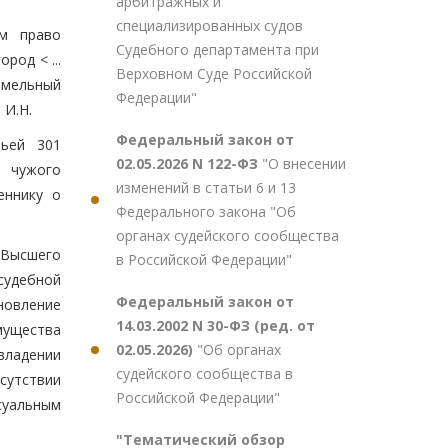
арбитражных и
специализированных судов
им право
Судебного департамента при
род < ...
Верховном Суде Российской
емельный
Федерации"
 И.Н.
Федеральный закон от
тьей 301
02.05.2026 N 122-ФЗ
"О внесении
з чужого
изменений в статьи 6 и 13
еннику о
Федерального закона "Об
органах судейского сообщества
 Высшего
в Российской Федерации"
судебной
Федеральный закон от
ановление
14.03.2002 N 30-ФЗ (ред. от
имущества
02.05.2026)
"Об органах
владении
судейского сообщества в
сутствии
Российской Федерации"
суальным
"Тематический обзор