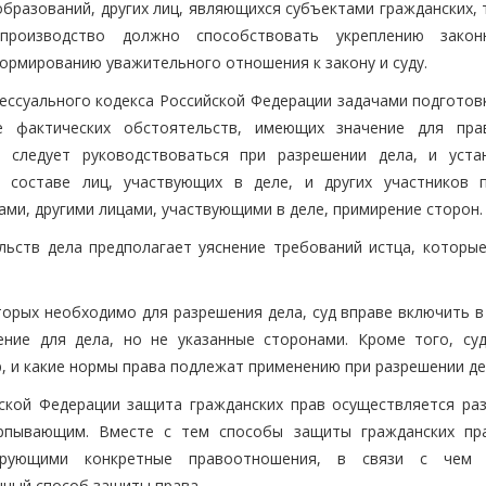
бразований, других лиц, являющихся субъектами гражданских, 
производство должно способствовать укреплению закон
ормированию уважительного отношения к закону и суду.
ессуального кодекса Российской Федерации задачами подготовк
е фактических обстоятельств, имеющих значение для пра
м следует руководствоваться при разрешении дела, и уста
 составе лиц, участвующих в деле, и других участников п
ми, другими лицами, участвующими в деле, примирение сторон.
льств дела предполагает уяснение требований истца, которы
торых необходимо для разрешения дела, суд вправе включить в
ние для дела, но не указанные сторонами. Кроме того, су
р, и какие нормы права подлежат применению при разрешении де
йской Федерации защита гражданских прав осуществляется ра
ерпывающим. Вместе с тем способы защиты гражданских пр
лирующими конкретные правоотношения, в связи с чем 
ный способ защиты права.