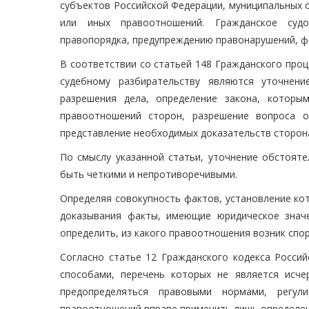
субъектов Российской Федерации, муниципальных о
или иных правоотношений. Гражданское судо
правопорядка, предупреждению правонарушений, ф
В соответствии со статьей 148 Гражданского проц
судебному разбирательству являются уточнени
разрешения дела, определение закона, которы
правоотношений сторон, разрешение вопроса о
представление необходимых доказательств сторона
По смыслу указанной статьи, уточнение обстояте
быть четкими и непротиворечивыми.
Определяя совокупность фактов, установление ко
доказывания факты, имеющие юридическое значе
определить, из какого правоотношения возник спо
Согласно статье 12 Гражданского кодекса Росси
способами, перечень которых не является исч
предопределяться правовыми нормами, регу
правоотношений вправе применить лишь определен