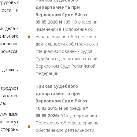
трудовых
департамента при
ности и
Верховном Суде РФ от
05.05.2026 N 135
"О внесении
и дела к
изменений в Положение об
вильного
Управлении по обеспечению
новление
деятельности арбитражных и
специализированных судов
роцесса,
Судебного департамента при
Верховном Суде Российской
е должны
Федерации"
Приказ Судебного
 предмет
департамента при
д должен
Верховном Суде РФ от
ла.
10.03.2015 N 60 (ред. от
зличными
05.05.2026)
"Об утверждении
ав могут
Положения об Управлении по
стороны
обеспечению деятельности