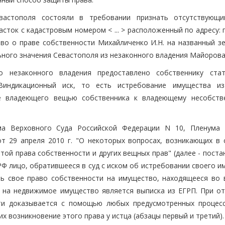
вастополя состояли в требовании признать отсутствующ
ток с кадастровым номером < ... > расположенный по адресу: го
ство о праве собственности Михайличенко И.Н. на названный з
ьного значения Севастополя из незаконного владения Майорова
 незаконного владения предоставлено собственнику ста
 Виндикационный иск, то есть истребование имущества и
не владеющего вещью собственника к владеющему несобств
ма Верховного Суда Российской Федерации N 10, Пленума
т 29 апреля 2010 г. "О некоторых вопросах, возникающих в 
той права собственности и других вещных прав" (далее - пост
 РФ лицо, обратившееся в суд с иском об истребовании своего 
ть свое право собственности на имущество, находящееся во 
 на недвижимое имущество является выписка из ЕГРП. При от
сти доказывается с помощью любых предусмотренных процес
 возникновение этого права у истца (абзацы первый и третий).