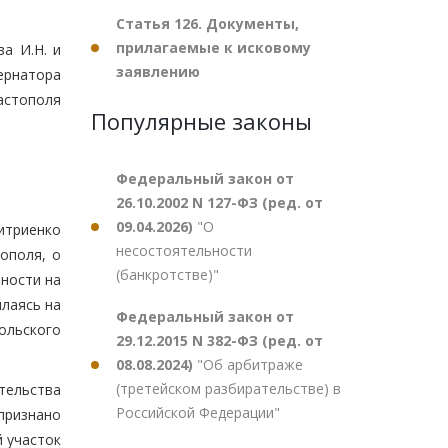
Статья 126. Документы,
прилагаемые к исковому
а И.Н. и
заявлению
ернатора
астополя
Популярные законы
Федеральный закон от
26.10.2002 N 127-ФЗ (ред. от
09.04.2026)
"О
митриенко
несостоятельности
тополя, о
(банкротстве)"
ности на
ылаясь на
Федеральный закон от
польского
29.12.2015 N 382-ФЗ (ред. от
08.08.2024)
"Об арбитраже
(третейском разбирательстве) в
тельства
Российской Федерации"
признано
 участок