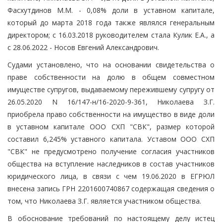
Фасхутдинов М.М. - 0,08% доли в уставном капитале,
который до марта 2018 года также являлся генеральным
директором; с 16.03.2018 руководителем стала Кулик Е.А., а
с 28.06.2022 - Носов Евгений Александрович.
Судами установлено, что на основании свидетельства о
праве собственности на долю в общем совместном
имуществе супругов, выдаваемому пережившему супругу от
26.05.2020 N 16/147-н/16-2020-9-361, Николаева З.Г.
приобрела право собственности на имущество в виде доли
в уставном капитале ООО СХП "СВК", размер которой
составил 6,245% уставного капитала. Уставом ООО СХП
"СВК" не предусмотрено получение согласия участников
общества на вступление наследников в состав участников
юридического лица, в связи с чем 19.06.2020 в ЕГРЮЛ
внесена запись ГРН 2201600740867 содержащая сведения о
том, что Николаева З.Г. является участником общества.
В обоснование требований по настоящему делу истец