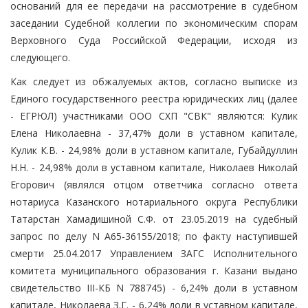
оснований для ее передачи на рассмотрение в судебном
заседании Судебной коллегии по экономическим спорам
Верховного Суда Российской Федерации, исходя из
следующего.
Как следует из обжалуемых актов, согласно выписке из
Единого государственного реестра юридических лиц (далее
- ЕГРЮЛ) участниками ООО СХП "СВК" являются: Кулик
Елена Николаевна - 37,47% доли в уставном капитале,
Кулик К.В. - 24,98% доли в уставном капитале, Губайдуллин
Н.Н. - 24,98% доли в уставном капитале, Николаев Николай
Егорович (являлся отцом ответчика согласно ответа
нотариуса Казанского нотариального округа Республики
Татарстан Хамадишиной С.Ф. от 23.05.2019 на судебный
запрос по делу N А65-36155/2018; по факту наступившей
смерти 25.04.2017 Управлением ЗАГС Исполнительного
комитета муниципального образования г. Казани выдано
свидетельство III-КБ N 788745) - 6,24% доли в уставном
капитале, Николаева З.Г. - 6,24% доли в уставном капитале,