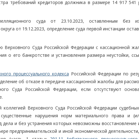
тра требований кредиторов должника в размере 14 917 541 
елляционного суда от 23.10.2023, оставленным без из
круга от 19.12.2023, определение суда первой инстанции оста
ю Верховного Суда Российской Федерации с кассационной жа
ния о его банкротстве и установления размера неустойки, ссы
жного процессуального кодекса
Российской Федерации по рез
деление об отказе в передаче кассационной жалобы для рассмо
ного Суда Российской Федерации, если отсутствуют основ
е.
 коллегией Верховного Суда Российской Федерации судебных
 существенные нарушения норм материального права и (и
од дела и без устранения которых невозможны восстановление 
фере предпринимательской и иной экономической деятельности,
сов (часть 1 статьи
291.11 Арбитражного процессуального