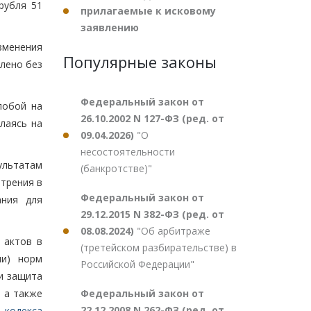
рубля 51
прилагаемые к исковому
заявлению
менения
Популярные законы
влено без
Федеральный закон от
лобой на
26.10.2002 N 127-ФЗ (ред. от
лаясь на
09.04.2026)
"О
несостоятельности
ультатам
(банкротстве)"
трения в
Федеральный закон от
ания для
29.12.2015 N 382-ФЗ (ред. от
08.08.2024)
"Об арбитраже
 актов в
(третейском разбирательстве) в
ли) норм
Российской Федерации"
и защита
Федеральный закон от
 а также
22.12.2008 N 262-ФЗ (ред. от
 кодекса