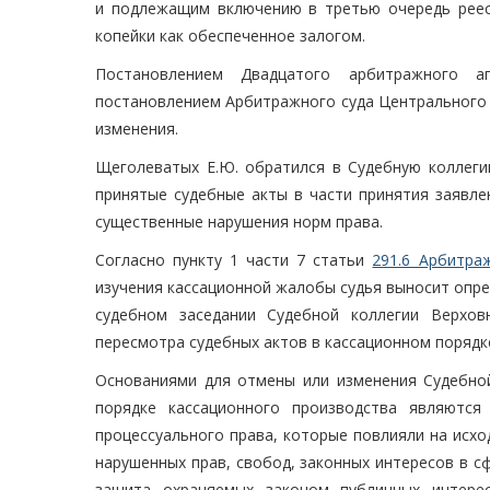
и подлежащим включению в третью очередь реес
копейки как обеспеченное залогом.
Постановлением Двадцатого арбитражного ап
постановлением Арбитражного суда Центрального о
изменения.
Щеголеватых Е.Ю. обратился в Судебную коллеги
принятые судебные акты в части принятия заявле
существенные нарушения норм права.
Согласно пункту 1 части 7 статьи
291.6 Арбитра
изучения кассационной жалобы судья выносит опре
судебном заседании Судебной коллегии Верхов
пересмотра судебных актов в кассационном порядк
Основаниями для отмены или изменения Судебной
порядке кассационного производства являются
процессуального права, которые повлияли на исх
нарушенных прав, свобод, законных интересов в с
защита охраняемых законом публичных интере