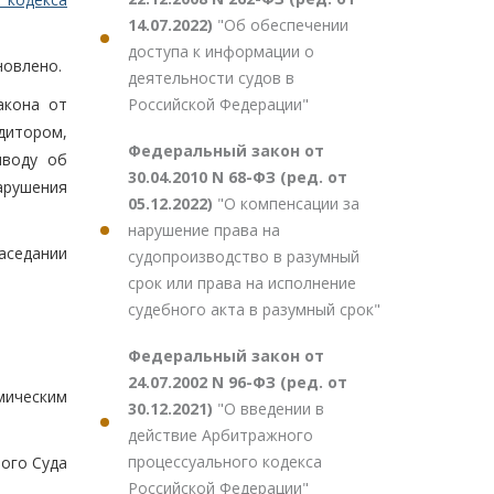
14.07.2022)
"Об обеспечении
доступа к информации о
новлено.
деятельности судов в
Российской Федерации"
акона от
дитором,
Федеральный закон от
ыводу об
30.04.2010 N 68-ФЗ (ред. от
арушения
05.12.2022)
"О компенсации за
нарушение права на
аседании
судопроизводство в разумный
срок или права на исполнение
судебного акта в разумный срок"
Федеральный закон от
24.07.2002 N 96-ФЗ (ред. от
мическим
30.12.2021)
"О введении в
действие Арбитражного
процессуального кодекса
ого Суда
Российской Федерации"