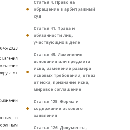
Статья 4. Право на
обращение в арбитражный
суд
Статья 41. Права и
обязанности лиц,
участвующих в деле
646/2023
Статья 49. Изменение
х Евгения
основания или предмета
новление
иска, изменение размера
круга от
исковых требований, отказ
от иска, признание иска,
мировое соглашение
ризнании
Статья 125. Форма и
содержание искового
заявления
анным, в
нованным
Статья 126. Документы,