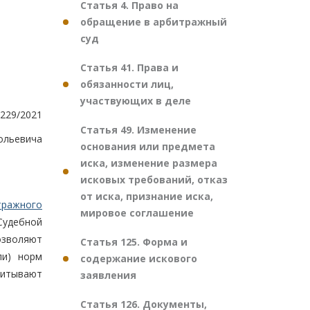
Статья 4. Право на
обращение в арбитражный
суд
Статья 41. Права и
обязанности лиц,
участвующих в деле
229/2021
Статья 49. Изменение
ольевича
основания или предмета
иска, изменение размера
исковых требований, отказ
от иска, признание иска,
тражного
мировое соглашение
Судебной
озволяют
Статья 125. Форма и
ли) норм
содержание искового
читывают
заявления
Статья 126. Документы,