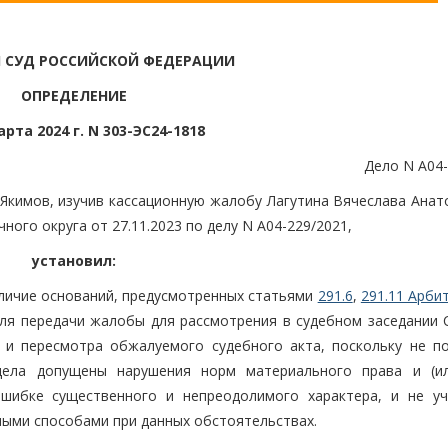
 СУД РОССИЙСКОЙ ФЕДЕРАЦИИ
ОПРЕДЕЛЕНИЕ
арта 2024 г. N 303-ЭС24-1818
Дело N А04-
 Якимов, изучив кассационную жалобу Лагутина Вячеслава Анат
ого округа от 27.11.2023 по делу N А04-229/2021,
установил:
личие оснований, предусмотренных статьями
291.6
,
291.11 Арби
ля передачи жалобы для рассмотрения в судебном заседании 
 и пересмотра обжалуемого судебного акта, поскольку не п
дела допущены нарушения норм материального права и (и
ошибке существенного и непреодолимого характера, и не у
ыми способами при данных обстоятельствах.