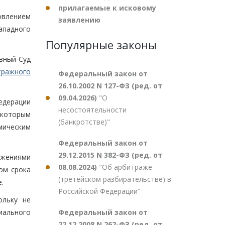
прилагаемые к исковому
овлением
заявлению
ападного
Популярные законы
вный Суд
тражного
Федеральный закон от
26.10.2002 N 127-ФЗ (ред. от
09.04.2026)
"О
едерации
несостоятельности
 которым
(банкротстве)"
мическим
Федеральный закон от
29.12.2015 N 382-ФЗ (ред. от
ожениями
08.08.2024)
"Об арбитраже
ом срока
(третейском разбирательстве) в
.
Российской Федерации"
ольку не
Федеральный закон от
иального
22.12.2008 N 262-ФЗ (ред. от