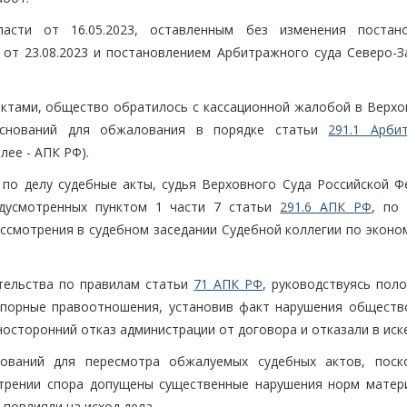
асти от 16.05.2023, оставленным без изменения постан
от 23.08.2023 и постановлением Арбитражного суда Северо-З
актами, общество обратилось с кассационной жалобой в Верхо
 оснований для обжалования в порядке статьи
291.1 Арби
лее - АПК РФ).
по делу судебные акты, судья Верховного Суда Российской Ф
едусмотренных пунктом 1 части 7 статьи
291.6 АПК РФ
, по
ссмотрения в судебном заседании Судебной коллегии по эконо
тельства по правилам статьи
71 АПК РФ
, руководствуясь пол
спорные правоотношения, установив факт нарушения обществ
осторонний отказ администрации от договора и отказали в иске
ваний для пересмотра обжалуемых судебных актов, поск
отрении спора допущены существенные нарушения норм матер
 повлияли на исход дела.