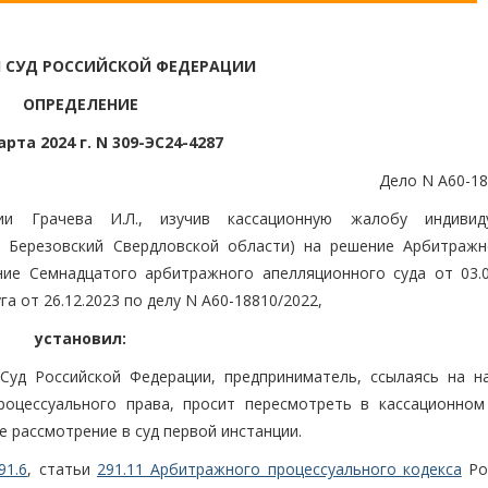
 СУД РОССИЙСКОЙ ФЕДЕРАЦИИ
ОПРЕДЕЛЕНИЕ
арта 2024 г. N 309-ЭС24-4287
Дело N А60-18
и Грачева И.Л., изучив кассационную жалобу индивиду
. Березовский Свердловской области) на решение Арбитражн
ние Семнадцатого арбитражного апелляционного суда от 03.0
а от 26.12.2023 по делу N А60-18810/2022,
установил:
Суд Российской Федерации, предприниматель, ссылаясь на н
роцессуального права, просит пересмотреть в кассационном
е рассмотрение в суд первой инстанции.
91.6
, статьи
291.11 Арбитражного процессуального кодекса
Ро