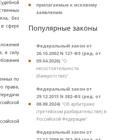
Судебной
прилагаемые к исковому
ственных
заявлению
ела, без
 в сфере
Популярные законы
оложения
Федеральный закон от
, в силу
26.10.2002 N 127-ФЗ (ред. от
ебования
09.04.2026)
"О
несостоятельности
(банкротстве)"
енных по
о права,
Федеральный закон от
передачи
29.12.2015 N 382-ФЗ (ред. от
ссийской
08.08.2024)
"Об арбитраже
(третейском разбирательстве) в
Российской Федерации"
сийской
Федеральный закон от
22.12.2008 N 262-ФЗ (ред. от