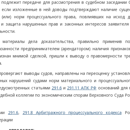
 подлежит передаче для рассмотрения в судебном заседании 
, если изложенные в ней доводы подтверждают наличие суще
(или) норм процессуального права, повлиявших на исход д
 и защита нарушенных прав и законных интересов заявителя
ьности.
 материалы дела доказательства, правильно применив п
азанности предпринимателем (арендатором) наличия признаков
изнан мнимой сделкой, пришли к выводу о правомерности тр
.
ровергают выводы судов, направлены на переоценку установл
ных нарушений судами норм материального и процессуальног
редусмотренных статьями
291.6
и
291.11 АПК РФ
оснований для 
удебной коллегии по экономическим спорам Верховного Суда Ро
ьями
291.6
,
291.8 Арбитражного процессуального кодекса
Рос
ерации
определил: