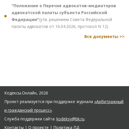
"Положение о Перечне адвокатов-медиаторов
адвокатской палаты субъекта Российской
Федерации"
(утв. решением Совета Федеральной
палаты адвокатов от 16.04.2026, протокол N 12)
Все документы >>
Кодексы.Онлайн, 2026
Проект реализуется при поддержке журнала
«Арбитражный
и гражданский процесс»
.
Служба поддержки сайта:
kodeksy@bk.ru
.
Контакты
|
О проекте
|
Политика ПД