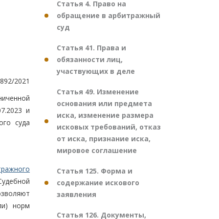
Статья 4. Право на
обращение в арбитражный
суд
Статья 41. Права и
обязанности лиц,
участвующих в деле
892/2021
Статья 49. Изменение
ниченной
основания или предмета
7.2023 и
иска, изменение размера
ого суда
исковых требований, отказ
от иска, признание иска,
мировое соглашение
тражного
Статья 125. Форма и
Судебной
содержание искового
озволяют
заявления
ли) норм
Статья 126. Документы,