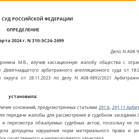
 СУД РОССИЙСКОЙ ФЕДЕРАЦИИ
ОПРЕДЕЛЕНИЕ
арта 2024 г. N 310-ЭС24-2499
Дело N А08-9
ронина М.В., изучив кассационную жалобу общества с огра
 Девятнадцатого арбитражного апелляционного суда от 18.0
 округа от 28.11.2023 по делу N А08-9892/2021 Арбитражн
установила:
личие оснований, предусмотренных статьями
291.6
,
291.11 Арби
ля передачи жалобы для рассмотрения в судебном заседании 
и и пересмотра обжалуемых судебных актов, поскольку не п
дела допущены нарушения норм материального права и (и
бке существенного и непреодолимого характера.