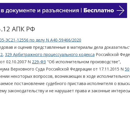
6.12 АПК РФ
05-ЭС21-12556 по делу N А40-59466/2020
едовав и оценив представленные в материалы дела доказательс
12
,
329 Арбитражного процессуального кодекса
Российской Феде
 от 02.10.2007 N
229-ФЗ
"Об исполнительном производстве",
ума Верховного Суда Российской Федерации от 17.11.2015 N
50
рении некоторых вопросов, возникающих в ходе исполнительног
иваемое постановление судебного пристава-исполнителя о взыск
му законодательству и не нарушает права и законные интерес