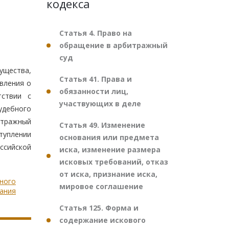
кодекса
Статья 4. Право на
обращение в арбитражный
суд
ущества,
Статья 41. Права и
вления о
обязанности лиц,
тствии с
участвующих в деле
удебного
итражный
Статья 49. Изменение
туплении
основания или предмета
ссийской
иска, изменение размера
исковых требований, отказ
от иска, признание иска,
нного
мировое соглашение
ания
Статья 125. Форма и
содержание искового