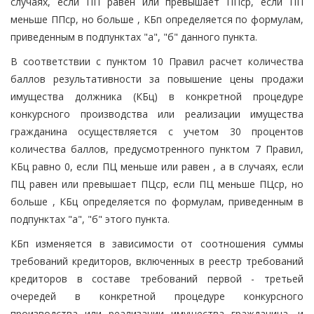
случаях, если ПП равен или превышает ППср, если ПП
меньше ППср, но больше , КБп определяется по формулам,
приведенным в подпунктах "а", "б" данного пункта.
В соответствии с пунктом 10 Правил расчет количества
баллов результативности за повышение цены продажи
имущества должника (КБц) в конкретной процедуре
конкурсного производства или реализации имущества
гражданина осуществляется с учетом 30 процентов
количества баллов, предусмотренного пунктом 7 Правил,
КБц равно 0, если ПЦ меньше или равен , а в случаях, если
ПЦ равен или превышает ПЦср, если ПЦ меньше ПЦср, но
больше , КБц определяется по формулам, приведенным в
подпунктах "а", "б" этого пункта.
КБп изменяется в зависимости от соотношения суммы
требований кредиторов, включенных в реестр требований
кредиторов в составе требований первой - третьей
очередей в конкретной процедуре конкурсного
производства или реализации имущества гражданина, и