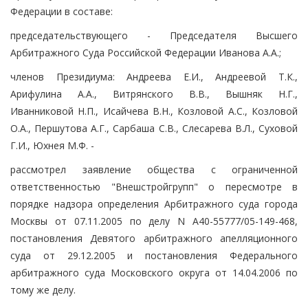
Федерации в составе:
председательствующего - Председателя Высшего
Арбитражного Суда Российской Федерации Иванова А.А.;
членов Президиума: Андреева Е.И., Андреевой Т.К.,
Арифулина А.А., Витрянского В.В., Вышняк Н.Г.,
Иванниковой Н.П., Исайчева В.Н., Козловой А.С., Козловой
О.А., Першутова А.Г., Сарбаша С.В., Слесарева В.Л., Суховой
Г.И., Юхнея М.Ф. -
рассмотрел заявление общества с ограниченной
ответственностью "Внешстройгрупп" о пересмотре в
порядке надзора определения Арбитражного суда города
Москвы от 07.11.2005 по делу N А40-55777/05-149-468,
постановления Девятого арбитражного апелляционного
суда от 29.12.2005 и постановления Федерального
арбитражного суда Московского округа от 14.04.2006 по
тому же делу.