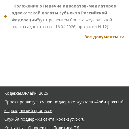
"Положение о Перечне адвокатов-медиаторов
адвокатской палаты субъекта Российской
Федерации"
(утв. решением Совета Федеральной
палаты адвокатов от 16.04.2026, протокол N 12)
Все документы >>
Кодексы.Онлайн, 2026
Проект реализуется при поддержке журнала
«Арбитражный
и гражданский процесс»
.
Служба поддержки сайта:
kodeksy@bk.ru
.
Контакты
|
О проекте
|
Политика ПД