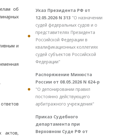
делам об
Указ Президента РФ от
линарных
12.05.2026 N 313
"О назначении
судей федеральных судов и о
представителях Президента
Российской Федерации в
тивным и
квалификационных коллегиях
судей субъектов Российской
Федерации"
временная
Распоряжение Минюста
России от 08.05.2026 N 624-р
.
"О депонировании правил
постоянно действующего
арбитражного учреждения"
е ответов
Приказ Судебного
департамента при
Верховном Суде РФ от
х актов,