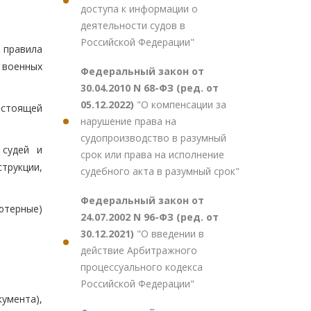
доступа к информации о
деятельности судов в
Российской Федерации"
е правила
 военных
Федеральный закон от
30.04.2010 N 68-ФЗ (ред. от
05.12.2022)
"О компенсации за
астоящей
нарушение права на
судопроизводство в разумный
 судей и
срок или права на исполнение
трукции,
судебного акта в разумный срок"
Федеральный закон от
ютерные)
24.07.2002 N 96-ФЗ (ред. от
30.12.2021)
"О введении в
действие Арбитражного
процессуального кодекса
Российской Федерации"
кумента),