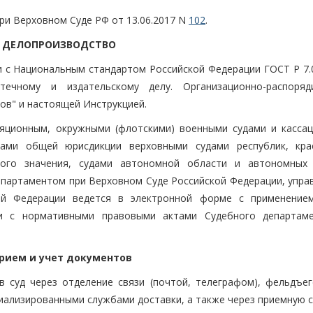
при Верховном Суде РФ от 13.06.2017 N
102
.
I. ДЕЛОПРОИЗВОДСТВО
и с Национальным стандартом Российской Федерации ГОСТ Р 7.0
ечному и издательскому делу. Организационно-распоряд
ов" и настоящей Инструкцией.
ляционным, окружными (флотскими) военными судами и касса
дами общей юрисдикции верховными судами республик, кр
ого значения, судами автономной области и автономных 
партаментом при Верховном Суде Российской Федерации, упра
ой Федерации ведется в электронной форме с применение
ии с нормативными правовыми актами Судебного департам
 Прием и учет документов
 в суд через отделение связи (почтой, телеграфом), фельдъег
циализированными службами доставки, а также через приемную с