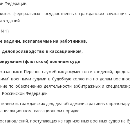
ой Федерации.
книжек федеральных государственных гражданских служащих 
ию зданий.
N 1).
е задачи, возлагаемые на работников,
а делопроизводство в кассационном,
окружном (флотском) военном суде
 указанных в Перечне служебных документов и сведений, предс
кими) военными судами в Судебную коллегию по делам военно
ение по обеспечению деятельности арбитражных и специализи
 Российской Федерации.
ративных и, гражданских дел, дел об административных правонар
 апелляционном, кассационном порядке.
 постановлений, поступающих из гарнизонных военных судов на