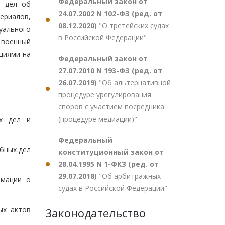
Федеральный закон от
, дел об
24.07.2002 N 102-ФЗ (ред. от
ериалов,
08.12.2020)
"О третейских судах
уального
в Российской Федерации"
в военный
юциями на
Федеральный закон от
27.07.2010 N 193-ФЗ (ред. от
26.07.2019)
"Об альтернативной
процедуре урегулирования
споров с участием посредника
(процедуре медиации)"
ых дел и
Федеральный
бных дел
конституционный закон от
28.04.1995 N 1-ФКЗ (ред. от
29.07.2018)
"Об арбитражных
рмации о
судах в Российской Федерации"
ых актов
Законодательство