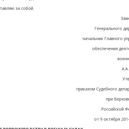
тавляю за собой.
Зам
Генерального ди
начальник Главного уп
обеспечения деят
военн
А.
Ут
приказом Судебного депа
при Верхов
Российской Ф
от 9 октября 2014