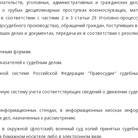
зательств, уголовных, административных и гражданских дел
 о грубых дисциплинарных проступках военнослужащих, мат
в соответствии с частями 2 и 3 статьи 29 Уголовно-процесс
 досудебного производства), обращений граждан, поступивших 
вших делах и документах, передача их в соответствии с резол
ленным формам.
указателей к судебным делам.
анной системе Российской Федерации "Правосудие" судебн
нную систему учета соответствующих сведений о движении суде
, информационных стендах, в информационных киосках инфо
а дел, назначенных к рассмотрению.
м в окружной (флотский) военный суд копий принятых судебн
на бумажном носителе либо в электронном виде.