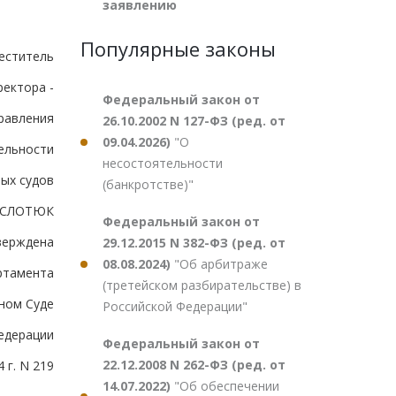
заявлению
Популярные законы
еститель
ректора -
Федеральный закон от
равления
26.10.2002 N 127-ФЗ (ред. от
09.04.2026)
"О
ельности
несостоятельности
ых судов
(банкротстве)"
А.СЛОТЮК
Федеральный закон от
верждена
29.12.2015 N 382-ФЗ (ред. от
08.08.2024)
"Об арбитраже
ртамента
(третейском разбирательстве) в
ном Суде
Российской Федерации"
едерации
Федеральный закон от
22.12.2008 N 262-ФЗ (ред. от
 г. N 219
14.07.2022)
"Об обеспечении