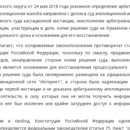
ского округа от 24 мая 2018 года указанное определение арби
елляционная жалоба направлена с делом в суд апелляционной и
жного суда кассационной инстанции, неисполнение арбитражн
ицам, участвующим в деле, копии решения суда на бумажном 
уального срока и основанием для его восстановления.
лагает, что оспариваемые законоположения противоречат ст
итуции Российской Федерации, поскольку по смыслу, придава
удов, ненаправление стороне копии решения суда, выполне
 является основанием для восстановления процессуального 
я решения суда была своевременно размещена на официальн
никационной сети "Интернет", а сторона была надлежащим
е первой инстанции и не доказала арбитражному апелляционн
тоятельств, в силу которых она не могла получить инфор
ля нее был исключен или крайне затруднен доступ к информ
ав и свобод, Конституция Российской Федерации однов
пределяется федеральным законодателем (статья 71, пункт "о"