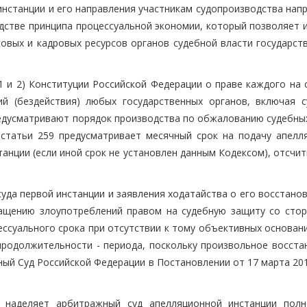
инстанции и его направления участникам судопроизводства нап
дстве принципа процессуальной экономии, который позволяет 
овых и кадровых ресурсов органов судебной власти государств
 1 и 2) Конституции Российской Федерации о праве каждого на
й (бездействия) любых государственных органов, включая с
едусматривают порядок производства по обжалованию судебных
 статьи 259 предусматривает месячный срок на подачу апелл
анции (если иной срок не установлен данным Кодексом), отсчи
уда первой инстанции и заявления ходатайства о его восстано
ащению злоупотреблений правом на судебную защиту со стор
ссуального срока при отсутствии к тому объективных основани
продолжительности - периода, поскольку произвольное восста
ный Суд Российской Федерации в Постановлении от 17 марта 20
наделяет арбитражный суд апелляционной инстанции пол