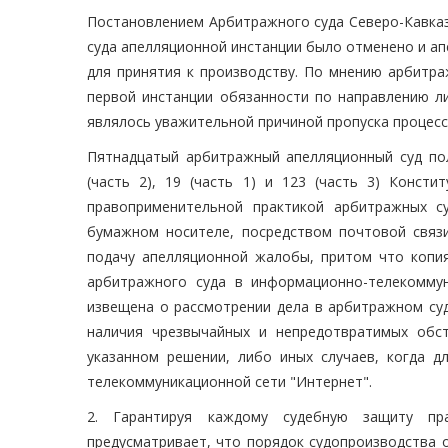
Постановлением Арбитражного суда Северо-Кавказ
суда апелляционной инстанции было отменено и ап
для принятия к производству. По мнению арбитра
первой инстанции обязанности по направлению л
являлось уважительной причиной пропуска процесс
Пятнадцатый арбитражный апелляционный суд по
(часть 2), 19 (часть 1) и 123 (часть 3) Конст
правоприменительной практикой арбитражных с
бумажном носителе, посредством почтовой связи
подачу апелляционной жалобы, притом что копи
арбитражного суда в информационно-телекомму
извещена о рассмотрении дела в арбитражном суд
наличия чрезвычайных и непредотвратимых обс
указанном решении, либо иных случаев, когда д
телекоммуникационной сети "Интернет".
2. Гарантируя каждому судебную защиту пр
предусматривает, что порядок судопроизводства о