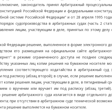
полномочие, законодатель принял Арбитражный процессуальны
Конституцией Российской Федерации и федеральными конститу
бной системе Российской Федерации" и от 28 апреля 1995 год
порядок судопроизводства в арбитражных судах (часть 2 ста
равления лицам, участвующим в деле, принятых по этому делу 
кой Федерации решение, выполненное в форме электронного до
едством его размещения на официальном сайте арбитражног
ернет" в режиме ограниченного доступа не позднее следую
тайству указанных лиц копии решения на бумажном носителе мо
упления соответствующего ходатайства в арбитражный суд 
 под расписку (абзац второй); в случае, если решение выполне
т копии решения лицам, участвующим в деле, в пятидневный ср
ем о вручении или вручает им под расписку (абзац третий).
о решение арбитражного суда излагается в виде отдельного до
ента; при отсутствии в арбитражном суде технической возможн
нта решение выполняется на бумажном носителе.