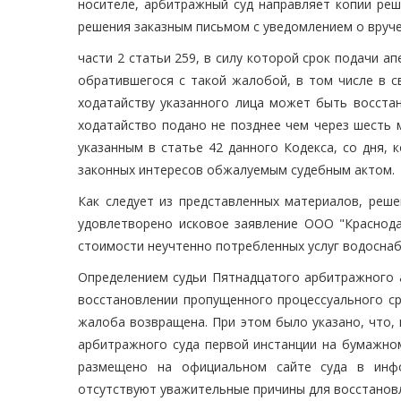
носителе, арбитражный суд направляет копии реш
решения заказным письмом с уведомлением о вручен
части 2 статьи 259, в силу которой срок подачи 
обратившегося с такой жалобой, в том числе в с
ходатайству указанного лица может быть восста
ходатайство подано не позднее чем через шесть 
указанным в статье 42 данного Кодекса, со дня, 
законных интересов обжалуемым судебным актом.
Как следует из представленных материалов, реше
удовлетворено исковое заявление ООО "Краснода
стоимости неучтенно потребленных услуг водосна
Определением судьи Пятнадцатого арбитражного а
восстановлении пропущенного процессуального с
жалоба возвращена. При этом было указано, что,
арбитражного суда первой инстанции на бумажно
размещено на официальном сайте суда в инфо
отсутствуют уважительные причины для восстанов