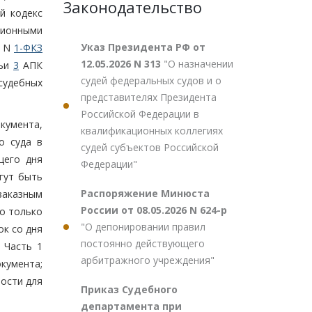
Законодательство
й кодекс
ционными
Указ Президента РФ от
а N
1-ФКЗ
12.05.2026 N 313
"О назначении
тьи
3
АПК
судей федеральных судов и о
судебных
представителях Президента
Российской Федерации в
кумента,
квалификационных коллегиях
о суда в
судей субъектов Российской
щего дня
Федерации"
гут быть
Распоряжение Минюста
заказным
России от 08.05.2026 N 624-р
но только
"О депонировании правил
ок со дня
постоянно действующего
 Часть 1
арбитражного учреждения"
кумента;
ости для
Приказ Судебного
департамента при