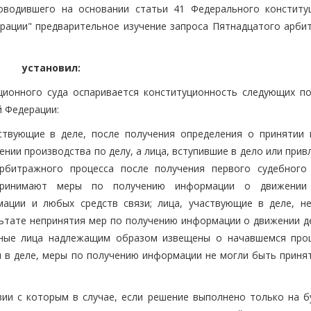
роводившего на основании статьи 41 Федерального конститу
рации" предварительное изучение запроса Пятнадцатого арби
установил:
ционного суда оспаривается конституционность следующих п
й Федерации:
аствующие в деле, после получения определения о принятии 
ении производства по делу, а лица, вступившие в дело или при
арбитражного процесса после получения первого судебного
дпринимают меры по получению информации о движении
ации и любых средств связи; лица, участвующие в деле, не
льтате непринятия мер по получению информации о движении де
нные лица надлежащим образом извещены о начавшемся проц
и в деле, меры по получению информации не могли быть принят
твии с которым в случае, если решение выполнено только на 