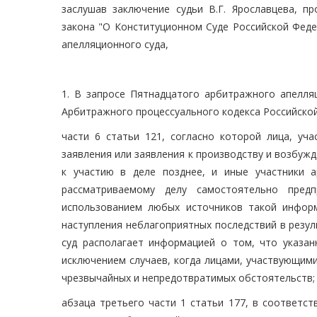
заслушав заключение судьи В.Г. Ярославцева, п
закона "О Конституционном Суде Российской Феде
апелляционного суда,
1. В запросе Пятнадцатого арбитражного апелля
Арбитражного процессуального кодекса Российско
части 6 статьи 121, согласно которой лица, уч
заявления или заявления к производству и возбужд
к участию в деле позднее, и иные участники 
рассматриваемому делу самостоятельно пре
использованием любых источников такой информ
наступления неблагоприятных последствий в резу
суд располагает информацией о том, что указа
исключением случаев, когда лицами, участвующим
чрезвычайных и непредотвратимых обстоятельств;
абзаца третьего части 1 статьи 177, в соответс