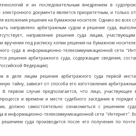
технологий и их последовательным внедрением в судопрои
 электронного документа является приоритетным, и только от
я изложения решения на бумажном носителе. Однако во всех сл
быть направлено арбитражным судом и решение суда, выполн
тсутствует, направление решения суда лицам, участвующим
и вручения под расписку копии решения на бумажном носителе,
ного суда в информационно-телекоммуникационной сети "Инт
тся решения арбитражного суда, содержащие сведения, сост
оссийской Федерации).
м в деле лицам решения арбитражного суда первой инста
нную тайну, зависит от способа его изготовления арбитражным
 В первом случае предполагается, что лицо, участвующее 
роцессе и времени и месте судебного заседания в порядке 
ии, должно самостоятельно ознакомиться с решением суд
да в информационно-телекоммуникационной сети "Интернет". В
с решением суда производится после его получения по почте