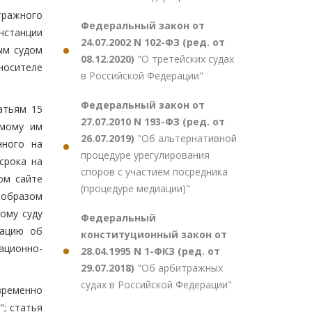
тражного
Федеральный закон от
нстанции
24.07.2002 N 102-ФЗ (ред. от
ым судом
08.12.2020)
"О третейских судах
носителе
в Российской Федерации"
Федеральный закон от
атьям 15
27.07.2010 N 193-ФЗ (ред. от
емому им
26.07.2019)
"Об альтернативной
нного на
процедуре урегулирования
срока на
споров с участием посредника
ом сайте
(процедуре медиации)"
 образом
ому суду
Федеральный
мацию об
конституционный закон от
ационно-
28.04.1995 N 1-ФКЗ (ред. от
29.07.2018)
"Об арбитражных
судах в Российской Федерации"
ременно
; статья