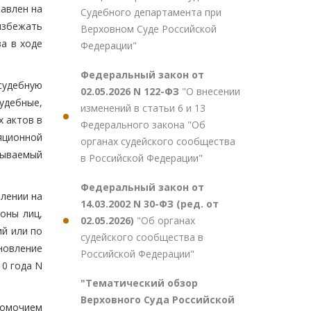
равлен на
Судебного департамента при
избежать
Верховном Суде Российской
а в ходе
Федерации"
Федеральный закон от
 судебную
02.05.2026 N 122-ФЗ
"О внесении
удебные,
изменений в статьи 6 и 13
 актов в
Федерального закона "Об
яционной
органах судейского сообщества
тываемый
в Российской Федерации"
Федеральный закон от
влении на
14.03.2002 N 30-ФЗ (ред. от
оны лиц,
02.05.2026)
"Об органах
й или по
судейского сообщества в
новление
Российской Федерации"
10 года N
"Тематический обзор
Верховного Суда Российской
номочием