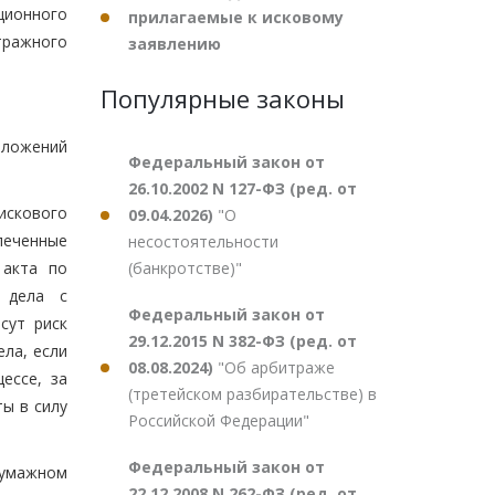
ционного
прилагаемые к исковому
тражного
заявлению
Популярные законы
оложений
Федеральный закон от
26.10.2002 N 127-ФЗ (ред. от
искового
09.04.2026)
"О
влеченные
несостоятельности
(банкротстве)"
 акта по
 дела с
Федеральный закон от
сут риск
29.12.2015 N 382-ФЗ (ред. от
ла, если
08.08.2024)
"Об арбитраже
ессе, за
(третейском разбирательстве) в
ы в силу
Российской Федерации"
Федеральный закон от
бумажном
22.12.2008 N 262-ФЗ (ред. от