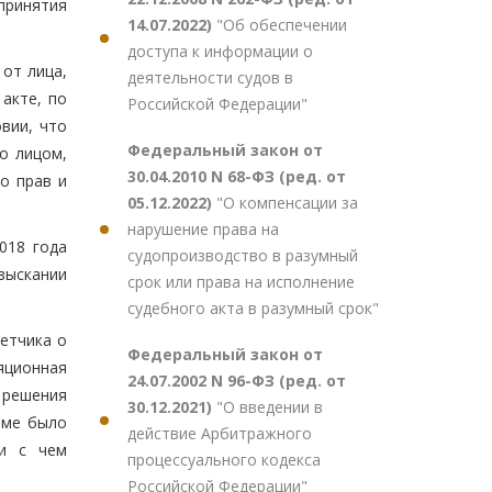
принятия
14.07.2022)
"Об обеспечении
доступа к информации о
 от лица,
деятельности судов в
акте, по
Российской Федерации"
вии, что
Федеральный закон от
о лицом,
30.04.2010 N 68-ФЗ (ред. от
о прав и
05.12.2022)
"О компенсации за
нарушение права на
018 года
судопроизводство в разумный
зыскании
срок или права на исполнение
судебного акта в разумный срок"
етчика о
Федеральный закон от
яционная
24.07.2002 N 96-ФЗ (ред. от
 решения
30.12.2021)
"О введении в
еме было
действие Арбитражного
зи с чем
процессуального кодекса
Российской Федерации"