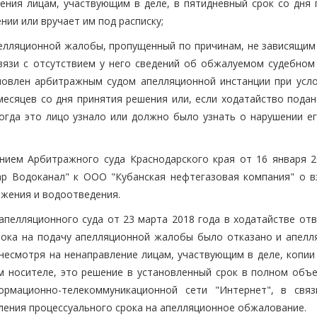
ения лицам, участвующим в деле, в пятидневный срок со дня 
ии или вручает им под расписку;
апелляционной жалобы, пропущенный по причинам, не зависящим
вязи с отсутствием у него сведений об обжалуемом судебном 
новлен арбитражным судом апелляционной инстанции при усло
месяцев со дня принятия решения или, если ходатайство подан
когда это лицо узнало или должно было узнать о нарушении ег
нием Арбитражного суда Краснодарского края от 16 января 2
р Водоканал" к ООО "Кубанская нефтегазовая компания" о в
бжения и водоотведения.
пелляционного суда от 23 марта 2018 года в ходатайстве отв
рока на подачу апелляционной жалобы было отказано и апелл
 несмотря на ненаправление лицам, участвующим в деле, копии
м носителе, это решение в установленный срок в полном объ
рмационно-телекоммуникационной сети "Интернет", в свя
ления процессуального срока на апелляционное обжалование.