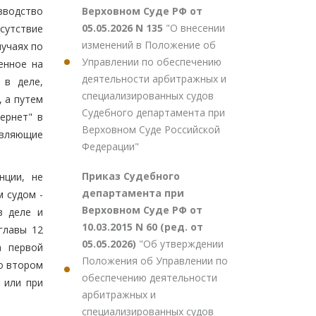
Верховном Суде РФ от
зводство
05.05.2026 N 135
"О внесении
сутствие
изменений в Положение об
учаях по
Управлении по обеспечению
енное на
деятельности арбитражных и
 в деле,
специализированных судов
 а путем
Судебного департамента при
ернет" в
Верховном Суде Российской
авляющие
Федерации"
Приказ Судебного
нции, не
департамента при
 судом -
Верховном Суде РФ от
в деле и
10.03.2015 N 60 (ред. от
главы 12
05.05.2026)
"Об утверждении
а первой
Положения об Управлении по
о втором
обеспечению деятельности
 или при
арбитражных и
специализированных судов