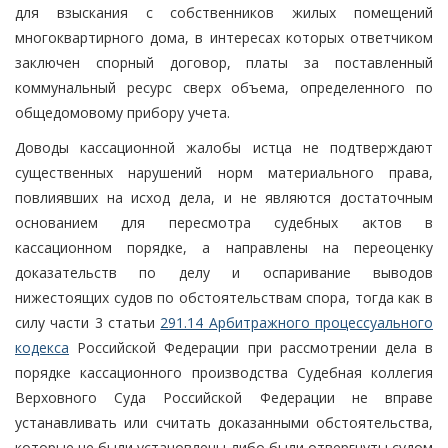
для взыскания с собственников жилых помещений
многоквартирного дома, в интересах которых ответчиком
заключен спорный договор, платы за поставленный
коммунальный ресурс сверх объема, определенного по
общедомовому прибору учета.
Доводы кассационной жалобы истца не подтверждают
существенных нарушений норм материального права,
повлиявших на исход дела, и не являются достаточным
основанием для пересмотра судебных актов в
кассационном порядке, а направлены на переоценку
доказательств по делу и оспаривание выводов
нижестоящих судов по обстоятельствам спора, тогда как в
силу части 3 статьи
291.14 Арбитражного процессуального
кодекса
Российской Федерации при рассмотрении дела в
порядке кассационного производства Судебная коллегия
Верховного Суда Российской Федерации не вправе
устанавливать или считать доказанными обстоятельства,
которые не были установлены либо были отвергнуты судом