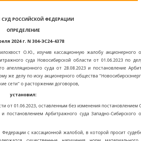
 СУД РОССИЙСКОЙ ФЕДЕРАЦИИ
ОПРЕДЕЛЕНИЕ
реля 2024 г. N 304-ЭС24-4378
илохвост О.Ю., изучив кассационную жалобу акционерного 
итражного суда Новосибирской области от 01.06.2023 по дел
го апелляционного суда от 28.08.2023 и постановление Арби
тому же делу по иску акционерного общества "Новосибирскэнер
ие сети" о расторжении договоров,
установил:
ти от 01.06.2023, оставленным без изменения постановлением 
3 и постановлением Арбитражного суда Западно-Сибирского о
 Федерации с кассационной жалобой, в которой просит судеб
одержатся существенные нарушения норм материального