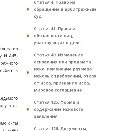
Статья 4. Право на
обращение в арбитражный
суд
Статья 41. Права и
обязанности лиц,
участвующих в деле
общества
Статья 49. Изменение
у N А45-
основания или предмета
тражного
иска, изменение размера
госбыт" к
исковых требований, отказ
от иска, признание иска,
мировое соглашение
Седьмого
Статья 125. Форма и
круга от
содержание искового
заявления
ные акты
Статья 126. Документы,
 и (или)