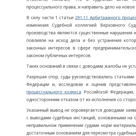
процессуального права, и направить дело на новое
В силу части 1 статьи
291.11 Арбитражного проце
изменения Судебной коллегией Верховного Суд
производства являются существенные нарушения н
повлияли на исход дела и без устранения кото
законных интересов в сфере предпринимательск
законом публичных интересов.
Таких оснований в связи с доводами жалобы не уст
Разрешая спор, суды руководствовались статьями 30
Федерации и, исследовав и оценив представле
процессуального кодекса
Российской Федерации,
односторонним отказом от их исполнения со сторо
Указанный вывод не опровергается доводами заяв
с выводами судебных инстанций, основанными на о
неправильном применении судами норм материальн
достаточным основанием для пересмотра судебных 