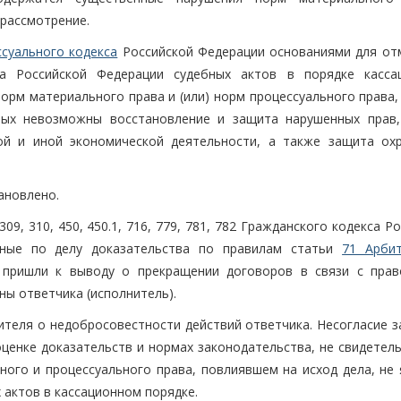
 рассмотрение.
ссуального кодекса
Российской Федерации основаниями для от
а Российской Федерации судебных актов в порядке касса
орм материального права и (или) норм процессуального права,
рых невозможны восстановление и защита нарушенных прав,
ой и иной экономической деятельности, а также защита ох
ановлено.
9, 310, 450, 450.1, 716, 779, 781, 782 Гражданского кодекса Р
нные по делу доказательства по правилам статьи
71 Арби
 пришли к выводу о прекращении договоров в связи с пра
ны ответчика (исполнитель).
ителя о недобросовестности действий ответчика. Несогласие з
ценке доказательств и нормах законодательства, не свидетель
ого и процессуального права, повлиявшем на исход дела, не 
актов в кассационном порядке.