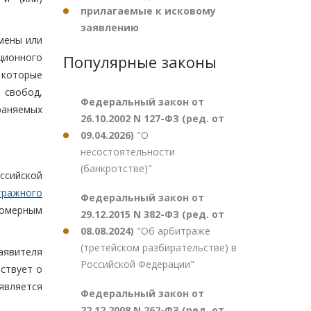
прилагаемые к исковому
заявлению
мены или
ционного
Популярные законы
 которые
 свобод,
Федеральный закон от
раняемых
26.10.2002 N 127-ФЗ (ред. от
09.04.2026)
"О
несостоятельности
(банкротстве)"
оссийской
тражного
Федеральный закон от
вомерным
29.12.2015 N 382-ФЗ (ред. от
08.08.2024)
"Об арбитраже
(третейском разбирательстве) в
аявителя
Российской Федерации"
ствует о
является
Федеральный закон от
22.12.2008 N 262-ФЗ (ред. от