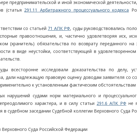
фере предпринимательской и иной экономической деятельности,
ов (статья
291.11 Арбитражного процессуального кодекса
Рос
ответствии со статьей
71 АПК РФ
, суды руководствовались пол
спорные правоотношения, и, частично удовлетворяя иск, исх
ком (хранитель) обязательства по возврату переданного на 
ности в виде неустойки, соответствующей в удовлетворенном
ательств.
уды всесторонне исследовали доказательства по делу, ус
а, дали надлежащую правовую оценку доводам заявителя со сс
рименительно к установленным фактическим обстоятельствам 
ых нарушений судами норм материального и процессуальног
епреодолимого характера, и в силу статьи
291.6 АПК РФ
не я
я в судебном заседании Судебной коллегии Верховного Суда Ро
ья Верховного Суда Российской Федерации