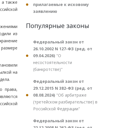
 а также
прилагаемые к исковому
сийской
заявлению
Популярные законы
ожениями
одили из
хранение
Федеральный закон от
 размере
26.10.2002 N 127-ФЗ (ред. от
09.04.2026)
"О
несостоятельности
тановили
(банкротстве)"
ылкой на
дела.
Федеральный закон от
29.12.2015 N 382-ФЗ (ред. от
о права,
08.08.2024)
"Об арбитраже
вляются
(третейском разбирательстве) в
ссийской
Российской Федерации"
Федеральный закон от
22.12.2008 N 262-ФЗ (ред. от