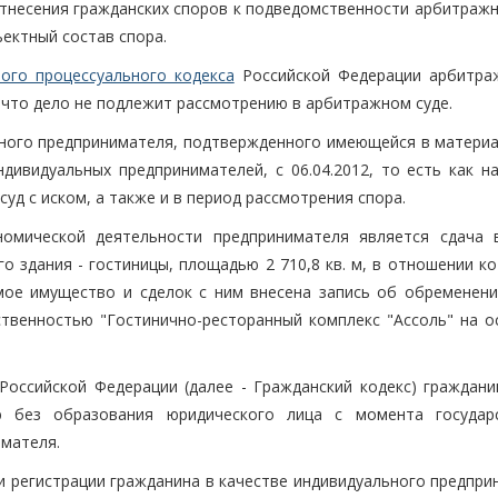
несения гражданских споров к подведомственности арбитражн
ектный состав спора.
ого процессуального кодекса
Российской Федерации арбитра
, что дело не подлежит рассмотрению в арбитражном суде.
ьного предпринимателя, подтвержденного имеющейся в материа
ндивидуальных предпринимателей, с 06.04.2012, то есть как н
уд с иском, а также и в период рассмотрения спора.
номической деятельности предпринимателя является сдача 
 здания - гостиницы, площадью 2 710,8 кв. м, в отношении ко
мое имущество и сделок с ним внесена запись об обременени
твенностью "Гостинично-ресторанный комплекс "Ассоль" на о
 Российской Федерации (далее - Гражданский кодекс) граждани
ю без образования юридического лица с момента государ
имателя.
ри регистрации гражданина в качестве индивидуального предпр