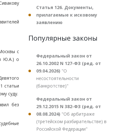
 Сивакову
Статья 126. Документы,
прилагаемые к исковому
авителей
заявлению
Популярные законы
Москвы с
Федеральный закон от
 Ю.А.) о
26.10.2002 N 127-ФЗ (ред. от
09.04.2026)
"О
Девятого
несостоятельности
(банкротстве)"
 1 статьи
му суду.
Федеральный закон от
авил без
29.12.2015 N 382-ФЗ (ред. от
08.08.2024)
"Об арбитраже
(третейском разбирательстве) в
судебные
Российской Федерации"