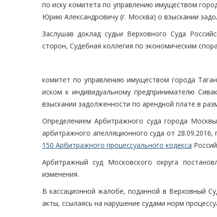
по иску комитета по управлению имуществом город
Юрию Александровичу (г. Москва) о взыскании задо
Заслушав доклад судьи Верховного Суда Российс
сторон, Судебная коллегия по экономическим спор
комитет по управлению имуществом города Таганр
иском к индивидуальному предпринимателю Сивак
взыскании задолженности по арендной плате в размер
Определением Арбитражного суда города Москвы 
арбитражного апелляционного суда от 28.09.2016, 
150 Арбитражного процессуального кодекса
Россий
Арбитражный суд Московского округа постанов
изменения.
В кассационной жалобе, поданной в Верховный Су
акты, ссылаясь на нарушение судами норм процессу