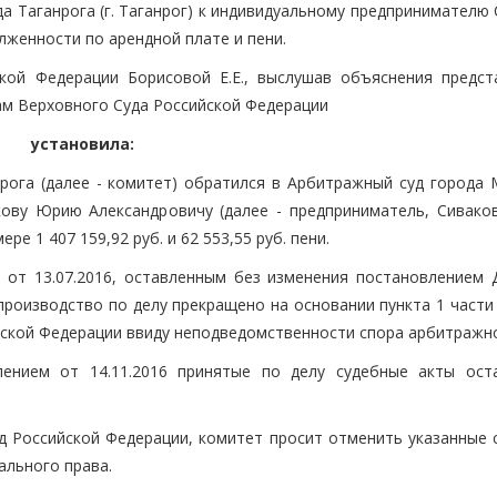
а Таганрога (г. Таганрог) к индивидуальному предпринимателю
лженности по арендной плате и пени.
кой Федерации Борисовой Е.Е., выслушав объяснения предст
ам Верховного Суда Российской Федерации
установила:
ога (далее - комитет) обратился в Арбитражный суд города 
ову Юрию Александровичу (далее - предприниматель, Сиваков
е 1 407 159,92 руб. и 62 553,55 руб. пени.
от 13.07.2016, оставленным без изменения постановлением 
производство по делу прекращено на основании пункта 1 части
ской Федерации ввиду неподведомственности спора арбитражно
лением от 14.11.2016 принятые по делу судебные акты ост
д Российской Федерации, комитет просит отменить указанные 
ального права.