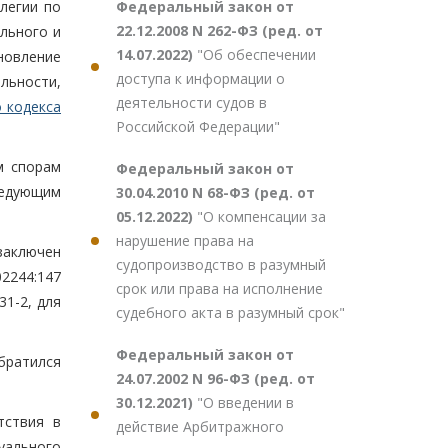
Федеральный закон от
легии по
22.12.2008 N 262-ФЗ (ред. от
льного и
14.07.2022)
"Об обеспечении
ановление
доступа к информации о
ельности,
деятельности судов в
 кодекса
Российской Федерации"
м спорам
Федеральный закон от
ледующим
30.04.2010 N 68-ФЗ (ред. от
05.12.2022)
"О компенсации за
нарушение права на
заключен
судопроизводство в разумный
2244:147
срок или права на исполнение
31-2, для
судебного акта в разумный срок"
Федеральный закон от
братился
24.07.2002 N 96-ФЗ (ред. от
30.12.2021)
"О введении в
тствия в
действие Арбитражного
уального