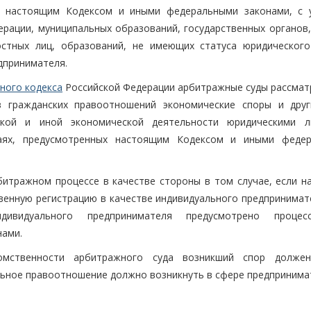
ых настоящим Кодексом и иными федеральными законами, с 
ерации, муниципальных образований, государственных органов,
остных лиц, образований, не имеющих статуса юридического
дпринимателя.
ного кодекса
Российской Федерации арбитражные суды рассмат
з гражданских правоотношений экономические споры и друг
ской и иной экономической деятельности юридическими 
чаях, предусмотренных настоящим Кодексом и иными феде
итражном процессе в качестве стороны в том случае, если н
венную регистрацию в качестве индивидуального предпринимат
ивидуального предпринимателя предусмотрено процесс
нами.
омственности арбитражного суда возникший спор долже
альное правоотношение должно возникнуть в сфере предпринима