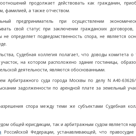
воотношений продолжает действовать как гражданин, прио
м, фамилией, а также отчеством.
льный предприниматель при осуществлении экономичес
ывать свой статус при заключении гражданских договоров,
 не определяет подведомственность спора, не является осн
де.
ьства, Судебная коллегия полагает, что доводы комитета о 
участок, на котором расположено здание гостиницы, образо
тельской деятельности, являются обоснованными.
ием Арбитражного суда города Москвы по делу N А40-63626/
ыскании задолженности по арендной плате за земельный уча
разрешения спора между теми же субъектами Судебная кол
судом общей юрисдикции, так и арбитражным судом является на
а
Российской Федерации, устанавливающей, что правосудие