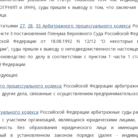
(ОГРНИП и ИНН), суды пришли к выводу о том, что заключая 
ица.
 статьями
27
,
28
,
33 Арбитражного процессуального кодекса
Ро
ункте 3 постановления Пленума Верховного Суда Российской Фе
ской Федерации от 18.08.1992 N 12/12 "О некоторых в
ам", суды пришли к выводу о неподведомственности настояще
роизводство по делу в соответствии с пунктом 1 части 1 с
 Федерации.
едующее.
го процессуального кодекса
Российской Федерации арбитражн
 другие дела, связанные с осуществлением предпринимательско
уального кодекса
Российской Федерации арбитражные суды р
 с участием организаций, являющихся юридическими лицами, 
льность без образования юридического лица и имеющих
нный в установленном законом порядке (далее - индиви