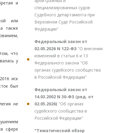
арбитражных и
бретая и
специализированных судов
Судебного департамента при
кой или
Верховном Суде Российской
 а также
Федерации"
ованием,
Федеральный закон от
02.05.2026 N 122-ФЗ
"О внесении
том, что
изменений в статьи 6 и 13
валась у
Федерального закона "Об
органах судейского сообщества
в Российской Федерации"
2016 иск
сток был
Федеральный закон от
14.03.2002 N 30-ФЗ (ред. от
02.05.2026)
"Об органах
легия не
судейского сообщества в
Российской Федерации"
рушением
 в сфере
"Тематический обзор