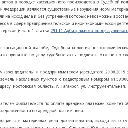
актов в порядке кассационного производства в Судебной кол
ой Федерации являются существенные нарушения норм материа
яли на исход дела и без устранения которых невозможны восст
ресов в сфере предпринимательской и иной экономической деят
тересов (часть 1 статьи
291.11 Арбитражного процессуального
в кассационной жалобе, Судебная коллегия по экономически
 что принятые по делу судебные акты подлежат отмене по с
м (арендодатель) и предпринимателем (арендатор) 20.08.2015 
земель населенных пунктов с кадастровым номером 61:58:000
есу: Ростовская область, г. Таганрог, ул. Инструментальная, 
ателем обязательств по оплате арендных платежей, комитет о
задолженности по арендной плате и пени.
ющиеся в материалах дела доказательства, исходя из отсу
заключении указания на статус Сивакова Ю.А. как индивид