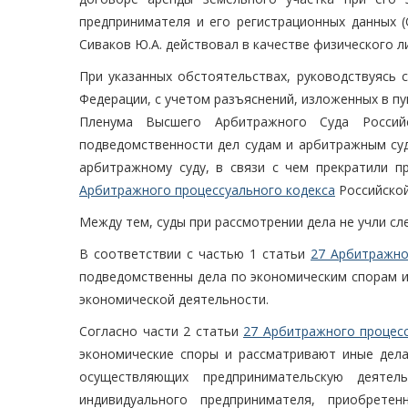
предпринимателя и его регистрационных данных 
Сиваков Ю.А. действовал в качестве физического л
При указанных обстоятельствах, руководствуясь
Федерации, с учетом разъяснений, изложенных в п
Пленума Высшего Арбитражного Суда Россий
подведомственности дел судам и арбитражным суд
арбитражному суду, в связи с чем прекратили п
Арбитражного процессуального кодекса
Российской
Между тем, суды при рассмотрении дела не учли сл
В соответствии с частью 1 статьи
27 Арбитражно
подведомственны дела по экономическим спорам и
экономической деятельности.
Согласно части 2 статьи
27 Арбитражного процесс
экономические споры и рассматривают иные дела
осуществляющих предпринимательскую деяте
индивидуального предпринимателя, приобрете