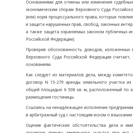
Основаниями для отмены или изменения судебных 
экономическим спорам Верховного Суда Российск
(или) норм процессуального права, которые повли
и защита нарушенных прав, свобод, законных инте
а также защита охраняемых законом публичных ин
Российской Федерации).
Проверив обоснованность доводов, изложенных 
Верховного Суда Российской Федерации считает,
основаниям.
Как следует из материалов дела, между комитето
договор N 15-279 аренды земельного участка из 
общей площадью 6 508 кв. м, расположенный по адр
размещения гостиницы.
Ссылаясь на ненадлежащее исполнение предприним
в арбитражный суд с настоящим иском о взыскании 
Оценив фактические обстоятельства дела и име
договоре аренды земельного участка при его 