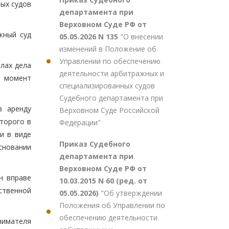
ых судов
департамента при
Верховном Суде РФ от
жный суд
05.05.2026 N 135
"О внесении
изменений в Положение об
Управлении по обеспечению
лах дела
деятельности арбитражных и
а момент
специализированных судов
Судебного департамента при
в аренду
Верховном Суде Российской
торого в
Федерации"
и в виде
Приказ Судебного
сновании
департамента при
Верховном Суде РФ от
н вправе
10.03.2015 N 60 (ред. от
ственной
05.05.2026)
"Об утверждении
Положения об Управлении по
обеспечению деятельности
инимателя