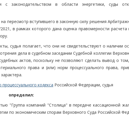
ии с законодательством в области энергетики, суды от
 на пересмотр вступившего в законную силу решения Арбитражн
/2021, в рамках которого дана оценка правомерности расчета 
ору.
кты, судья полагает, что они не свидетельствуют о наличии о
мотрения дела в судебном заседании Судебной коллегии Верхов
удебных актов, поскольку не позволяют сделать вывод о том,
ериального права и (или) норм процессуального права, при
 характера.
о процессуального кодекса
Российской Федерации, судья
определил:
тью "Группа компаний "Столица" в передаче кассационной жа
егии по экономическим спорам Верховного Суда Российской Фед