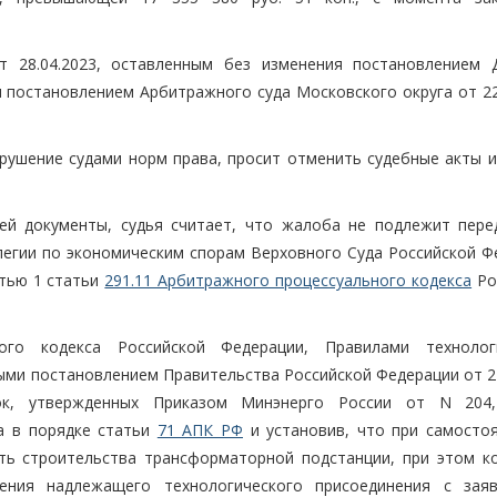
 28.04.2023, оставленным без изменения постановлением 
и постановлением Арбитражного суда Московского округа от 22
арушение судами норм права, просит отменить судебные акты и
ей документы, судья считает, что жалоба не подлежит пере
легии по экономическим спорам Верховного Суда Российской Ф
стью 1 статьи
291.11 Арбитражного процессуального кодекса
Ро
ого кодекса Российской Федерации, Правилами технолог
ыми постановлением Правительства Российской Федерации от 27
вок, утвержденных Приказом Минэнерго России от N 204
а в порядке статьи
71 АПК РФ
и установив, что при самосто
ть строительства трансформаторной подстанции, при этом к
ения надлежащего технологического присоединения с зая