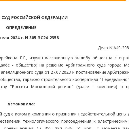
 СУД РОССИЙСКОЙ ФЕДЕРАЦИИ
ОПРЕДЕЛЕНИЕ
реля 2024 г. N 305-ЭС24-2358
Дело N А40-208
рейкова Г.Г., изучив кассационную жалобу общества с огра
(далее - общество) на решение Арбитражного суда города М
 апелляционного суда от 27.07.2023 и постановление Арбитраж
у общества, гаражно-строительного кооператива "Переделкино"
тву "Россети Московский регион" (далее - компания) о п
установила:
 суд с иском к компании о признании недействительной цены 
ществлении технологического присоединения к электрическим
и, превышающей 17 355 380 руб. 51 коп., с момента за