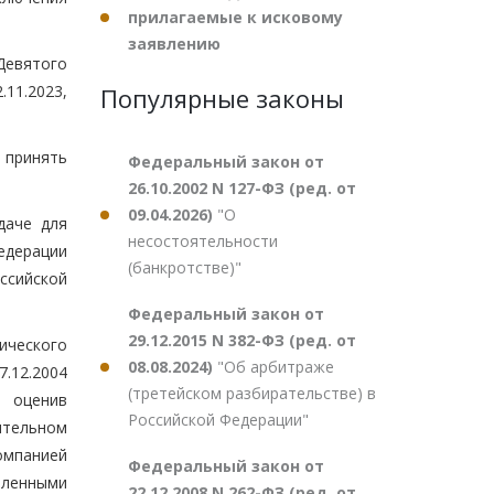
прилагаемые к исковому
заявлению
Девятого
.11.2023,
Популярные законы
 принять
Федеральный закон от
26.10.2002 N 127-ФЗ (ред. от
09.04.2026)
"О
даче для
несостоятельности
едерации
(банкротстве)"
ссийской
Федеральный закон от
29.12.2015 N 382-ФЗ (ред. от
ического
08.08.2024)
"Об арбитраже
.12.2004
(третейском разбирательстве) в
, оценив
Российской Федерации"
ятельном
омпанией
Федеральный закон от
вленными
22.12.2008 N 262-ФЗ (ред. от