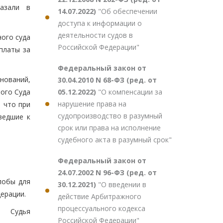
казали в
14.07.2022)
"Об обеспечении
доступа к информации о
деятельности судов в
ого суда
Российской Федерации"
платы за
Федеральный закон от
снований,
30.04.2010 N 68-ФЗ (ред. от
05.12.2022)
"О компенсации за
ного Суда
нарушение права на
 что при
судопроизводство в разумный
ведшие к
срок или права на исполнение
судебного акта в разумный срок"
Федеральный закон от
24.07.2002 N 96-ФЗ (ред. от
лобы для
30.12.2021)
"О введении в
ерации.
действие Арбитражного
процессуального кодекса
Судья
Российской Федерации"