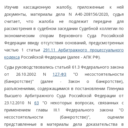
Изучив кассационную жалобу, приложенные к ней
документы, материалы дела N А40-208156/2020, судья
считает, что жалоба не подлежит передаче для
рассмотрения в судебном заседании Судебной коллегии по
экономическим спорам Верховного Суда Российской
Федерации ввиду отсутствия оснований, предусмотренных
частью 1 статьи
291.11 Арбитражного процессуального
кодекса
Российской Федерации (далее - АПК РФ).
Суды руководствовались статьей 61.3 Федерального закона
от 26.10.2002 N
127-ФЗ
"О несостоятельности
(банкротстве)" (далее - Закон о банкротстве),
разъяснениями, содержащимися в постановлении Пленума
Высшего Арбитражного Суда Российской Федерации от
23.12.2010 N
63
"О некоторых вопросах, связанных с
применением главы III.1 Федерального закона "О
несостоятельности (банкротстве)", оценили
представленные в материалы дела доказательства в