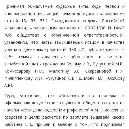
Принимая обжалуемые судебные акты, суды первой и
апелляционной инстанций, руководствуясь положениями
статей 15, 53, 53.1 Гражданского кодекса Российской
Федерации, Федеральным законом от 08.02.1998 N 14-ФЗ
"Об обществах с ограниченной ответственностью",
установили, что часть взыскиваемых истцом в качестве
убытков денежных средств (6 188 521 руб.), включают в
себя суммы, выплаченные обществом в качестве
заработной платы гражданам Белому И.В., Бутусовой М.В.,
Комиссарову Н.М., Малюгину В.С, Скаредновой Н.И.,
Филиппенкову И.И., Чухутиной С.В., Шилову П.С., Юсибову
А.Ю.
Суды, установив, что обязанности по проверке и
оформлению документов сотрудников общества лежали на
начальнике отдела кадров Митрофановой А.М., а денежные
средства в целях расчетов по зарплате выдавала кассир
Бакутина Е.Н., пришли к выводу о том, что подписывая