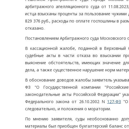
арбитражного апелляционного суда от 11.08.2023
истца взысканы проценты за пользование чужими д
829 376 руб., расходы по оплате госпошлины в раз
отказано.
Постановлением Арбитражного суда Московского ок
В кассационной жалобе, поданной в Верховный 
судебные акты в части отказа во взыскании про
выяснение обстоятельств, имеющих значение дл
дела, а также существенное нарушение норм матер
В обоснование доводов жалобы заявитель указывает
ФЗ "О Государственной компании "Российски
законодательные акты Российской Федерации" ука
Федерального закона от 26.10.2002 N
127-ФЗ
"О 
следовательно, и положения о моратории.
По мнению заявителя, суды необоснованно доп
материалы был приобщен бухгалтерский баланс отв