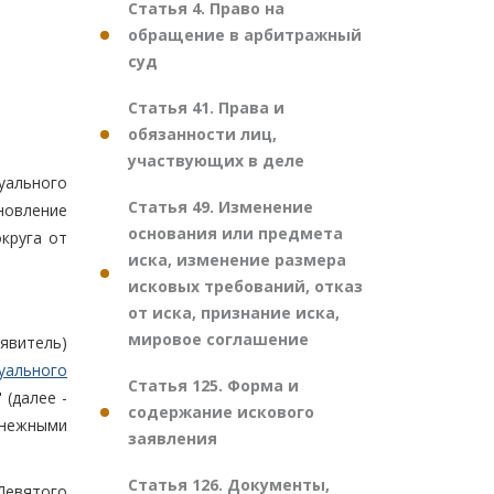
Статья 4. Право на
обращение в арбитражный
суд
Статья 41. Права и
обязанности лиц,
участвующих в деле
уального
Статья 49. Изменение
новление
основания или предмета
круга от
иска, изменение размера
исковых требований, отказ
от иска, признание иска,
мировое соглашение
явитель)
уального
Статья 125. Форма и
 (далее -
содержание искового
енежными
заявления
Статья 126. Документы,
Девятого