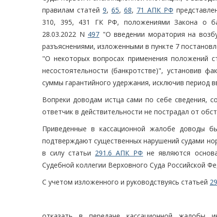
правилам статей
9
,
65
,
68
,
71 АПК РФ
представлен
310, 395, 431 ГК РФ, положениями Закона о б
28.03.2022 N
497
"О введении моратория на возбу
разъяснениями, изложенными в пункте 7 постановл
"О некоторых вопросах применения положений с
несостоятельности (банкротстве)", установив ф
суммы гарантийного удержания, исключив период в
Вопреки доводам истца сами по себе сведения, с
ответчик в действительности не пострадал от обс
Приведенные в кассационной жалобе доводы бы
подтверждают существенных нарушений судами норм
в силу статьи
291.6 АПК РФ
не являются основа
Судебной коллегии Верховного Суда Российской Фе
С учетом изложенного и руководствуясь статьей
2
отказать в передаче кассационной жалобы и