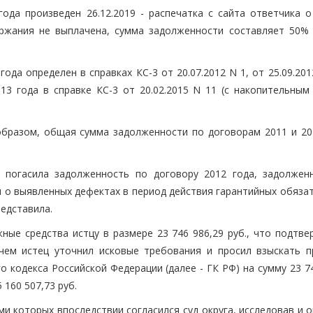
ода произведен 26.12.2019 - распечатка с сайта ответчика о
ержания не выплачена, сумма задолженности составляет 50% 
ода определен в справках КС-3 от 20.07.2012 N 1, от 25.09.201
013 года в справке КС-3 от 20.02.2015 N 11 (с накопительным
бразом, общая сумма задолженности по договорам 2011 и 20
 погасила задолженность по договору 2012 года, задолжен
я о выявленных дефектах в период действия гарантийных обяза
редставила.
ные средства истцу в размере 23 746 986,29 руб., что подтве
 чем истец уточнил исковые требования и просил взыскать п
 кодекса Российской Федерации (далее - ГК РФ) на сумму 23 7
5 160 507,73 руб.
и которых впоследствии согласился суд округа, исследовав и 