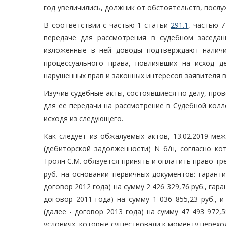
год увеличились, должник от обстоятельств, посл
В соответствии с частью 1 статьи
291.1
, частью 
передаче для рассмотрения в судебном заседан
изложенные в ней доводы подтверждают наличи
процессуального права, повлиявших на исход 
нарушенных прав и законных интересов заявителя 
Изучив судебные акты, состоявшиеся по делу, про
для ее передачи на рассмотрение в Судебной кол
исходя из следующего.
Как следует из обжалуемых актов, 13.02.2019 ме
(дебиторской задолженности) N б/н, согласно ко
Троян С.М. обязуется принять и оплатить право тр
руб. на основании первичных документов: гаранти
договор 2012 года) на сумму 2 426 329,76 руб., гар
договор 2011 года) на сумму 1 036 855,23 руб., 
(далее - договор 2013 года) на сумму 47 493 972
условиях, которые существовали к моменту переход