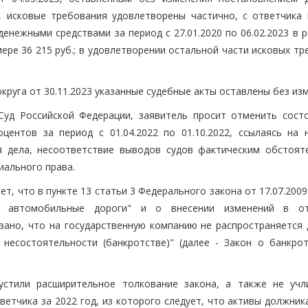
, исковые требования удовлетворены частично, с ответчика 
енежными средствами за период с 27.01.2020 по 06.02.2023 в 
мере 36 215 руб.; в удовлетворении остальной части исковых т
руга от 30.11.2023 указанные судебные акты оставлены без из
Суд Российской Федерации, заявитель просит отменить сост
центов за период с 01.04.2022 по 01.10.2022, ссылаясь на 
я дела, несоответствие выводов судов фактическим обстоят
иального права.
, что в пункте 13 статьи 3 Федерального закона от 17.07.2009 
е автомобильные дороги" и о внесении изменений в от
зано, что на государственную компанию не распространяется 
несостоятельности (банкротстве)" (далее - Закон о банкротс
устили расширительное толкование закона, а также не учл
етчика за 2022 год, из которого следует, что активы должник