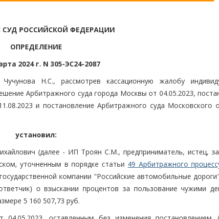
 СУД РОССИЙСКОЙ ФЕДЕРАЦИИ
ОПРЕДЕЛЕНИЕ
арта 2024 г. N 305-ЭС24-2087
Чучунова Н.С., рассмотрев кассационную жалобу индивид
ешение Арбитражного суда города Москвы от 04.05.2023, поста
1.08.2023 и постановление Арбитражного суда Московского о
установил:
хайлович (далее - ИП Троян С.М., предприниматель, истец, за
ском, уточненным в порядке статьи
49 Арбитражного процесс
 государственной компании "Российские автомобильные дороги"
 ответчик) о взыскании процентов за пользование чужими д
азмере 5 160 507,73 руб.
 04.05.2023, оставленным без изменения постановлением 