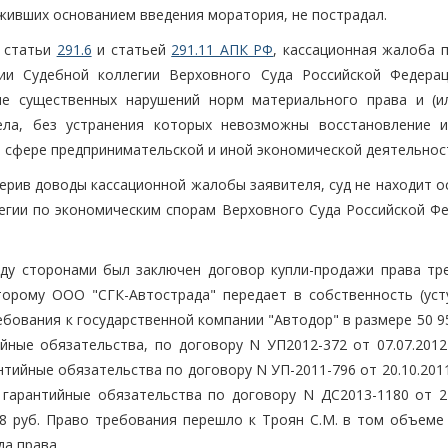
уживших основанием введения моратория, не пострадал.
7 статьи
291.6
и статьей
291.11 АПК РФ
, кассационная жалоба 
ии Судебной коллегии Верховного Суда Российской Федерац
е существенных нарушений норм материального права и (и
дела, без устранения которых невозможны восстановление 
в сфере предпринимательской и иной экономической деятельнос
верив доводы кассационной жалобы заявителя, суд не находит 
легии по экономическим спорам Верховного Суда Российской Фе
жду сторонами был заключен договор купли-продажи права тр
торому ООО "СГК-Автострада" передает в собственность (усту
ебования к государственной компании "Автодор" в размере 50 9
йные обязательства, по договору N УП2012-372 от 07.07.2012 
антийные обязательства по договору N УП-2011-796 от 20.10.2011
и гарантийные обязательства по договору N ДС2013-1180 от 22
,58 руб. Право требования перешло к Троян С.М. в том объеме
а права.