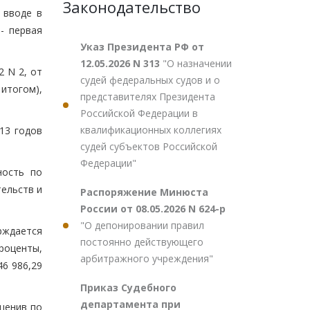
Законодательство
 вводе в
- первая
Указ Президента РФ от
12.05.2026 N 313
"О назначении
2 N 2, от
судей федеральных судов и о
 итогом),
представителях Президента
Российской Федерации в
квалификационных коллегиях
13 годов
судей субъектов Российской
Федерации"
ность по
тельств и
Распоряжение Минюста
России от 08.05.2026 N 624-р
"О депонировании правил
рждается
постоянно действующего
роценты,
арбитражного учреждения"
46 986,29
Приказ Судебного
департамента при
оценив по