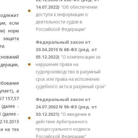
14.07.2022)
"Об обеспечении
доступа к информации о
подлежит
деятельности судов в
ии, если
Российской Федерации"
ли) норм
и защита
Федеральный закон от
ти.
30.04.2010 N 68-ФЗ (ред. от
05.12.2022)
"О компенсации за
оснований
нарушение права на
дерации,
судопроизводство в разумный
срок или права на исполнение
ебования
судебного акта в разумный срок"
пает), а
57 157,57
Федеральный закон от
(далее -
24.07.2002 N 96-ФЗ (ред. от
 (далее -
30.12.2021)
"О введении в
действие Арбитражного
.10.2013
процессуального кодекса
 и на тех
Российской Федерации"