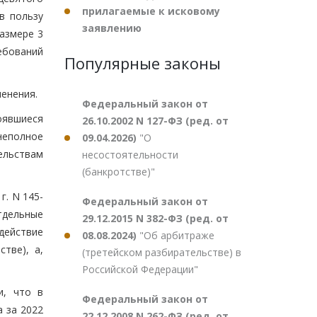
прилагаемые к исковому
в пользу
заявлению
размере 3
ребований
Популярные законы
менения.
Федеральный закон от
оявшиеся
26.10.2002 N 127-ФЗ (ред. от
неполное
09.04.2026)
"О
ельствам
несостоятельности
(банкротстве)"
г. N 145-
Федеральный закон от
дельные
29.12.2015 N 382-ФЗ (ред. от
действие
08.08.2024)
"Об арбитраже
тве), а,
(третейском разбирательстве) в
Российской Федерации"
и, что в
Федеральный закон от
а за 2022
22.12.2008 N 262-ФЗ (ред. от