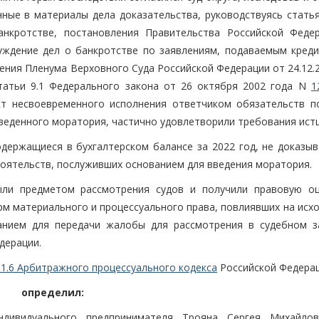
ные в материалы дела доказательства, руководствуясь статья
анкротстве, постановления Правительства Российской Феде
ждение дел о банкротстве по заявлениям, подаваемым креди
ения Пленума Верховного Суда Российской Федерации от 24.12.
татьи 9.1 Федерального закона от 26 октября 2002 года N
1
акт несвоевременного исполнения ответчиком обязательств п
веденного моратория, частично удовлетворили требования истц
одержащиеся в бухгалтерском балансе за 2022 год, не доказыв
тоятельств, послуживших основанием для введения моратория.
ли предметом рассмотрения судов и получили правовую оц
 материального и процессуального права, повлиявших на исход
нием для передачи жалобы для рассмотрения в судебном з
дерации.
91.6 Арбитражного процессуального кодекса
Российской Федерац
определил:
ндивидуального предпринимателя Трояна Сергея Михайло