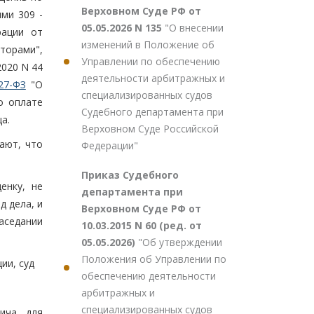
Верховном Суде РФ от
ми 309 -
05.05.2026 N 135
"О внесении
рации от
изменений в Положение об
торами",
Управлении по обеспечению
2020 N 44
деятельности арбитражных и
27-ФЗ
"О
специализированных судов
о оплате
Судебного департамента при
а.
Верховном Суде Российской
ают, что
Федерации"
Приказ Судебного
енку, не
департамента при
 дела, и
Верховном Суде РФ от
аседании
10.03.2015 N 60 (ред. от
05.05.2026)
"Об утверждении
Положения об Управлении по
ии, суд
обеспечению деятельности
арбитражных и
специализированных судов
вича для