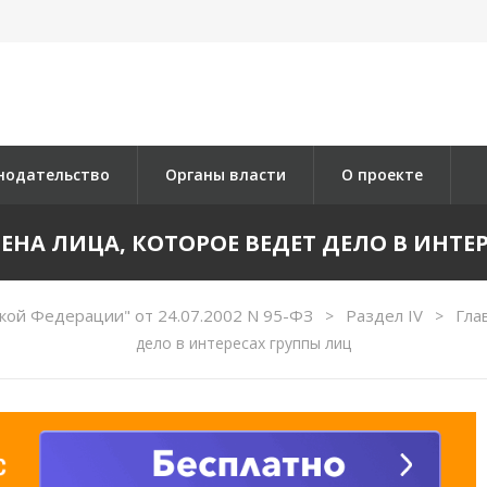
нодательство
Органы власти
О проекте
АМЕНА ЛИЦА, КОТОРОЕ ВЕДЕТ ДЕЛО В ИНТ
кой Федерации" от 24.07.2002 N 95-ФЗ
Раздел IV
Гла
>
>
дело в интересах группы лиц