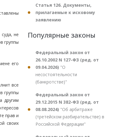
Статья 126. Документы,
прилагаемые к исковому
ставлены
заявлению
Популярные законы
 суда, не
в группы
Федеральный закон от
26.10.2002 N 127-ФЗ (ред. от
мене его
09.04.2026)
"О
несостоятельности
(банкротстве)"
олнит все
в группы
Федеральный закон от
а другим
29.12.2015 N 382-ФЗ (ред. от
интересов
08.08.2024)
"Об арбитраже
е прав и
(третейском разбирательстве) в
ой своих
Российской Федерации"
Федеральный закон от