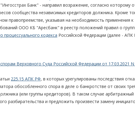
 "Ингосстрах Банк" - направил возражение, согласно которому о
ресов сообщества независимых кредиторов должника. Кроме то
ьном правопреемстве, указывая на необходимость применения к
бований ООО КБ "Аресбанк" в реестр положений правил о груп
о процессуального кодекса
Российской Федерации (далее - АПК 
спорам Верховного Суда Российской Федерации от 17.03.2021 N 
татьи
225.15 АПК РФ
, в которых урегулированы последствия отка
циатора обособленного спора в деле о банкротстве от своих тр
олжника (или группы кредиторов). В таком случае арбитражный 
ого разбирательства и предложить произвести замену инициат