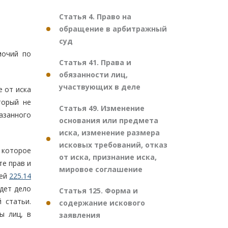
Статья 4. Право на
обращение в арбитражный
суд
мочий по
Статья 41. Права и
обязанности лиц,
участвующих в деле
е от иска
торый не
Статья 49. Изменение
азанного
основания или предмета
иска, изменение размера
исковых требований, отказ
 которое
от иска, признание иска,
те прав и
мировое соглашение
ьей
225.14
дет дело
Статья 125. Форма и
 статьи.
содержание искового
ы лиц, в
заявления