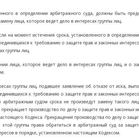
ленного в определении арбитражного суда, должны быть пред
мену лица, которое ведет дело в интересах группы лиц.
сли на момент истечения срока, установленного в определении
оединившихся к требованию о защите прав и законных интересо
ах группы лиц.
нии лица, которое ведет дело в интересах группы лиц, и о за
е.
ересах группы лиц, подавшее заявление об отказе от иска, вып
единившихся к требованию о защите прав и законных интересо
о арбитражным судом срока не произведут замену такого лиц
и прекращает производство по делу о защите прав и законных 
астоящего Кодекса. Прекращение производства по делу о защит
з этой группы права обратиться в арбитражный суд за защит
ересов в порядке, установленном настоящим Кодексом.