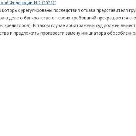
кой Федерации N 2 (2021)"
 в которых урегулированы последствия отказа представителя гру
ра в деле о банкротстве от своих требований прекращаются ег
пы кредиторов). В таком случае арбитражный суд должен вынест
ства и предложить произвести замену инициатора обособленног