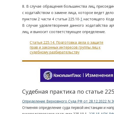
8. В случае обращения большинства лиц, присоеди
с ходатайством о замене лица, которое ведет дело
пунктом 2 части 4 статьи 225.10-
1
настоящего Кодек
В случае удовлетворения данного ходатайства ар
лиц, и выносит соответствующее определение.
Статья 225.14. Подготовка дела о защите
прав и законных интересов группы лиц к
судебному разбирательству
Судебная практика по статье 22
Определение Верховного Суда РФ от 28.12.2022 N 3
Отменяя определение суда первой инстанции и нап
руководствовался статьями 225.10.1,
225.15 АПК РФ