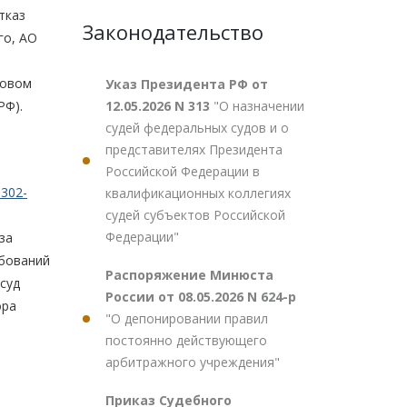
тказ
Законодательство
го, АО
повом
Указ Президента РФ от
12.05.2026 N 313
"О назначении
РФ).
судей федеральных судов и о
представителях Президента
Российской Федерации в
302-
квалификационных коллегиях
судей субъектов Российской
Федерации"
за
ебований
Распоряжение Минюста
суд
России от 08.05.2026 N 624-р
ора
"О депонировании правил
постоянно действующего
арбитражного учреждения"
Приказ Судебного