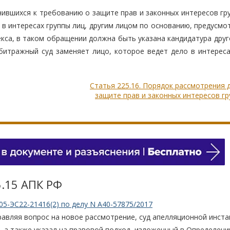
нившихся к требованию о защите прав и законных интересов гр
 в интересах группы лиц, другим лицом по основанию, предусм
са, в таком обращении должна быть указана кандидатура друго
битражный суд заменяет лицо, которое ведет дело в интереса
Статья 225.16. Порядок рассмотрения 
защите прав и законных интересов г
5.15 АПК РФ
05-ЭС22-21416(2) по делу N А40-57875/2017
равляя вопрос на новое рассмотрение, суд апелляционной инста
, а также указал на правовой подход, изложенный в Определени