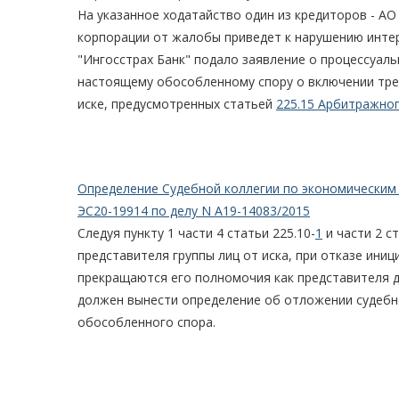
На указанное ходатайство один из кредиторов - АО
корпорации от жалобы приведет к нарушению инте
"Ингосстрах Банк" подало заявление о процессуал
настоящему обособленному спору о включении тре
иске, предусмотренных статьей
225.15 Арбитражног
Определение Судебной коллегии по экономическим 
ЭС20-19914 по делу N А19-14083/2015
Следуя пункту 1 части 4 статьи 225.10-
1
и части 2 с
представителя группы лиц от иска, при отказе ини
прекращаются его полномочия как представителя д
должен вынести определение об отложении судебн
обособленного спора.