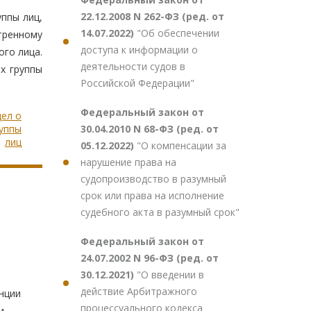
22.12.2008 N 262-ФЗ (ред. от
уппы лиц,
14.07.2022)
"Об обеспечении
отренному
доступа к информации о
го лица.
деятельности судов в
х группы
Российской Федерации"
Федеральный закон от
дел о
30.04.2010 N 68-ФЗ (ред. от
руппы
лиц
05.12.2022)
"О компенсации за
нарушение права на
судопроизводство в разумный
срок или права на исполнение
судебного акта в разумный срок"
Федеральный закон от
24.07.2002 N 96-ФЗ (ред. от
30.12.2021)
"О введении в
действие Арбитражного
нции
процессуального кодекса
и