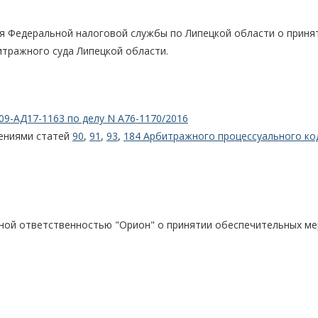
я Федеральной налоговой службы по Липецкой области о приня
итражного суда Липецкой области.
09-АД17-1163 по делу N А76-1170/2016
жениями статей
90
,
91
,
93
,
184 Арбитражного процессуального ко
нной ответственностью "Орион" о принятии обеспечительных ме