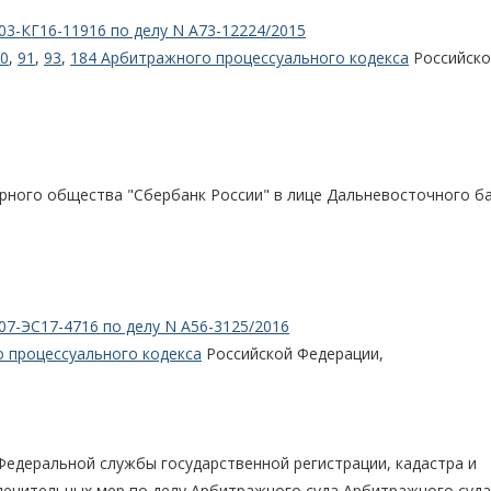
03-КГ16-11916 по делу N А73-12224/2015
0
,
91
,
93
,
184 Арбитражного процессуального кодекса
Российско
рного общества "Сбербанк России" в лице Дальневосточного ба
07-ЭС17-4716 по делу N А56-3125/2016
 процессуального кодекса
Российской Федерации,
Федеральной службы государственной регистрации, кадастра и
печительных мер по делу Арбитражного суда Арбитражного суда