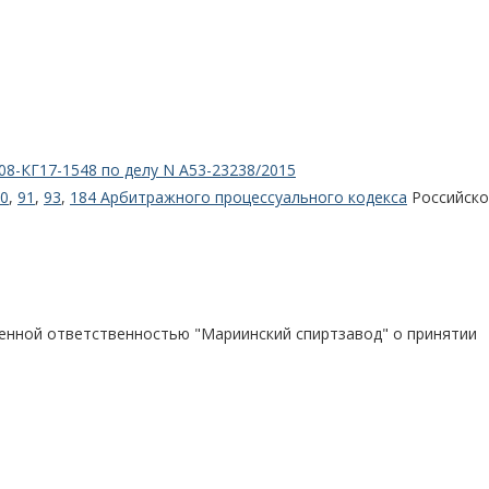
08-КГ17-1548 по делу N А53-23238/2015
0
,
91
,
93
,
184 Арбитражного процессуального кодекса
Российско
енной ответственностью "Мариинский спиртзавод" о принятии