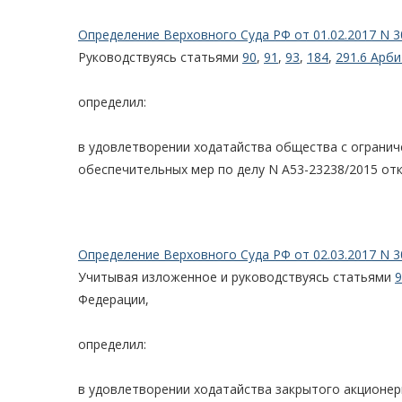
Определение Верховного Суда РФ от 01.02.2017 N 3
Руководствуясь статьями
90
,
91
,
93
,
184
,
291.6 Арб
определил:
в удовлетворении ходатайства общества с огранич
обеспечительных мер по делу N А53-23238/2015 отк
Определение Верховного Суда РФ от 02.03.2017 N 3
Учитывая изложенное и руководствуясь статьями
9
Федерации,
определил:
в удовлетворении ходатайства закрытого акционер