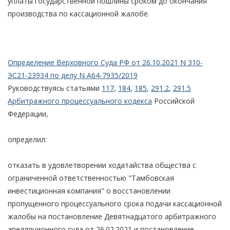
уплаты государственной пошлины сроком до окончания
производства по кассационной жалобе.
Определение Верховного Суда РФ от 26.10.2021 N 310-
ЭС21-23934 по делу N А64-7935/2019
Руководствуясь статьями
117
,
184
,
185
,
291.2
,
291.5
Арбитражного процессуального кодекса
Российской
Федерации,
определил:
отказать в удовлетворении ходатайства общества с
ограниченной ответственностью "Тамбовская
инвестиционная компания" о восстановлении
пропущенного процессуального срока подачи кассационной
жалобы на постановление Девятнадцатого арбитражного
апелляционного суда от 26.02.2021 и постановление