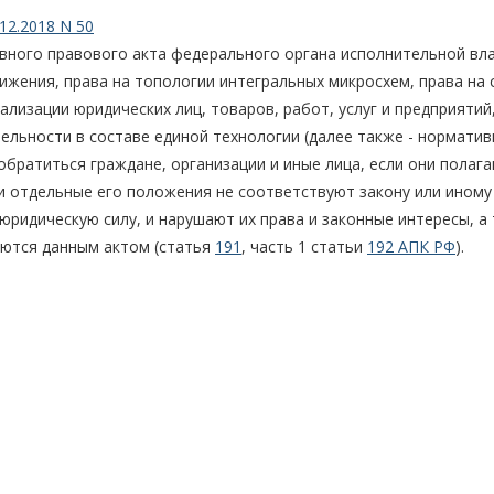
12.2018 N 50
вного правового акта федерального органа исполнительной вла
ижения, права на топологии интегральных микросхем, права на 
уализации юридических лиц, товаров, работ, услуг и предприятий
ельности в составе единой технологии (далее также - нормати
обратиться граждане, организации и иные лица, если они полага
и отдельные его положения не соответствуют закону или иному
идическую силу, и нарушают их права и законные интересы, а
аются данным актом (статья
191
, часть 1 статьи
192 АПК РФ
).