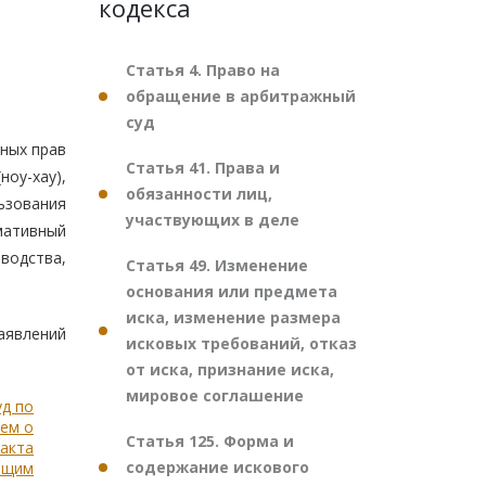
кодекса
Статья 4. Право на
обращение в арбитражный
суд
ных прав
Статья 41. Права и
ноу-хау),
обязанности лиц,
ьзования
участвующих в деле
мативный
водства,
Статья 49. Изменение
основания или предмета
иска, изменение размера
аявлений
исковых требований, отказ
от иска, признание иска,
мировое соглашение
уд по
ием о
Статья 125. Форма и
 акта
содержание искового
ющим