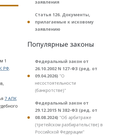
заявления
Статья 126. Документы,
прилагаемые к исковому
заявлению
Популярные законы
м 1
Федеральный закон от
К РФ
.
26.10.2002 N 127-ФЗ (ред. от
09.04.2026)
"О
несостоятельности
в,
(банкротстве)"
тья
7 АПК
Федеральный закон от
судебного
29.12.2015 N 382-ФЗ (ред. от
08.08.2024)
"Об арбитраже
(третейском разбирательстве) в
Российской Федерации"