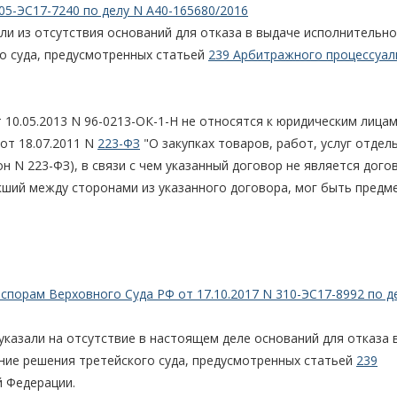
05-ЭС17-7240 по делу N А40-165680/2016
ли из отсутствия оснований для отказа в выдаче исполнительно
о суда, предусмотренных статьей
239 Арбитражного процессуал
 10.05.2013 N 96-0213-ОК-1-Н не относятся к юридическим лицам
от 18.07.2011 N
223-ФЗ
"О закупках товаров, работ, услуг отде
н N 223-ФЗ), в связи с чем указанный договор не является дого
икший между сторонами из указанного договора, мог быть предм
спорам Верховного Суда РФ от 17.10.2017 N 310-ЭС17-8992 по д
указали на отсутствие в настоящем деле оснований для отказа 
ние решения третейского суда, предусмотренных статьей
239
 Федерации.