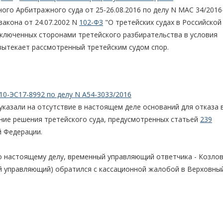
ого Арбитражного суда от 25-26.08.2016 по делу N МАС 34/201
акона от 24.07.2002 N
102-ФЗ
"О третейских судах в Российской
включенных сторонами третейского разбирательства в условия
вытекает рассмотренный третейским судом спор.
10-ЭС17-8992 по делу N А54-3033/2016
указали на отсутствие в настоящем деле оснований для отказа 
ние решения третейского суда, предусмотренных статьей
239
 Федерации.
о настоящему делу, временный управляющий ответчика - Козло
ый управляющий) обратился с кассационной жалобой в Верховны