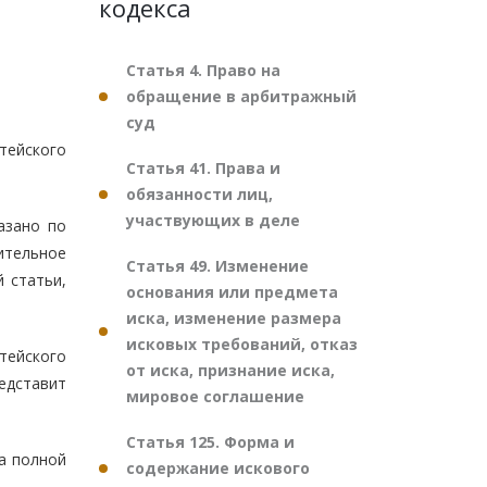
кодекса
Статья 4. Право на
обращение в арбитражный
суд
тейского
Статья 41. Права и
обязанности лиц,
участвующих в деле
азано по
ительное
Статья 49. Изменение
 статьи,
основания или предмета
иска, изменение размера
исковых требований, отказ
тейского
от иска, признание иска,
едставит
мировое соглашение
Статья 125. Форма и
а полной
содержание искового