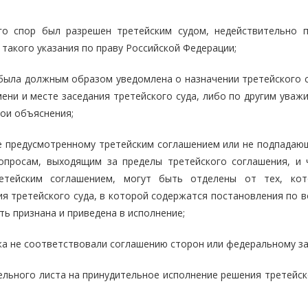
го спор был разрешен третейским судом, недействительно п
 такого указания по праву Российской Федерации;
 была должным образом уведомлена о назначении третейского с
мени и месте заседания третейского суда, либо по другим ува
вои объяснения;
 не предусмотренному третейским соглашением или не подпадаю
опросам, выходящим за пределы третейского соглашения, и 
етейским соглашением, могут быть отделены от тех, ко
я третейского суда, в которой содержатся постановления по в
ь признана и приведена в исполнение;
ажа не соответствовали соглашению сторон или федеральному за
ельного листа на принудительное исполнение решения третейск