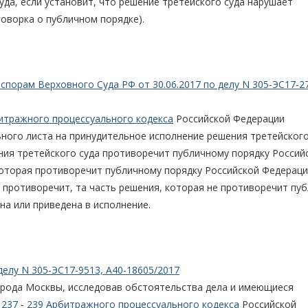
да, если установит, что решение третейского суда нарушает
оворка о публичном порядке).
порам Верховного Суда РФ от 30.06.2017 по делу N 305-ЭС17-27
итражного процессуального кодекса
Российской Федерации
ного листа на принудительное исполнение решения третейского
ения третейского суда противоречит публичному порядку Россий
 которая противоречит публичному порядку Российской Федераци
е противоречит, та часть решения, которая не противоречит пу
на или приведена в исполнение.
делу N 305-ЭС17-9513, А40-18605/2017
города Москвы, исследовав обстоятельства дела и имеющиеся
,
237
-
239 Арбитражного процессуального кодекса
Российской