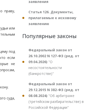
заявления
о праву,
Статья 126. Документы,
прилагаемые к исковому
заявлению
удьи или
жительным
Популярные законы
Федеральный закон от
щему под
26.10.2002 N 127-ФЗ (ред. от
что если
09.04.2026)
"О
торые не
несостоятельности
опросам,
(банкротстве)"
Федеральный закон от
кону.
29.12.2015 N 382-ФЗ (ред. от
08.08.2024)
"Об арбитраже
ого суда,
(третейском разбирательстве) в
Российской Федерации"