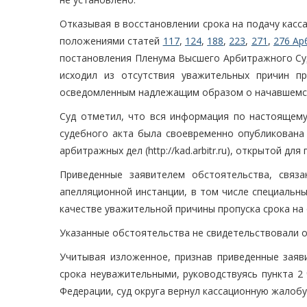
Отказывая в восстановлении срока на подачу касс
положениями статей
117
,
124
,
188
,
223
,
271
,
276 Ар
постановления Пленума Высшего Арбитражного Суд
исходил из отсутствия уважительных причин п
осведомленным надлежащим образом о начавшемся 
Суд отметил, что вся информация по настоящем
судебного акта была своевременно опубликована
арбитражных дел (http://kad.arbitr.ru), открытой дл
Приведенные заявителем обстоятельства, связ
апелляционной инстанции, в том числе специальн
качестве уважительной причины пропуска срока на
Указанные обстоятельства не свидетельствовали о
Учитывая изложенное, признав приведенные заяв
срока неуважительными, руководствуясь пункта 2
Федерации, суд округа вернул кассационную жалобу