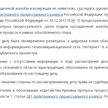
ационной жалобы и возвращая ее заявителю, суд округа, руков
битражного процессуального кодекса
Российской Федерации, пу
а Российской Федерации от 25.12.2013 N
99
"О процессуальных
ропуска процессуального срока подачи кассационной жалоб
процессе в рамках обособленного спора.
у делу была своевременно размещена, а цифровая копия обж
 в информационно-телекоммуникационной сети "Интернет" в к
я публичного просмотра.
анные с отсутствием информации о ходе рассмотрения дел
ых познаний в области юриспруденции, обоснованно не приняты
 обжалование по настоящему делу.
 лишении стороны по рассматриваемому делу права на судебную
ителем в обоснование ходатайства причины пропуска процесс
 части 1 статьи
281 Арбитражного процессуального кодекса
Ро
.