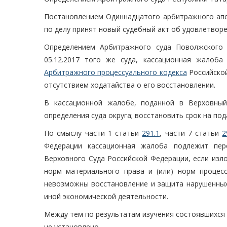
Постановлением Одиннадцатого арбитражного апел
по делу принят новый судебный акт об удовлетвор
Определением Арбитражного суда Поволжского 
05.12.2017 того же суда, кассационная жалоб
Арбитражного процессуального кодекса
Российской
отсутствием ходатайства о его восстановлении.
В кассационной жалобе, поданной в Верховный
определения суда округа; восстановить срок на по
По смыслу части 1 статьи
291.1
, части 7 статьи
2
Федерации кассационная жалоба подлежит пер
Верховного Суда Российской Федерации, если из
норм материального права и (или) норм процесс
невозможны восстановление и защита нарушенных 
иной экономической деятельности.
Между тем по результатам изучения состоявшихся 
не установлено.