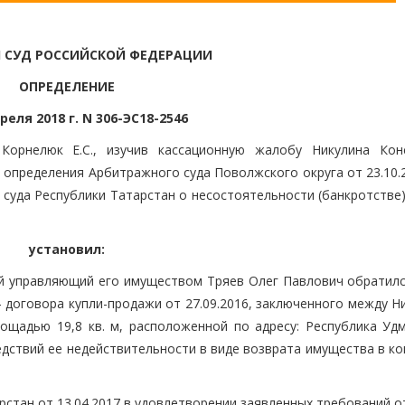
 СУД РОССИЙСКОЙ ФЕДЕРАЦИИ
ОПРЕДЕЛЕНИЕ
реля 2018 г. N 306-ЭС18-2546
Корнелюк Е.С., изучив кассационную жалобу Никулина Кон
на определения Арбитражного суда Поволжского округа от 23.10.
о суда Республики Татарстан о несостоятельности (банкротств
установил:
й управляющий его имуществом Тряев Олег Павлович обратился
- договора купли-продажи от 27.09.2016, заключенного между 
щадью 19,8 кв. м, расположенной по адресу: Республика Удму
оследствий ее недействительности в виде возврата имущества в к
стан от 13.04.2017 в удовлетворении заявленных требований о