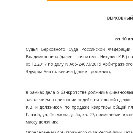
ВЕРХОВНЫЙ
от 10 ап
Судья Верховного Суда Российской Федерации 
Владимировича (далее - заявитель, Никулин К.В.) 
05.12.2017 по делу N А65-24073/2015 Арбитражног
Эдуарда Анатольевича (далее - должник),
в рамках дела о банкротстве должника финансовы
заявлением о признании недействительной сделки 
К.В. и должником по продаже квартиры общей пло
Глазов, ул. Петухова, д. 5а, кв. 27; применении п
массу должника.
Определением Арбитражного суда Республики Татар