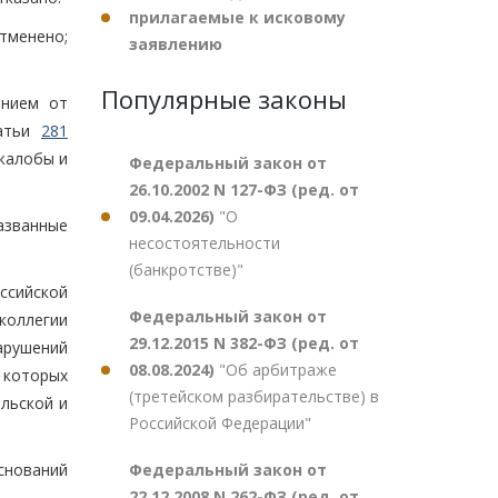
прилагаемые к исковому
тменено;
заявлению
Популярные законы
ением от
татьи
281
жалобы и
Федеральный закон от
26.10.2002 N 127-ФЗ (ред. от
09.04.2026)
"О
азванные
несостоятельности
(банкротстве)"
ссийской
Федеральный закон от
коллегии
29.12.2015 N 382-ФЗ (ред. от
арушений
08.08.2024)
"Об арбитраже
 которых
(третейском разбирательстве) в
льской и
Российской Федерации"
Федеральный закон от
снований
22.12.2008 N 262-ФЗ (ред. от