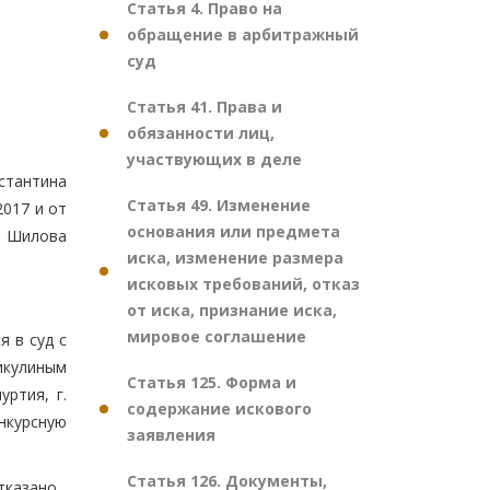
Статья 4. Право на
обращение в арбитражный
суд
Статья 41. Права и
обязанности лиц,
участвующих в деле
стантина
Статья 49. Изменение
2017 и от
основания или предмета
е) Шилова
иска, изменение размера
исковых требований, отказ
от иска, признание иска,
мировое соглашение
 в суд с
Никулиным
Статья 125. Форма и
ртия, г.
содержание искового
онкурсную
заявления
Статья 126. Документы,
тказано.