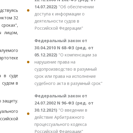
14.07.2022)
"Об обеспечении
одствуясь
доступа к информации о
нктом 32
деятельности судов в
 сроках",
Российской Федерации"
ы лицом,
Федеральный закон от
30.04.2010 N 68-ФЗ (ред. от
алуемого
05.12.2022)
"О компенсации за
артотеке
нарушение права на
судопроизводство в разумный
а в суде
срок или права на исполнение
 судом в
судебного акта в разумный срок"
Федеральный закон от
 защиту.
24.07.2002 N 96-ФЗ (ред. от
30.12.2021)
"О введении в
уального
действие Арбитражного
ссийской
процессуального кодекса
Российской Федерации"