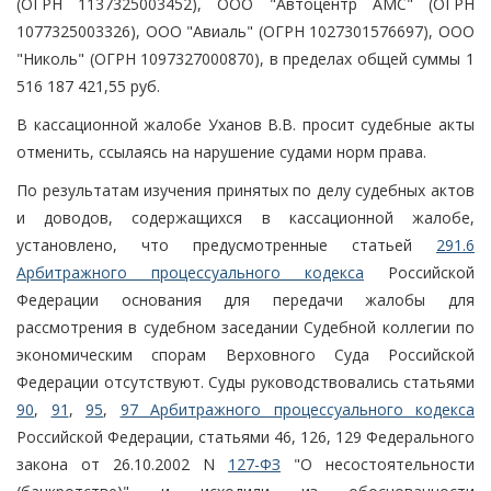
(ОГРН 1137325003452), ООО "Автоцентр АМС" (ОГРН
1077325003326), ООО "Авиаль" (ОГРН 1027301576697), ООО
"Николь" (ОГРН 1097327000870), в пределах общей суммы 1
516 187 421,55 руб.
В кассационной жалобе Уханов В.В. просит судебные акты
отменить, ссылаясь на нарушение судами норм права.
По результатам изучения принятых по делу судебных актов
и доводов, содержащихся в кассационной жалобе,
установлено, что предусмотренные статьей
291.6
Арбитражного процессуального кодекса
Российской
Федерации основания для передачи жалобы для
рассмотрения в судебном заседании Судебной коллегии по
экономическим спорам Верховного Суда Российской
Федерации отсутствуют. Суды руководствовались статьями
90
,
91
,
95
,
97 Арбитражного процессуального кодекса
Российской Федерации, статьями 46, 126, 129 Федерального
закона от 26.10.2002 N
127-ФЗ
"О несостоятельности