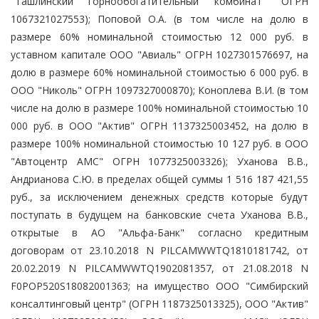
"Ташлинский горнообогатительный комбинат" ОГРН
1067321027553); Поповой О.А. (в том числе на долю в
размере 60% номинальной стоимостью 12 000 руб. в
уставном капитале ООО "Авиаль" ОГРН 1027301576697, на
долю в размере 60% номинальной стоимостью 6 000 руб. в
ООО "Николь" ОГРН 1097327000870); Коноплева В.И. (в том
числе на долю в размере 100% номинальной стоимостью 10
000 руб. в ООО "Актив" ОГРН 1137325003452, на долю в
размере 100% номинальной стоимостью 10 127 руб. в ООО
"Автоцентр АМС" ОГРН 1077325003326); Уханова В.В.,
Андрианова С.Ю. в пределах общей суммы 1 516 187 421,55
руб., за исключением денежных средств которые будут
поступать в будущем на банковские счета Уханова В.В.,
открытые в АО "Альфа-Банк" согласно кредитным
договорам от 23.10.2018 N PILCAMWWTQ1810181742, от
20.02.2019 N PILCAMWWTQ1902081357, от 21.08.2018 N
F0POP520S18082001363; на имущество ООО "Симбирский
консалтинговый центр" (ОГРН 1187325013325), ООО "Актив"