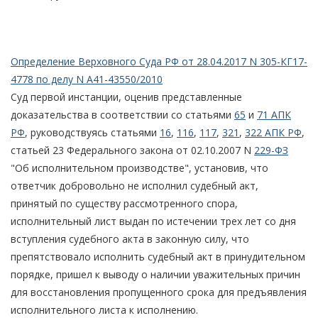
Определение Верховного Суда РФ от 28.04.2017 N 305-КГ17-
4778 по делу N А41-43550/2010
Суд первой инстанции, оценив представленные
доказательства в соответствии со статьями
65
и
71 АПК
РФ
, руководствуясь статьями
16
,
116
,
117
,
321
,
322 АПК РФ
,
статьей 23 Федерального закона от 02.10.2007 N
229-ФЗ
"Об исполнительном производстве", установив, что
ответчик добровольно не исполнил судебный акт,
принятый по существу рассмотренного спора,
исполнительный лист выдан по истечении трех лет со дня
вступления судебного акта в законную силу, что
препятствовало исполнить судебный акт в принудительном
порядке, пришел к выводу о наличии уважительных причин
для восстановления пропущенного срока для предъявления
исполнительного листа к исполнению.