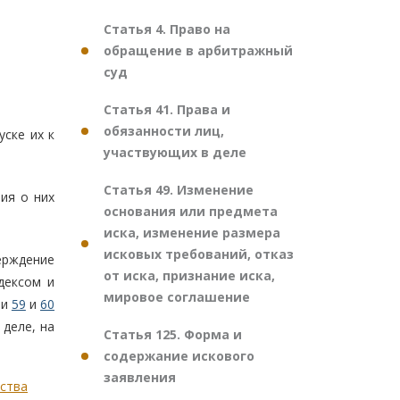
Статья 4. Право на
обращение в арбитражный
суд
Статья 41. Права и
обязанности лиц,
уске их к
участвующих в деле
Статья 49. Изменение
ия о них
основания или предмета
иска, изменение размера
исковых требований, отказ
ерждение
от иска, признание иска,
дексом и
мировое соглашение
ми
59
и
60
деле, на
Статья 125. Форма и
содержание искового
заявления
ьства