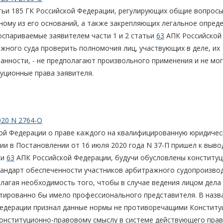
татьи 185 ГК Российской Федерации, регулирующих общие вопрос
ному из его оснований, а также закрепляющих легальное опред
оспариваемые заявителем части 1 и 2 статьи
63
АПК Российской
ного суда проверить полномочия лиц, участвующих в деле, их
анности, - не предполагают произвольного применения и не мо
уционные права заявителя.
020 N 2764-О
ой Федерации о праве каждого на квалифицированную юридиче
и в Постановлении от 16 июля 2020 года N 37-П пришел к вывод
ьи
63
АПК Российской Федерации, будучи обусловлены конституц
андарт обеспеченности участников арбитражного судопроизво
агая необходимость того, чтобы в случае ведения лицом дела
нтированно бы имело профессионального представителя. В наз
едерации признал данные нормы не противоречащими Конститу
 конституционно-правовому смыслу в системе действующего пра