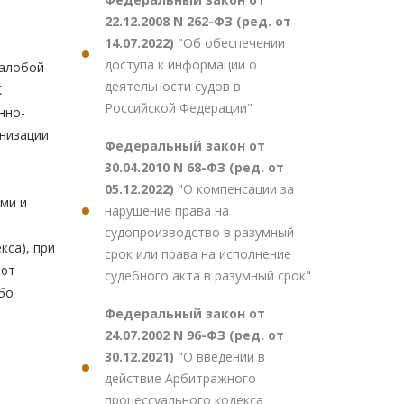
22.12.2008 N 262-ФЗ (ред. от
14.07.2022)
"Об обеспечении
доступа к информации о
жалобой
деятельности судов в
К
Российской Федерации"
нно-
анизации
Федеральный закон от
30.04.2010 N 68-ФЗ (ред. от
05.12.2022)
"О компенсации за
ми и
нарушение права на
судопроизводство в разумный
кса), при
срок или права на исполнение
яют
судебного акта в разумный срок"
бо
Федеральный закон от
24.07.2002 N 96-ФЗ (ред. от
30.12.2021)
"О введении в
действие Арбитражного
процессуального кодекса