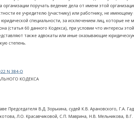
а организации поручать ведение дела от имени этой организаци
стности ее учредителю (участнику) или работнику, не имеющему
 юридической специальности, за исключением лиц, которые не м
на (статья 60 данного Кодекса), при условии что интересы этой
едставляют также адвокаты или иные оказывающие юридическу
кую степень.
022 N 384-О
ЛЬНОГО КОДЕКСА
е Председателя В.Д. Зорькина, судей К.В. Арановского, Г.А. Га
окотова, Л.О. Красавчиковой, С.П. Маврина, Н.В. Мельникова, В.Г.