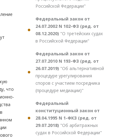
Российской Федерации"
ы
еление
Федеральный закон от
24.07.2002 N 102-ФЗ (ред. от
08.12.2020)
"О третейских судах
гут
в Российской Федерации"
Федеральный закон от
27.07.2010 N 193-ФЗ (ред. от
26.07.2019)
"Об альтернативной
процедуре урегулирования
скую
споров с участием посредника
у, что
(процедуре медиации)"
ионно-
Федеральный
дства
конституционный закон от
 в
28.04.1995 N 1-ФКЗ (ред. от
ванном
29.07.2018)
"Об арбитражных
ции
судах в Российской Федерации"
вового