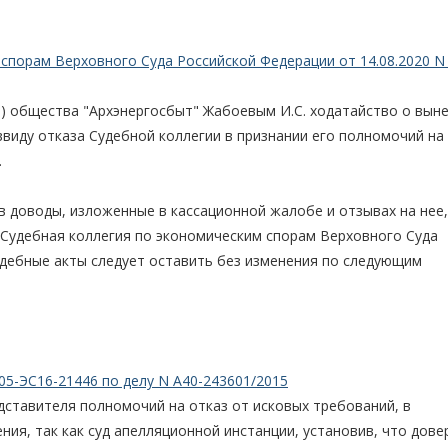
спорам Верховного Суда Российской Федерации от 14.08.2020 N 
) общества "Архэнергосбыт" Жабоевым И.С. ходатайство о вын
виду отказа Судебной коллегии в признании его полномочий на
.
 доводы, изложенные в кассационной жалобе и отзывах на нее,
 Судебная коллегия по экономическим спорам Верховного Суда
дебные акты следует оставить без изменения по следующим
05-ЭС16-21446 по делу N А40-243601/2015
дставителя полномочий на отказ от исковых требований, в
ия, так как суд апелляционной инстанции, установив, что дов