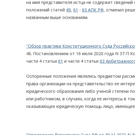
на имя представителя истца не содержит сведений 
положений статей
49
,
61
-
63 АПК РФ
, отменил реш
названным выше основаниям.
"Обзор практики Конституционного Суда Российско
46. Постановлением от 16 июля 2020 года N 37-П К
части 4 статьи
61
и части 4 статьи
63 Арбитражного
Оспоренные положения являлись предметом рассмот
права организации на представительство ее интер
юридического образования либо ученой степени по
или работником, в случаях, когда ее интересы в т
оказывающее юридическую помощь лицо, имеющее 
Определение Верховного Суда РФ от 30.11.2021 N 3