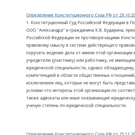
Определение Конституционного Суда РФ от 29.10.2
1. Конституционный Суд Российской Федерации в По
ООО "Александра" и гражданина К.В. Бударина, при
Российской Федерации не противоречащими Констит
правовому смыслу в системе действующего правово
поручать ведение дела от имени этой организации 
учредителю (участнику) или работнику, не имеюще
юридической специальности, однако обладающему,
компетенцией в области общественных отношений,
исключением лиц, которые не могут быть представи
условии что интересы этой организации по соотв
также адвокаты или иные оказывающие юридическ
ученую степень по юридической специальности.
Определение Конституционного Суда РФ от 25.11.2