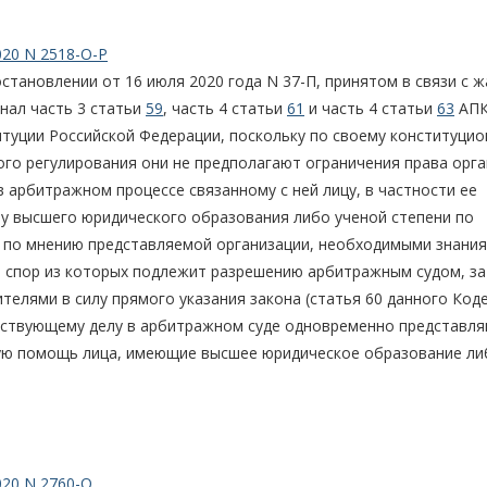
020 N 2518-О-Р
становлении от 16 июля 2020 года N 37-П, принятом в связи с 
знал часть 3 статьи
59
, часть 4 статьи
61
и часть 4 статьи
63
АП
уции Российской Федерации, поскольку по своему конституцио
го регулирования они не предполагают ограничения права орг
в арбитражном процессе связанному с ней лицу, в частности ее
му высшего юридического образования либо ученой степени по
 по мнению представляемой организации, необходимыми знания
 спор из которых подлежит разрешению арбитражным судом, за
телями в силу прямого указания закона (статья 60 данного Коде
етствующему делу в арбитражном суде одновременно представл
ую помощь лица, имеющие высшее юридическое образование ли
020 N 2760-О