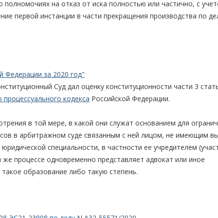
о полномочиях на отказ от иска полностью или частично, с уче
ение первой инстанции в части прекращения производства по де
й Федерации за 2020 год"
онституционный Суд дал оценку конституционности части 3 ста
 процессуального кодекса
Российской Федерации.
рения в той мере, в какой они служат основанием для ограни
есов в арбитражном суде связанным с ней лицом, не имеющим в
 юридической специальности, в частности ее учредителем (учас
ом же процессе одновременно представляет адвокат или иное
такое образование либо такую степень.
08-ЭС21-23908 по делу N А32-55571/2020