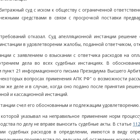
итражный суд с иском к обществу с ограниченной ответствен
нежными средствами в связи с просрочкой поставки предва
требований отказал. Суд апелляционной инстанции решение 
 инстанции в удовлетворении жалобы, поданной ответчиком, отк
анции с заявлением о взыскании с ответчика расходов на опла
отрением дела во всех судебных инстанциях. В обосновани
 пункт 21 информационного письма Президиума Высшего Арби
некоторых вопросах применения АПК РФ" о возможности расс
ом же деле и в случае, когда оно подано после принятия реше
ной и кассационной инстанций.
нстанции счел его обоснованным и подлежащим удовлетворению.
 которой указывал на неправильное применение норм процесс
водства по делу не вправе выносить судебные акты. В статье
11
ии судебных расходов в определении, имеются в виду опре
екращении производства по делу или об оставлении искового з