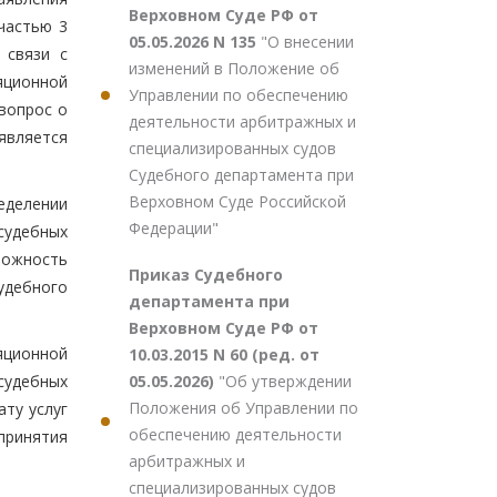
Верховном Суде РФ от
 частью 3
05.05.2026 N 135
"О внесении
 связи с
изменений в Положение об
ляционной
Управлении по обеспечению
 вопрос о
деятельности арбитражных и
является
специализированных судов
Судебного департамента при
Верховном Суде Российской
еделении
Федерации"
судебных
можность
Приказ Судебного
удебного
департамента при
Верховном Суде РФ от
яционной
10.03.2015 N 60 (ред. от
05.05.2026)
"Об утверждении
судебных
Положения об Управлении по
ату услуг
обеспечению деятельности
принятия
арбитражных и
специализированных судов