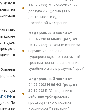
у делу и
14.07.2022)
"Об обеспечении
право на
доступа к информации о
оссийской
деятельности судов в
Российской Федерации"
елу было
Федеральный закон от
и (далее
30.04.2010 N 68-ФЗ (ред. от
л в суде,
05.12.2022)
"О компенсации за
апрямую с
нарушение права на
ходами и
судопроизводство в разумный
срок или права на исполнение
судебного акта в разумный срок"
ебования
ределах,
Федеральный закон от
24.07.2002 N 96-ФЗ (ред. от
 что суд
30.12.2021)
"О введении в
действие Арбитражного
АПК РФ
и
процессуального кодекса
елах. По
Российской Федерации"
дке и не