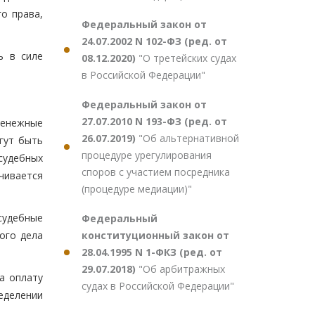
о права,
Федеральный закон от
24.07.2002 N 102-ФЗ (ред. от
ь в силе
08.12.2020)
"О третейских судах
в Российской Федерации"
Федеральный закон от
27.07.2010 N 193-ФЗ (ред. от
денежные
26.07.2019)
"Об альтернативной
гут быть
процедуре урегулирования
судебных
споров с участием посредника
чивается
(процедуре медиации)"
судебные
Федеральный
конституционный закон от
ого дела
28.04.1995 N 1-ФКЗ (ред. от
29.07.2018)
"Об арбитражных
а оплату
судах в Российской Федерации"
ределении