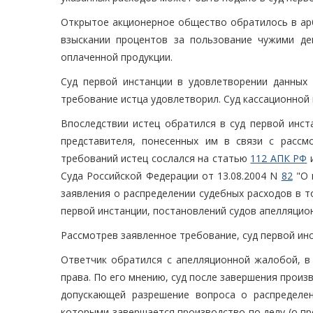
Открытое акционерное общество обратилось в арб
взыскании процентов за пользование чужими де
оплаченной продукции.
Суд первой инстанции в удовлетворении данных 
требование истца удовлетворил. Суд кассационной
Впоследствии истец обратился в суд первой инст
представителя, понесенных им в связи с рассм
требований истец сослался на статью
112 АПК РФ
и
Суда Российской Федерации от 13.08.2004 N
82
"О 
заявления о распределении судебных расходов в т
первой инстанции, постановлений судов апелляцион
Рассмотрев заявленное требование, суд первой и
Ответчик обратился с апелляционной жалобой, в
права. По его мнению, суд после завершения произ
допускающей разрешение вопроса о распределен
которыми завершается производство по делу (о пр