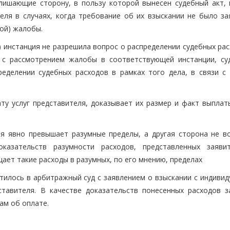
лишающие сторону, в пользу которой вынесен судебный акт, 
еля в случаях, когда требование об их взыскании не было за
ой) жалобы.
) инстанция не разрешила вопрос о распределении судебных ра
и с рассмотрением жалобы в соответствующей инстанции, су
ределении судебных расходов в рамках того дела, в связи с
ту услуг представителя, доказывает их размер и факт выплаты
ия явно превышает разумные пределы, а другая сторона не в
казательств разумности расходов, представленных заяви
ает такие расходы в разумных, по его мнению, пределах
илось в арбитражный суд с заявлением о взыскании с индивид
ставителя. В качестве доказательств понесенных расходов з
ам об оплате.