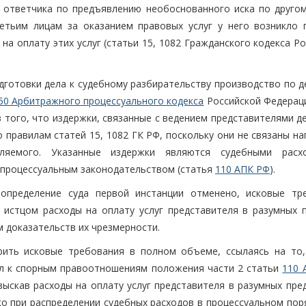
й ответчика по предъявлению необоснованного иска по другом
етьим лицам за оказанием правовых услуг у него возникло 
а оплату этих услуг (статьи 15, 1082 Гражданского кодекса Р
дготовки дела к судебному разбирательству производство по д
50 Арбитражного процессуального кодекса
Российской Федераци
з того, что издержки, связанные с ведением представителями де
 правилам статей 15, 1082 ГК РФ, поскольку они не связаны н
вляемого. Указанные издержки являются судебными рас
 процессуальным законодательством (статья
110 АПК РФ
).
 определение суда первой инстанции отменено, исковые тр
 истцом расходы на оплату услуг представителя в разумных п
 доказательств их чрезмерности.
рить исковые требования в полном объеме, ссылаясь на то,
л к спорным правоотношениям положения части 2 статьи
110 
ыскав расходы на оплату услуг представителя в разумных пред
о при распределении судебных расходов в процессуальном поря