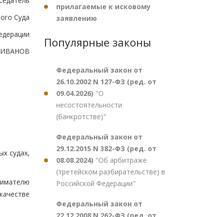
седатель
прилагаемые к исковому
ого Суда
заявлению
едерации
Популярные законы
А.ИВАНОВ
Федеральный закон от
26.10.2002 N 127-ФЗ (ред. от
09.04.2026)
"О
несостоятельности
(банкротстве)"
Федеральный закон от
29.12.2015 N 382-ФЗ (ред. от
ых судах,
08.08.2024)
"Об арбитраже
(третейском разбирательстве) в
нимателю
Российской Федерации"
качестве
Федеральный закон от
22.12.2008 N 262-ФЗ (ред. от