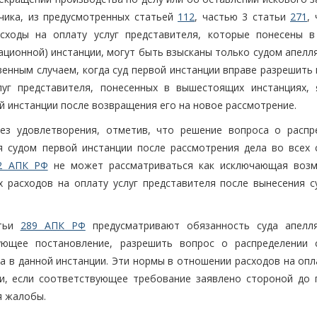
чика, из предусмотренных статьей
112
, частью 3 статьи
271
,
ходы на оплату услуг представителя, которые понесены в
сационной) инстанции, могут быть взысканы только судом апел
венным случаем, когда суд первой инстанции вправе разрешить
луг представителя, понесенных в вышестоящих инстанциях, 
 инстанции после возвращения его на новое рассмотрение.
ез удовлетворения, отметив, что решение вопроса о распр
я судом первой инстанции после рассмотрения дела во всех 
2 АПК РФ
не может рассматриваться как исключающая воз
 расходов на оплату услуг представителя после вынесения с
атьи
289 АПК РФ
предусматривают обязанность суда апелл
вующее постановление, разрешить вопрос о распределении 
а в данной инстанции. Эти нормы в отношении расходов на опл
и, если соответствующее требование заявлено стороной до 
я жалобы.