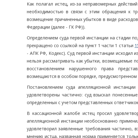
Как полагал истец, из-за неправомерных действи
необходимостью в связи с этим обращения к тр
возмещение причиненных убытков в виде расходов н
Федерации (далее - ГК РФ)).
Определением суда первой инстанции на стадии по
прекращено со ссылкой на пункт 1 части 1 статьи
1
- АПК РФ, Кодекс). Суд первой инстанции исходил и
нельзя рассматривать как убытки, возмещаемые по
восстановлением нарушенного права предста
возмещаются в особом порядке, предусмотренном
Постановлением суда апелляционной инстанции
удовлетворены частично: суд взыскал понесенные
определенных с учетом представленных ответчиком
В кассационной жалобе истец просил удовлетво
апелляционной инстанции необоснованно примени
удовлетворил заявленные требования частично, вз
мнению истца, названная норма применяется тольк