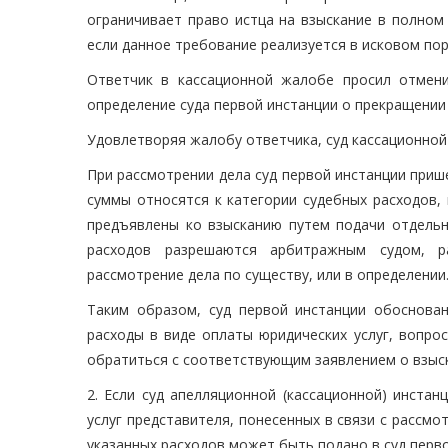
ограничивает право истца на взыскание в полном
если данное требование реализуется в исковом пор
Ответчик в кассационной жалобе просил отмени
определение суда первой инстанции о прекращении 
Удовлетворяя жалобу ответчика, суд кассационной
При рассмотрении дела суд первой инстанции при
суммы относятся к категории судебных расходов
предъявлены ко взысканию путем подачи отдельн
расходов разрешаются арбитражным судом, р
рассмотрение дела по существу, или в определении
Таким образом, суд первой инстанции обоснован
расходы в виде оплаты юридических услуг, вопро
обратиться с соответствующим заявлением о взыск
2. Если суд апелляционной (кассационной) инста
услуг представителя, понесенных в связи с рассм
указанных расходов может быть подано в суд перв