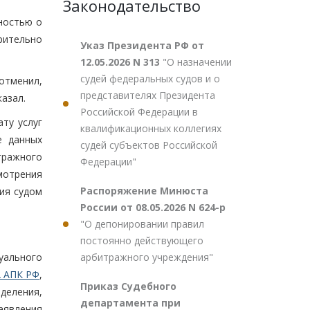
Законодательство
ностью о
рительно
Указ Президента РФ от
12.05.2026 N 313
"О назначении
судей федеральных судов и о
отменил,
представителях Президента
азал.
Российской Федерации в
ту услуг
квалификационных коллегиях
е данных
судей субъектов Российской
тражного
Федерации"
мотрения
Распоряжение Минюста
ния судом
России от 08.05.2026 N 624-р
"О депонировании правил
постоянно действующего
арбитражного учреждения"
уального
2 АПК РФ
,
Приказ Судебного
деления,
департамента при
аявления