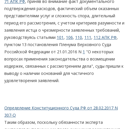
71 АПК РФ
, приняв во внимание факт документального
подтверждения расходов, фактический объем оказанных
представителями услуг и сложность спора, длительный
период его рассмотрения, с учетом критериев разумности и
заявления истца о чрезмерности заявленных требований,
руководствуясь статьями
101
,
106
,
110
,
111
,
112 АПК РФ
,
пунктом 13 постановления Пленума Верховного Суда
Российской Федерации от 21.01.2016 N
1
"О некоторых
вопросах применения законодательства о возмещении
издержек, связанных с рассмотрением дела", суды пришли к
выводу о наличии оснований для частичного
удовлетворения заявлений.
Определение Конституционного Суда РФ от 28.02.2017 N
307-О
Таким образом, поскольку обязанности эксперта