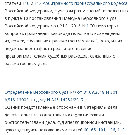
статьей
110
и
112 Арбитражного процессуального кодекса
Российской Федерации, с учетом разъяснений, изложенных
в пункте 10 постановления Пленума Верховного Суда
Российской Федерации от 21.01.2016 N
1
"О некоторых
вопросах применения законодательства о возмещении
издержек, связанных с рассмотрением дела", исходил из
недоказанности факта реального несения
предпринимателями судебных расходов, связанных с
рассмотрением дела.
Определение Верховного Суда РФ от 31.08.2018 N 301-
АД18-13009 по делу N А43-14234/2017
Оценив представленные сторонами в материалы дела
доказательства, сопоставив их с фактическими
обстоятельствами дела, суд апелляционной инстанции,
руководствуясь положениями статей
40
,
65
,
101
,
106
,
110
,