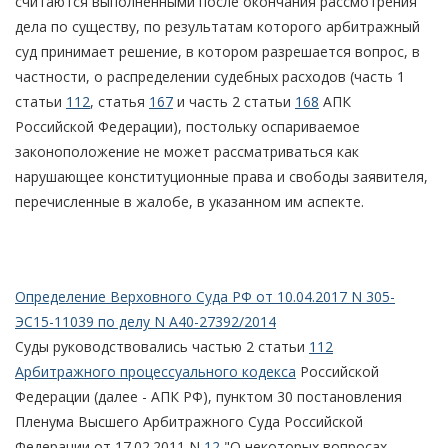
считаются выполненными после окончания рассмотрения
дела по существу, по результатам которого арбитражный
суд принимает решение, в котором разрешается вопрос, в
частности, о распределении судебных расходов (часть 1
статьи
112
, статья
167
и часть 2 статьи
168
АПК
Российской Федерации), постольку оспариваемое
законоположение не может рассматриваться как
нарушающее конституционные права и свободы заявителя,
перечисленные в жалобе, в указанном им аспекте.
Определение Верховного Суда РФ от 10.04.2017 N 305-
ЭС15-11039 по делу N А40-27392/2014
Суды руководствовались частью 2 статьи
112
Арбитражного процессуального кодекса
Российской
Федерации (далее - АПК РФ), пунктом 30 постановления
Пленума Высшего Арбитражного Суда Российской
Федерации от 17.02.2011 N
12
"О некоторых вопросах