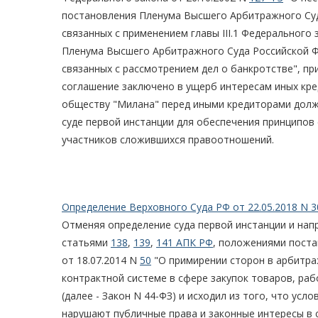
постановления Пленума Высшего Арбитражного Суд
связанных с применением главы III.1 Федерального 
Пленума Высшего Арбитражного Суда Российской Ф
связанных с рассмотрением дел о банкротстве", пр
соглашение заключено в ущерб интересам иных кре
обществу "Милана" перед иными кредиторами должн
суде первой инстанции для обеспечения принципов 
участников сложившихся правоотношений.
Определение Верховного Суда РФ от 22.05.2018 N 3
Отменяя определение суда первой инстанции и напр
статьями
138
,
139
,
141 АПК РФ
, положениями пост
от 18.07.2014 N
50
"О примирении сторон в арбитраж
контрактной системе в сфере закупок товаров, раб
(далее - Закон N 44-ФЗ) и исходил из того, что у
нарушают публичные права и законные интересы в