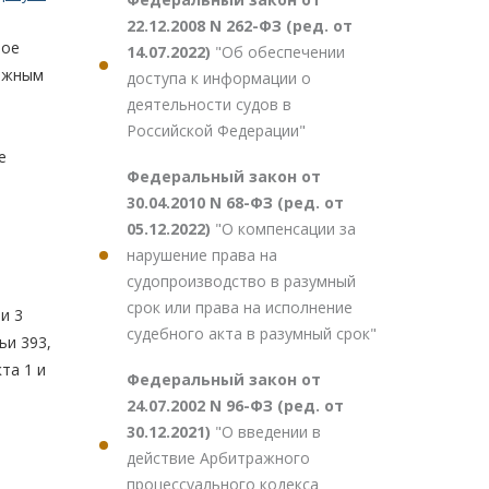
22.12.2008 N 262-ФЗ (ред. от
вое
14.07.2022)
"Об обеспечении
ражным
доступа к информации о
деятельности судов в
Российской Федерации"
е
Федеральный закон от
30.04.2010 N 68-ФЗ (ред. от
05.12.2022)
"О компенсации за
нарушение права на
судопроизводство в разумный
срок или права на исполнение
и 3
судебного акта в разумный срок"
ьи 393,
та 1 и
Федеральный закон от
24.07.2002 N 96-ФЗ (ред. от
30.12.2021)
"О введении в
действие Арбитражного
процессуального кодекса