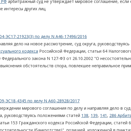
 РФ
арбитражный суд не утверждает мировое соглашение, если 
е интересы других лиц.
04-ЭС17-21923(3) по делу N А46-17496/2016
авляя дело на новое рассмотрение, суд округа, руководствуясь
суального кодекса
Российской Федерации, статьи 64 Налоговог
60 Федерального закона N 127-ФЗ от 26.10.2002 "О несостоятель
о выяснения обстоятельств спора, повлекшее неправильное при
09-ЭС18-4345 по делу N А60-28928/2017
верждении мирового соглашения по делу и направляя дело в суд
га, руководствуясь положениями статей
138
,
139
,
141
,
286 Арбит
тьи 153 Гражданского кодекса Российской Федерации, статей 61
остоятельности (банкротстве)", позицией, изложенной в пунктах