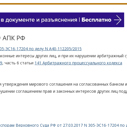
9 АПК РФ
05-ЭС16-17204 по делу N А40-112205/2015
конные интересы других лиц, и при их нарушении арбитражный с
9
, часть 6 статьи
141 Арбитражного процессуального кодекса
ля утверждения мирового соглашения на согласованных банком 
рушении соглашением прав и законных интересов других лиц по
спорам Верховного Суда РФ от 27.03.2017 N 305-ЭС16-17204 по 