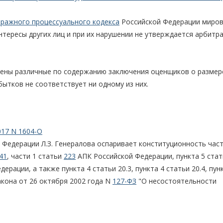
тражного процессуального кодекса
Российской Федерации миро
нтересы других лиц и при их нарушении не утверждается арбит
лены различные по содержанию заключения оценщиков о размер
ытков не соответствует ни одному из них.
017 N 1604-О
 Федерации Л.З. Генералова оспаривает конституционность част
41
, части 1 статьи
223
АПК Российской Федерации, пункта 5 стат
ерации, а также пункта 4 статьи 20.3, пункта 4 статьи 20.4, пунк
акона от 26 октября 2002 года N
127-ФЗ
"О несостоятельности