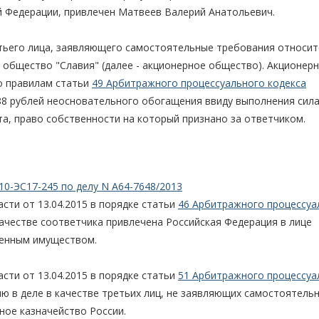
 Федерации, привлечен Матвеев Валерий Анатольевич.
ретьего лица, заявляющего самостоятельные требования относи
 общество "Славия" (далее - акционерное общество). Акционер
о правилам статьи
49 Арбитражного процессуального кодекса
788 рублей неосновательного обогащения ввиду выполнения сил
та, право собственности на который признано за ответчиком.
10-ЭС17-245 по делу N А64-7648/2013
ти от 13.04.2015 в порядке статьи
46 Арбитражного процессуа
качестве соответчика привлечена Российская Федерация в лице
венным имуществом.
ти от 13.04.2015 в порядке статьи
51 Арбитражного процессуа
ю в деле в качестве третьих лиц, не заявляющих самостоятель
ное казначейство России.