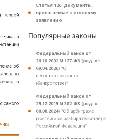
Статья 126. Документы,
прилагаемые к исковому
д первой
заявлению
Популярные законы
етчика, а
нстанции
Федеральный закон от
26.10.2002 N 127-ФЗ (ред. от
еление об
09.04.2026)
"О
жаловано
несостоятельности
сения, в
(банкротстве)"
Федеральный закон от
 с самого
29.12.2015 N 382-ФЗ (ред. от
08.08.2024)
"Об арбитраже
(третейском разбирательстве) в
тчика
Российской Федерации"
Федеральный закон от