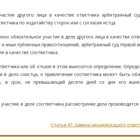
частия другого лица в качестве ответчика арбитражный су
тветчика по ходатайству сторон или с согласия истца.
ено обязательное участие в деле другого лица в качестве отв
 и иных публичных правоотношений, арбитражный суд первой и
ле в качестве соответчика.
ответчика или об отказе в этом выносится определение. Опред
ии в дело соистца, о привлечении соответчика может быть об
о, в срок, не превышающий десяти дней со дня его выне
к участию в деле соответчика рассмотрение дела производится
Статья 47. Замена ненадлежащего отве