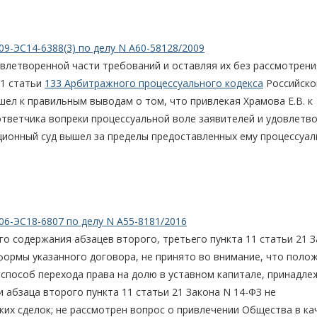
09-ЭС14-6388(3) по делу N А60-58128/2009
влетворенной части требований и оставляя их без рассмотрения
 1 статьи
133 Арбитражного процессуального кодекса
Российско
шел к правильным выводам о том, что привлекая Храмова Е.В. к
тветчика вопреки процессуальной воле заявителей и удовлетв
ционный суд вышел за пределы предоставленных ему процессуа
06-ЭС18-6807 по делу N А55-8181/2016
ого содержания абзацев второго, третьего пункта 11 статьи 21 
формы указанного договора, не принято во внимание, что поло
и способ перехода права на долю в уставном капитале, принадл
 абзаца второго пункта 11 статьи 21 Закона N 14-ФЗ не
их сделок; не рассмотрен вопрос о привлечении Общества в ка