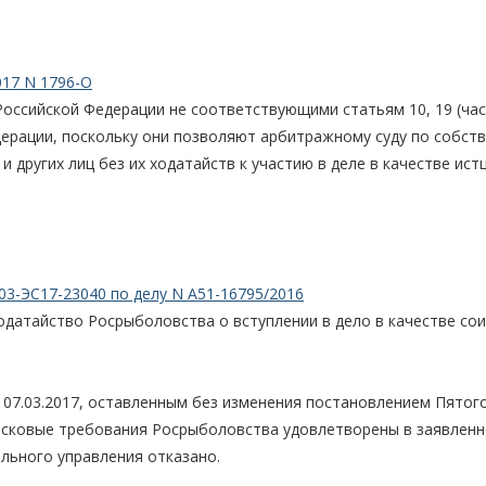
017 N 1796-О
оссийской Федерации не соответствующими статьям 10, 19 (част
Федерации, поскольку они позволяют арбитражному суду по собст
 других лиц без их ходатайств к участию в деле в качестве ист
03-ЭС17-23040 по делу N А51-16795/2016
одатайство Росрыболовства о вступлении в дело в качестве со
07.03.2017, оставленным без изменения постановлением Пятог
 исковые требования Росрыболовства удовлетворены в заявлен
льного управления отказано.