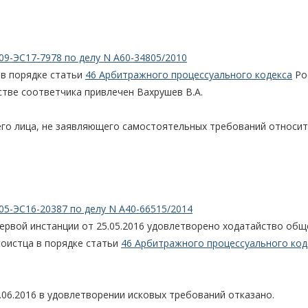
09-ЭС17-7978 по делу N А60-34805/2010
 в порядке статьи
46 Арбитражного процессуального кодекса
Ро
стве соответчика привлечен Вахрушев В.А.
его лица, не заявляющего самостоятельных требований относи
05-ЭС16-20387 по делу N А40-66515/2014
ервой инстанции от 25.05.2016 удовлетворено ходатайство общ
соистца в порядке статьи
46 Арбитражного процессуального код
06.2016 в удовлетворении исковых требований отказано.