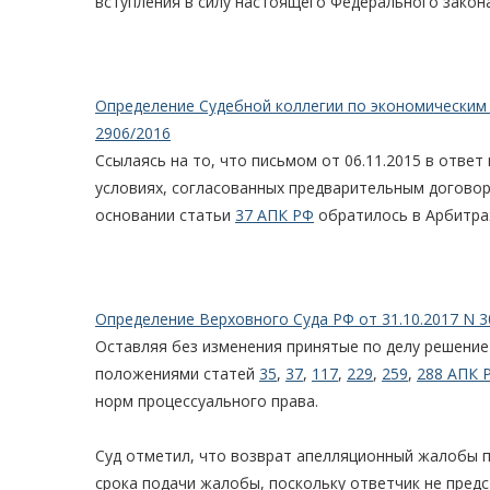
вступления в силу настоящего Федерального закон
Определение Судебной коллегии по экономическим с
2906/2016
Ссылаясь на то, что письмом от 06.11.2015 в отве
условиях, согласованных предварительным договор
основании статьи
37 АПК РФ
обратилось в Арбитра
Определение Верховного Суда РФ от 31.10.2017 N 3
Оставляя без изменения принятые по делу решение о
положениями статей
35
,
37
,
117
,
229
,
259
,
288 АПК 
норм процессуального права.
Суд отметил, что возврат апелляционный жалобы 
срока подачи жалобы, поскольку ответчик не пред