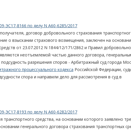
09-ЭС17-8166 по делу N А60-6285/2017
гополучателя, договор добровольного страхования транспортно
ание о взыскании страхового возмещения, заключен на основан
редств от 23.07.2012 N 1844/12/171/2862 и Правил добровольн
е являются неотъемлемой частью данного договора, генеральны
 подсудность разрешения споров - Арбитражный суд города Мос
итражного процессуального кодекса
Российской Федерации, суд
судности спора и направили дело для рассмотрения в суд в
09-ЭС17-8193 по делу N А60-6282/2017
я транспортного средства, на основании которого заявлено тр
основании генерального договора страхования транспортных ср