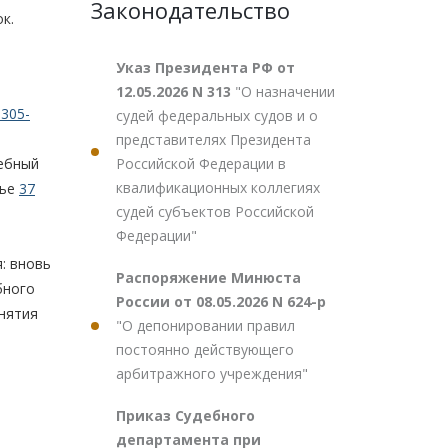
Законодательство
к.
Указ Президента РФ от
12.05.2026 N 313
"О назначении
305-
судей федеральных судов и о
представителях Президента
Российской Федерации в
дебный
квалификационных коллегиях
тье
37
судей субъектов Российской
Федерации"
: вновь
Распоряжение Минюста
бного
России от 08.05.2026 N 624-р
инятия
"О депонировании правил
постоянно действующего
арбитражного учреждения"
Приказ Судебного
департамента при