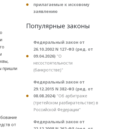
прилагаемые к исковому
заявлению
Популярные законы
го
ии
Федеральный закон от
ого
26.10.2002 N 127-ФЗ (ред. от
м
09.04.2026)
"О
квы,
несостоятельности
ы пришли
(банкротстве)"
Федеральный закон от
29.12.2015 N 382-ФЗ (ред. от
08.08.2024)
"Об арбитраже
(третейском разбирательстве) в
Российской Федерации"
ебование
Федеральный закон от
едств от
22.12.2008 N 262-ФЗ (ред. от