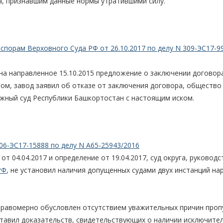
а, признавшим данные нормы утратившими силу.
порам Верховного Суда РФ от 26.10.2017 по делу N 309-ЭС17-99
т на направленное 15.10.2015 предложение о заключении договор
ом, завод заявил об отказе от заключения договора, общество
жный суд Республики Башкортостан с настоящим иском.
06-ЭС17-15888 по делу N А65-25943/2016
т 04.04.2017 и определение от 19.04.2017, суд округа, руководс
РФ
, не установил наличия допущенных судами двух инстанций на
правомерно обусловлен отсутствием уважительных причин проп
ставил доказательств, свидетельствующих о наличии исключите