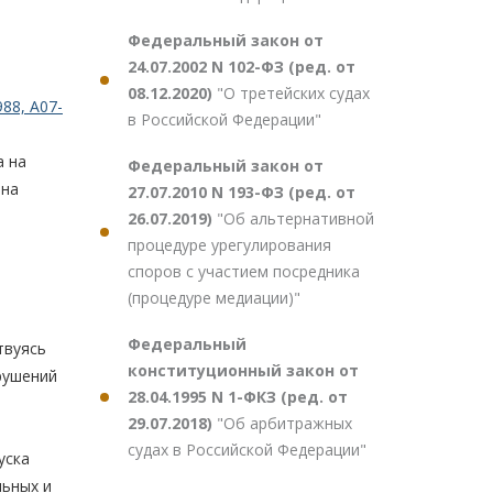
Федеральный закон от
24.07.2002 N 102-ФЗ (ред. от
08.12.2020)
"О третейских судах
88, А07-
в Российской Федерации"
а на
Федеральный закон от
 на
27.07.2010 N 193-ФЗ (ред. от
26.07.2019)
"Об альтернативной
процедуре урегулирования
споров с участием посредника
(процедуре медиации)"
Федеральный
твуясь
конституционный закон от
рушений
28.04.1995 N 1-ФКЗ (ред. от
29.07.2018)
"Об арбитражных
судах в Российской Федерации"
уска
льных и