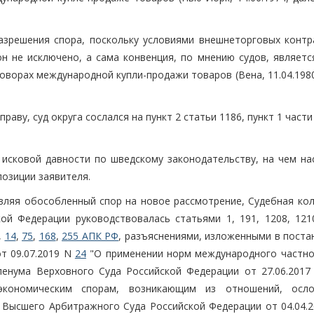
азрешения спора, поскольку условиями внешнеторговых контр
н не исключено, а сама конвенция, по мнению судов, являетс
ворах международной купли-продажи товаров (Вена, 11.04.1980
аву, суд округа сослался на пункт 2 статьи 1186, пункт 1 части
 исковой давности по шведскому законодательству, на чем на
озиции заявителя.
вляя обособленный спор на новое рассмотрение, Судебная кол
ой Федерации руководствовалась статьями 1, 191, 1208, 121
,
14
,
75
,
168
,
255 АПК РФ
, разъяснениями, изложенными в поста
т 09.07.2019 N
24
"О применении норм международного частно
ленума Верховного Суда Российской Федерации от 27.06.2017
кономическим спорам, возникающим из отношений, осло
 Высшего Арбитражного Суда Российской Федерации от 04.04.