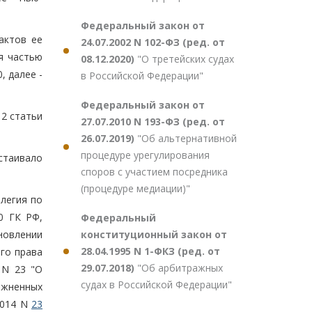
Федеральный закон от
актов ее
24.07.2002 N 102-ФЗ (ред. от
я частью
08.12.2020)
"О третейских судах
, далее -
в Российской Федерации"
Федеральный закон от
 2 статьи
27.07.2010 N 193-ФЗ (ред. от
26.07.2019)
"Об альтернативной
процедуре урегулирования
стаивало
споров с участием посредника
(процедуре медиации)"
легия по
0 ГК РФ,
Федеральный
конституционный закон от
новлении
28.04.1995 N 1-ФКЗ (ред. от
го права
29.07.2018)
"Об арбитражных
 N 23 "О
судах в Российской Федерации"
жненных
2014 N
23