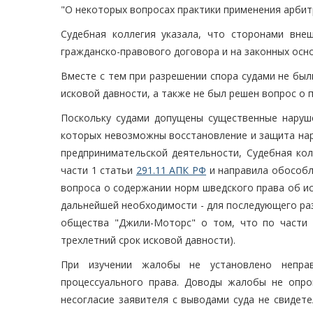
"О некоторых вопросах практики применения арбит
Судебная коллегия указала, что сторонами вне
гражданско-правового договора и на законных осн
Вместе с тем при разрешении спора судами не бы
исковой давности, а также не был решен вопрос о 
Поскольку судами допущены существенные наруше
которых невозможны восстановление и защита нар
предпринимательской деятельности, Судебная ко
части 1 статьи
291.11 АПК РФ
и направила обособл
вопроса о содержании норм шведского права об ис
дальнейшей необходимости - для последующего раз
общества "Джили-Моторс" о том, что по части 
трехлетний срок исковой давности).
При изучении жалобы не установлено неправ
процессуального права. Доводы жалобы не опр
несогласие заявителя с выводами суда не свидет