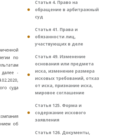
Статья 4. Право на
обращение в арбитражный
суд
Статья 41. Права и
обязанности лиц,
участвующих в деле
ниченной
Статья 49. Изменение
легии по
основания или предмета
зультатам
иска, изменение размера
 далее -
исковых требований, отказ
02.2020,
от иска, признание иска,
ого суда
мировое соглашение
Статья 125. Форма и
содержание искового
компания
заявления
ением об
Статья 126. Документы,