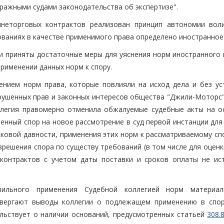
ражными судами законодательства об экспертизе".
шнеторговых контрактов реализован принцип автономии вол
ованиях в качестве применимого права определено иностранное
ли приняты достаточные меры для уяснения норм иностранного 
применении данных норм к спору.
нием норм права, которые повлияли на исход дела и без ус
ушенных прав и законных интересов общества "Джили-Моторс"
ллегия правомерно отменила обжалуемые судебные акты на о
енный спор на новое рассмотрение в суд первой инстанции для
ковой давности, применения этих норм к рассматриваемому спо
решения спора по существу требований (в том числе для оценк
контрактов с учетом даты поставки и сроков оплаты не ис
ильного применения Судебной коллегией норм материал
овергают выводы коллегии о подлежащем применению в спор
ельствует о наличии оснований, предусмотренных статьей
308.