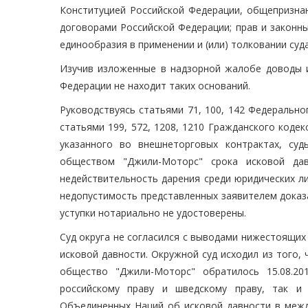
Конституцией Российской Федерации, общепризн
договорами Российской Федерации; прав и законны
единообразия в применении и (или) толковании суд
Изучив изложенные в надзорной жалобе доводы и
Федерации не находит таких оснований.
Руководствуясь статьями 71, 100, 142 Федерально
статьями 199, 572, 1208, 1210 Гражданского кодек
указанного во внешнеторговых контрактах, су
обществом "Джили-Моторс" срока исковой да
недействительность дарения среди юридических ли
недопустимость представленных заявителем доказ
уступки нотариально не удостоверены.
Суд округа не согласился с выводами нижестоящих
исковой давности. Окружной суд исходил из того, 
общество "Джили-Моторс" обратилось 15.08.20
российскому праву и шведскому праву, так и
Объединенных Наций об исковой давности в между