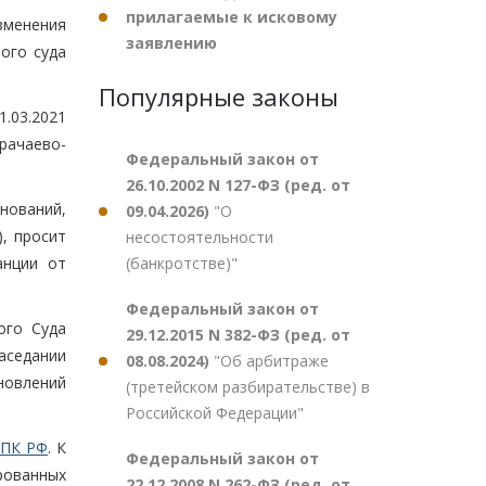
прилагаемые к исковому
зменения
заявлению
ого суда
Популярные законы
.03.2021
рачаево-
Федеральный закон от
26.10.2002 N 127-ФЗ (ред. от
нований,
09.04.2026)
"О
, просит
несостоятельности
(банкротстве)"
анции от
Федеральный закон от
ого Суда
29.12.2015 N 382-ФЗ (ред. от
аседании
08.08.2024)
"Об арбитраже
новлений
(третейском разбирательстве) в
Российской Федерации"
АПК РФ
. К
Федеральный закон от
рованных
22.12.2008 N 262-ФЗ (ред. от