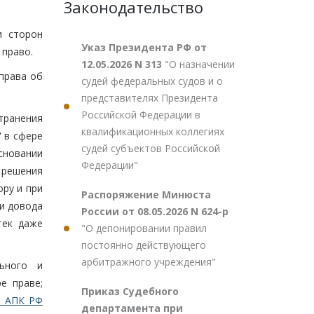
Законодательство
и сторон
Указ Президента РФ от
 право.
12.05.2026 N 313
"О назначении
права об
судей федеральных судов и о
представителях Президента
Российской Федерации в
транения
квалификационных коллегиях
 в сфере
судей субъектов Российской
сновании
Федерации"
 решения
ру и при
Распоряжение Минюста
и довода
России от 08.05.2026 N 624-р
тек даже
"О депонировании правил
постоянно действующего
арбитражного учреждения"
ьного и
е праве;
Приказ Судебного
8 АПК РФ
департамента при