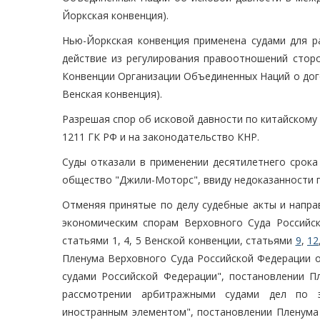
Йоркская конвенция).
Нью-Йоркская конвенция применена судами для р
действие из регулирования правоотношений сторо
Конвенции Организации Объединенных Наций о дого
Венская конвенция).
Разрешая спор об исковой давности по китайскому пр
1211 ГК РФ и на законодательство КНР.
Суды отказали в применении десятилетнего срока
общество "Джили-Моторс", ввиду недоказанности п
Отменяя принятые по делу судебные акты и напра
экономическим спорам Верховного Суда Российск
статьями 1, 4, 5 Венской конвенции, статьями
9
,
12
Пленума Верховного Суда Российской Федерации о
судами Российской Федерации", постановлении П
рассмотрении арбитражными судами дел по э
иностранным элементом", постановлении Пленума