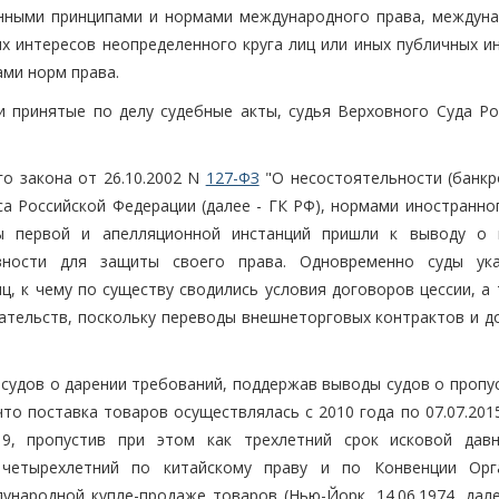
анными принципами и нормами международного права, междун
х интересов неопределенного круга лиц или иных публичных ин
ами норм права.
 принятые по делу судебные акты, судья Верховного Суда Ро
го закона от 26.10.2002 N
127-ФЗ
"О несостоятельности (банкро
са Российской Федерации (далее - ГК РФ), нормами иностранно
ды первой и апелляционной инстанций пришли к выводу о 
вности для защиты своего права. Одновременно суды ук
ц, к чему по существу сводились условия договоров цессии, а
ательств, поскольку переводы внешнеторговых контрактов и д
 судов о дарении требований, поддержав выводы судов о пропу
что поставка товаров осуществлялась с 2010 года по 07.07.2015
19, пропустив при этом как трехлетний срок исковой дав
 четырехлетний по китайскому праву и по Конвенции Орг
народной купле-продаже товаров (Нью-Йорк, 14.06.1974, дале