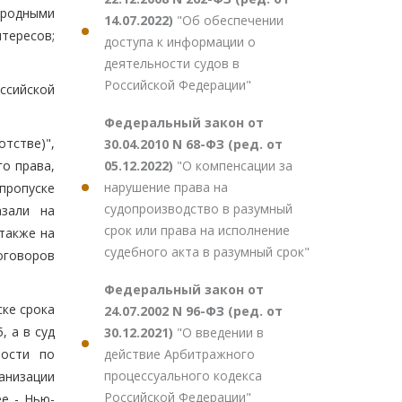
ародными
14.07.2022)
"Об обеспечении
тересов;
доступа к информации о
деятельности судов в
Российской Федерации"
ссийской
Федеральный закон от
тстве)",
30.04.2010 N 68-ФЗ (ред. от
05.12.2022)
"О компенсации за
го права,
нарушение права на
пропуске
судопроизводство в разумный
азали на
срок или права на исполнение
 также на
судебного акта в разумный срок"
оговоров
Федеральный закон от
ске срока
24.07.2002 N 96-ФЗ (ред. от
, а в суд
30.12.2021)
"О введении в
действие Арбитражного
ности по
процессуального кодекса
анизации
Российской Федерации"
е - Нью-