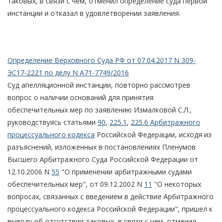
таковых, в связи с чем, отменил определение суда первой
инстанции и отказал в удовлетворении заявления.
Определение Верховного Суда РФ от 07.04.2017 N 309-
ЭС17-2221 по делу N А71-7749/2016
Суд апелляционной инстанции, повторно рассмотрев
вопрос о наличии оснований для принятия
обеспечительных мер по заявлению Измалковой С.Л.,
руководствуясь статьями
90
,
225.1
,
225.6 Арбитражного
процессуального кодекса
Российской Федерации, исходя из
разъяснений, изложенных в постановлениях Пленумов
Высшего Арбитражного Суда Российской Федерации от
12.10.2006 N
55
"О применении арбитражными судами
обеспечительных мер", от 09.12.2002 N
11
"О некоторых
вопросах, связанных с введением в действие Арбитражного
процессуального кодекса Российской Федерации", пришел к
выводу об отсутствии таковых, в связи с чем, отменил