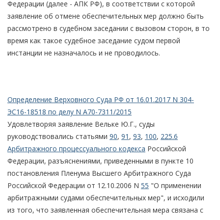
Федерации (далее - АПК РФ), в соответствии с которой
заявление об отмене обеспечительных мер должно быть
рассмотрено в судебном заседании с вызовом сторон, в то
время как такое судебное заседание судом первой
инстанции не назначалось и не проводилось.
Определение Верховного Суда РФ от 16.01.2017 N 304-
ЭС16-18518 по делу N А70-7311/2015
Удовлетворяя заявление Вельке Ю.Г., суды
руководствовались статьями
90
,
91
,
93
,
100
,
225.6
Арбитражного процессуального кодекса
Российской
Федерации, разъяснениями, приведенными в пункте 10
постановления Пленума Высшего Арбитражного Суда
Российской Федерации от 12.10.2006 N
55
"О применении
арбитражными судами обеспечительных мер", и исходили
из того, что заявленная обеспечительная мера связана с