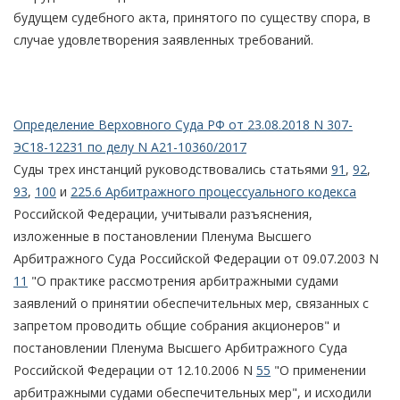
будущем судебного акта, принятого по существу спора, в
случае удовлетворения заявленных требований.
Определение Верховного Суда РФ от 23.08.2018 N 307-
ЭС18-12231 по делу N А21-10360/2017
Суды трех инстанций руководствовались статьями
91
,
92
,
93
,
100
и
225.6 Арбитражного процессуального кодекса
Российской Федерации, учитывали разъяснения,
изложенные в постановлении Пленума Высшего
Арбитражного Суда Российской Федерации от 09.07.2003 N
11
"О практике рассмотрения арбитражными судами
заявлений о принятии обеспечительных мер, связанных с
запретом проводить общие собрания акционеров" и
постановлении Пленума Высшего Арбитражного Суда
Российской Федерации от 12.10.2006 N
55
"О применении
арбитражными судами обеспечительных мер", и исходили