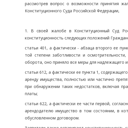
рассмотрев вопрос о возможности принятия жа
Конституционного Суда Российской Федерации,
1. В своей жалобе в Конституционный Суд Ро
конституционность следующих положений Гражданс
статьи 401, а фактически - абзаца второго ее пун
той степени заботливости и осмотрительности,
оборота, оно приняло все меры для надлежащего и
статьи 612, а фактически ее пункта 1, содержащег
аренду имущества, полностью или частично преп
при обнаружении таких недостатков, включая пр
платы;
статьи 622, а фактически ее части первой, согла
арендодателю имущество в том состоянии, в кот
обусловленном договором.
Заявители также оспаривают конституционность ст