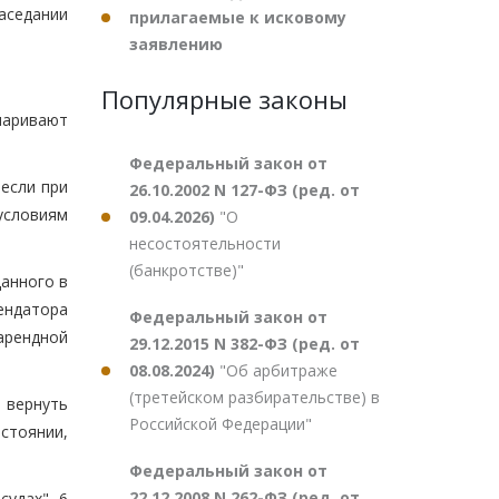
аседании
прилагаемые к исковому
заявлению
Популярные законы
паривают
Федеральный закон от
 если при
26.10.2002 N 127-ФЗ (ред. от
условиям
09.04.2026)
"О
несостоятельности
(банкротстве)"
данного в
ендатора
Федеральный закон от
арендной
29.12.2015 N 382-ФЗ (ред. от
08.08.2024)
"Об арбитраже
(третейском разбирательстве) в
н вернуть
Российской Федерации"
стоянии,
Федеральный закон от
22.12.2008 N 262-ФЗ (ред. от
удах", 6