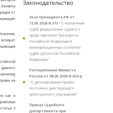
Законодательство
 баланса
рации от
Указ Президента РФ от
рушающее
12.05.2026 N 313
"О назначении
судей федеральных судов и о
ложения,
представителях Президента
 возврат
Российской Федерации в
рушающие
квалификационных коллегиях
судей субъектов Российской
Федерации"
ссийской
 данного
Распоряжение Минюста
бличному
России от 08.05.2026 N 624-р
права на
"О депонировании правил
постоянно действующего
арбитражного учреждения"
но как и
правовых
Приказ Судебного
статьи 3
департамента при