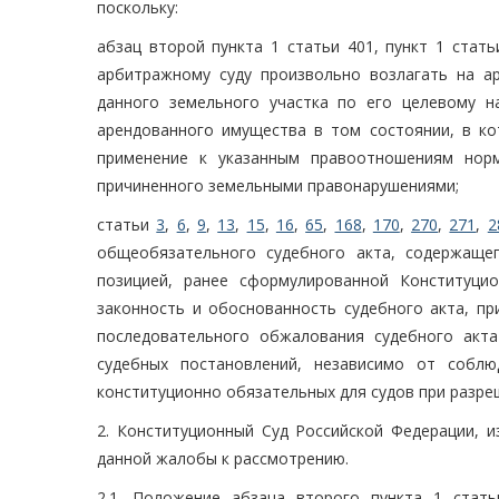
поскольку:
абзац второй пункта 1 статьи 401, пункт 1 стат
арбитражному суду произвольно возлагать на а
данного земельного участка по его целевому 
арендованного имущества в том состоянии, в ко
применение к указанным правоотношениям норм
причиненного земельными правонарушениями;
статьи
3
,
6
,
9
,
13
,
15
,
16
,
65
,
168
,
170
,
270
,
271
,
2
общеобязательного судебного акта, содержаще
позицией, ранее сформулированной Конституци
законность и обоснованность судебного акта, п
последовательного обжалования судебного акт
судебных постановлений, независимо от соблю
конституционно обязательных для судов при разре
2. Конституционный Суд Российской Федерации, и
данной жалобы к рассмотрению.
2.1. Положение абзаца второго пункта 1 стат