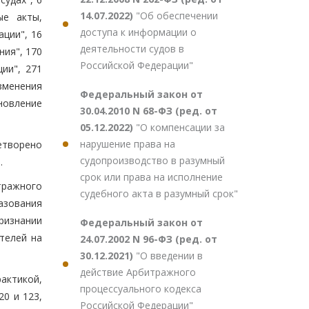
14.07.2022)
"Об обеспечении
ые акты,
доступа к информации о
ции", 16
деятельности судов в
ния", 170
Российской Федерации"
ии", 271
зменения
Федеральный закон от
новление
30.04.2010 N 68-ФЗ (ред. от
05.12.2022)
"О компенсации за
нарушение права на
етворено
судопроизводство в разумный
.
срок или права на исполнение
тражного
судебного акта в разумный срок"
азования
ризнании
Федеральный закон от
телей на
24.07.2002 N 96-ФЗ (ред. от
30.12.2021)
"О введении в
действие Арбитражного
актикой,
процессуального кодекса
20 и 123,
Российской Федерации"