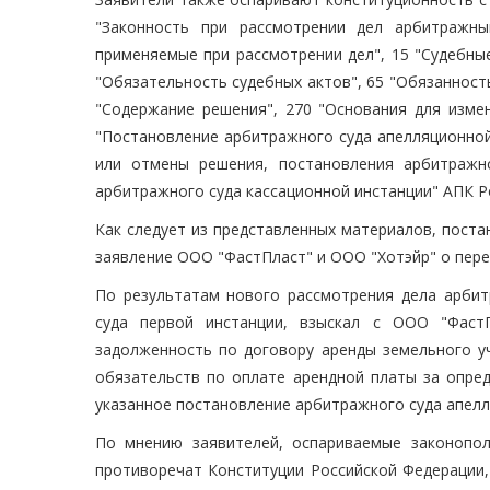
"Законность при рассмотрении дел арбитражны
применяемые при рассмотрении дел", 15 "Судебны
"Обязательность судебных актов", 65 "Обязанност
"Содержание решения", 270 "Основания для изме
"Постановление арбитражного суда апелляционной
или отмены решения, постановления арбитражн
арбитражного суда кассационной инстанции" АПК Р
Как следует из представленных материалов, пост
заявление ООО "ФастПласт" и ООО "Хотэйр" о пере
По результатам нового рассмотрения дела арби
суда первой инстанции, взыскал с ООО "Фаст
задолженность по договору аренды земельного уч
обязательств по оплате арендной платы за опре
указанное постановление арбитражного суда апелл
По мнению заявителей, оспариваемые законопол
противоречат Конституции Российской Федерации, в 