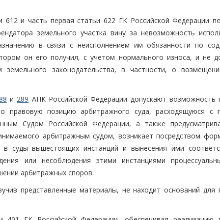
ьи 612 и часть первая статьи 622 ГК Российской Федерации п
рендатора земельного участка вину за невозможность испол
назначению в связи с неисполнением им обязанности по со
тором он его получил, с учетом нормального износа, и не д
 земельного законодательства, в частности, о возмещени
88
и
289
АПК Российской Федерации допускают возможность 
го правовую позицию арбитражного суда, расходящуюся с 
онным Судом Российской Федерации, а также предусматрив
ринимаемого арбитражным судом, возникает посредством фор
а в суды вышестоящих инстанций и вынесения ими соответ
дения или несоблюдения этими инстанциями процессуальн
шении арбитражных споров.
зучив представленные материалы, не находит оснований для 
ьи 401 ГК Российской Федерации, обеспечивая реализацию 