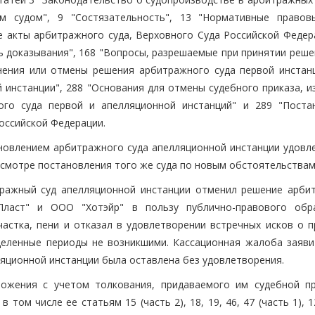
м судом", 9 "Состязательность", 13 "Нормативные правов
е акты арбитражного суда, Верховного Суда Российской Федера
ь доказывания", 168 "Вопросы, разрешаемые при принятии реше
нения или отмены решения арбитражного суда первой инстанц
 инстанции", 288 "Основания для отмены судебного приказа, и
ого суда первой и апелляционной инстанций" и 289 "Поста
оссийской Федерации.
ановлением арбитражного суда апелляционной инстанции удовл
смотре постановления того же суда по новым обстоятельствам
тражный суд апелляционной инстанции отменил решение арби
Пласт" и ООО "Хотэйр" в пользу публично-правового обр
астка, пени и отказал в удовлетворении встречных исков о п
деленные периоды не возникшими. Кассационная жалоба заяви
яционной инстанции была оставлена без удовлетворения.
ожения с учетом толкования, придаваемого им судебной пр
том числе ее статьям 15 (часть 2), 18, 19, 46, 47 (часть 1), 1