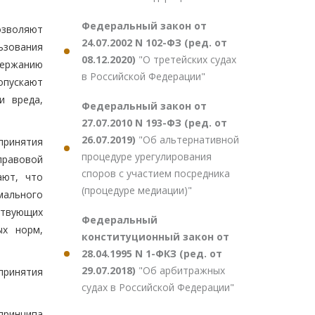
Федеральный закон от
озволяют
24.07.2002 N 102-ФЗ (ред. от
ьзования
08.12.2020)
"О третейских судах
держанию
в Российской Федерации"
опускают
и вреда,
Федеральный закон от
27.07.2010 N 193-ФЗ (ред. от
26.07.2019)
"Об альтернативной
принятия
процедуре урегулирования
правовой
споров с участием посредника
ают, что
(процедуре медиации)"
мального
ствующих
Федеральный
ых норм,
конституционный закон от
28.04.1995 N 1-ФКЗ (ред. от
29.07.2018)
"Об арбитражных
принятия
судах в Российской Федерации"
принципа