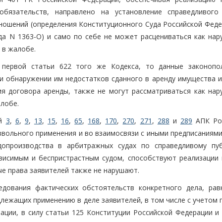
обязательств, направлено на установление справедливого
ношений (определения Конституционного Суда Российской Феде
ода N 1363-О) и само по себе не может расцениваться как на
 в жалобе.
 первой статьи 622 того же Кодекса, то данные законопо
 обнаружении им недостатков сданного в аренду имущества и
я договора аренды, также не могут рассматриваться как на
алобе.
ей
3
,
6
,
9
,
13
,
15
,
16
,
65
,
168
,
170
,
270
,
271
,
288
и
289
АПК Ро
вольного применения и во взаимосвязи с иными предписаниями
допроизводства в арбитражных судах по справедливому пу
висимым и беспристрастным судом, способствуют реализации 
ые права заявителей также не нарушают.
едования фактических обстоятельств конкретного дела, рав
лежащих применению в деле заявителей, в том числе с учетом 
ации, в силу статьи 125 Конституции Российской Федерации и 