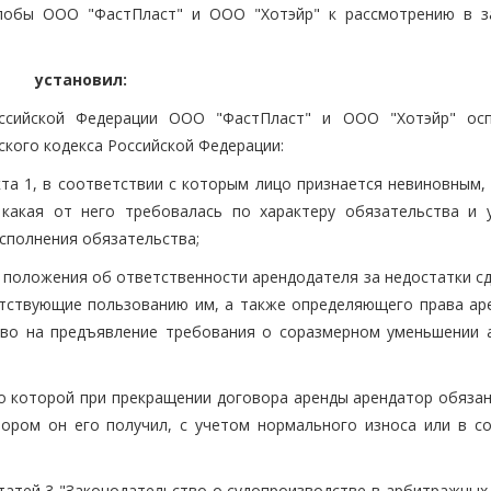
лобы ООО "ФастПласт" и ООО "Хотэйр" к рассмотрению в з
установил:
ссийской Федерации ООО "ФастПласт" и ООО "Хотэйр" ос
кого кодекса Российской Федерации:
кта 1, в соответствии с которым лицо признается невиновным,
 какая от него требовалась по характеру обязательства и 
сполнения обязательства;
о положения об ответственности арендодателя за недостатки с
ятствующие пользованию им, а также определяющего права ар
аво на предъявление требования о соразмерном уменьшении 
сно которой при прекращении договора аренды арендатор обяза
ором он его получил, с учетом нормального износа или в со
атей 3 "Законодательство о судопроизводстве в арбитражных с