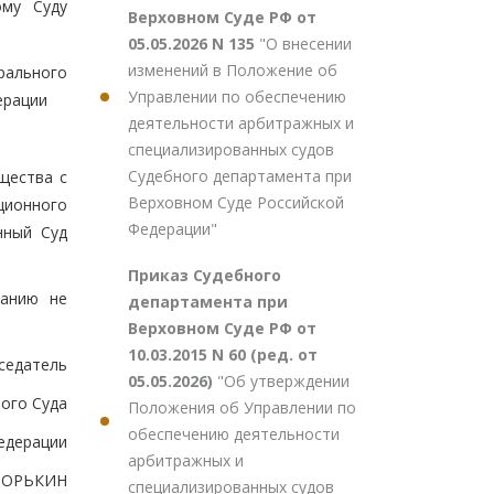
ому Суду
Верховном Суде РФ от
05.05.2026 N 135
"О внесении
изменений в Положение об
рального
Управлении по обеспечению
ерации
деятельности арбитражных и
специализированных судов
Судебного департамента при
щества с
Верховном Суде Российской
ционного
Федерации"
нный Суд
Приказ Судебного
ванию не
департамента при
Верховном Суде РФ от
10.03.2015 N 60 (ред. от
седатель
05.05.2026)
"Об утверждении
ого Суда
Положения об Управлении по
обеспечению деятельности
едерации
арбитражных и
.ЗОРЬКИН
специализированных судов