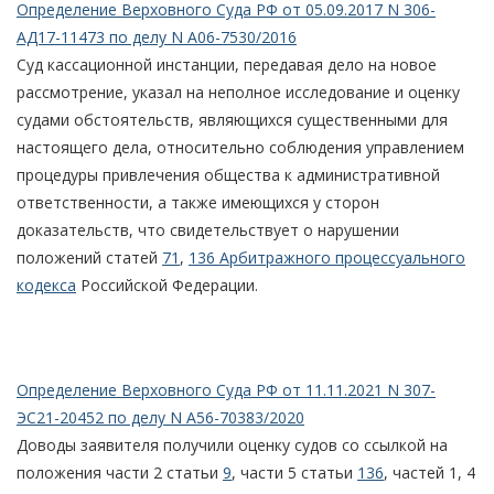
Определение Верховного Суда РФ от 05.09.2017 N 306-
АД17-11473 по делу N А06-7530/2016
Суд кассационной инстанции, передавая дело на новое
рассмотрение, указал на неполное исследование и оценку
судами обстоятельств, являющихся существенными для
настоящего дела, относительно соблюдения управлением
процедуры привлечения общества к административной
ответственности, а также имеющихся у сторон
доказательств, что свидетельствует о нарушении
положений статей
71
,
136 Арбитражного процессуального
кодекса
Российской Федерации.
Определение Верховного Суда РФ от 11.11.2021 N 307-
ЭС21-20452 по делу N А56-70383/2020
Доводы заявителя получили оценку судов со ссылкой на
положения части 2 статьи
9
, части 5 статьи
136
, частей 1, 4